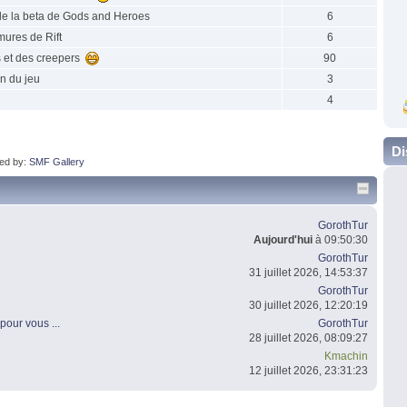
e la beta de Gods and Heroes
6
mures de Rift
6
 et des creepers
90
on du jeu
3
4
Di
ed by:
SMF Gallery
GorothTur
Aujourd'hui
à 09:50:30
GorothTur
31 juillet 2026, 14:53:37
GorothTur
30 juillet 2026, 12:20:19
pour vous ...
GorothTur
28 juillet 2026, 08:09:27
Kmachin
12 juillet 2026, 23:31:23