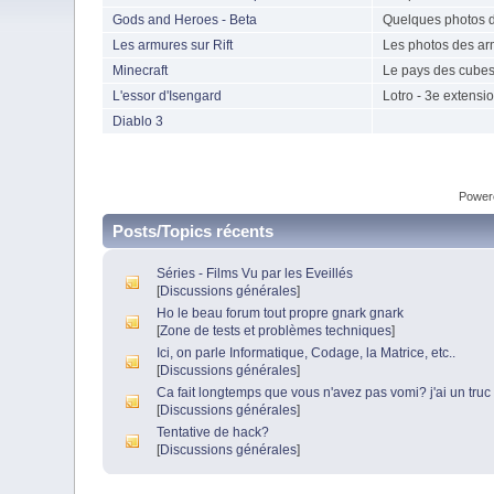
Gods and Heroes - Beta
Quelques photos d
Les armures sur Rift
Les photos des ar
Minecraft
Le pays des cubes
L'essor d'Isengard
Lotro - 3e extensi
Diablo 3
Power
Posts/Topics récents
Séries - Films Vu par les Eveillés
[
Discussions générales
]
Ho le beau forum tout propre gnark gnark
[
Zone de tests et problèmes techniques
]
Ici, on parle Informatique, Codage, la Matrice, etc..
[
Discussions générales
]
Ca fait longtemps que vous n'avez pas vomi? j'ai un truc 
[
Discussions générales
]
Tentative de hack?
[
Discussions générales
]