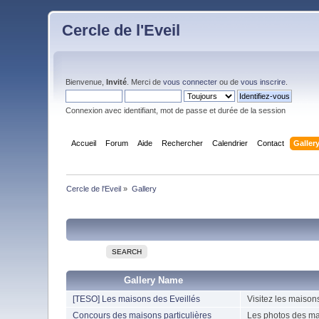
Cercle de l'Eveil
Bienvenue,
Invité
. Merci de
vous connecter
ou de
vous inscrire
.
Connexion avec identifiant, mot de passe et durée de la session
Accueil
Forum
Aide
Rechercher
Calendrier
Contact
Galler
Cercle de l'Eveil
»
Gallery
SEARCH
Gallery Name
[TESO] Les maisons des Eveillés
Visitez les maison
Concours des maisons particulières
Les photos des ma