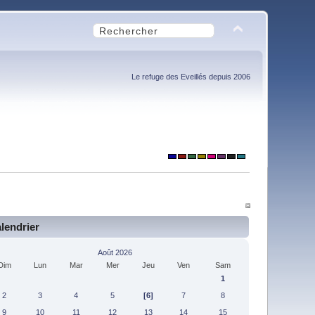
Le refuge des Eveillés depuis 2006
lendrier
Août 2026
Dim
Lun
Mar
Mer
Jeu
Ven
Sam
1
2
3
4
5
[6]
7
8
9
10
11
12
13
14
15