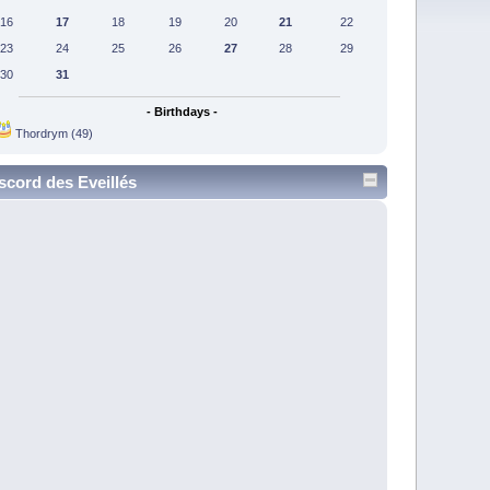
16
17
18
19
20
21
22
23
24
25
26
27
28
29
30
31
- Birthdays -
Thordrym (49)
scord des Eveillés