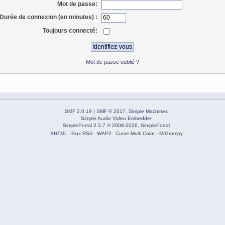
Mot de passe:
Durée de connexion (en minutes) :
Toujours connecté:
Mot de passe oublié ?
SMF 2.0.19
|
SMF © 2017
,
Simple Machines
Simple Audio Video Embedder
SimplePortal 2.3.7 © 2008-2026, SimplePortal
XHTML
Flux RSS
WAP2
Curve Multi Color - MrGrumpy