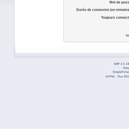
Mot de pass
Durée de connexion (en minutes
Toujours connec
Mo
SMF 2.0.1
Simp
SimplePorta
XHTML
Flux RS