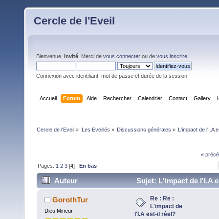
Cercle de l'Eveil
Bienvenue,
Invité
. Merci de
vous connecter
ou de
vous inscrire
.
Connexion avec identifiant, mot de passe et durée de la session
Accueil
Forum
Aide
Rechercher
Calendrier
Contact
Gallery
Cercle de l'Eveil
»
Les Eveillés
»
Discussions générales
»
L'impact de l'I.A e
« précé
Pages:
1
2
3
[
4
]
En bas
Auteur
Sujet: L'impact de l'I.A es
réel? (Lu 35527 fois)
Re : Re :
GorothTur
L'impact de
Dieu Mineur
l'I.A est-il réel?