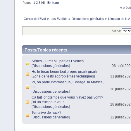
Pages:
1
2
3
[
4
]
En haut
« précé
Cercle de l'Eveil
»
Les Eveillés
»
Discussions générales
»
L'impact de l'I.A 
Aller à:
Posts/Topics récents
Séries - Films Vu par les Eveillés
[
Discussions générales
]
06 août 202
Ho le beau forum tout propre gnark gnark
[
Zone de tests et problèmes techniques
]
31 juillet 20
Ici, on parle Informatique, Codage, la Matrice,
etc..
30 juillet 20
[
Discussions générales
]
Ca fait longtemps que vous n'avez pas vomi?
j'ai un truc pour vous ...
28 juillet 20
[
Discussions générales
]
Tentative de hack?
[
Discussions générales
]
12 juillet 20