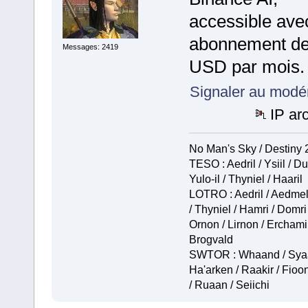
accessible ave
abonnement de
Messages: 2419
USD par mois.
Signaler au modé
IP ar
No Man's Sky / Destiny 2
TESO : Aedril / Ysiil / Du
Yulo-il / Thyniel / Haaril
LOTRO : Aedril / Aedmel 
/ Thyniel / Hamri / Domri
Ornon / Lirnon / Erchamir
Brogvald
SWTOR : Whaand / Syaa
Ha'arken / Raakir / Fioon
/ Ruaan / Seiichi