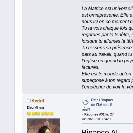
La Matrice est universell
est omniprésente. Elle e
nous ici en ce moment 
Tu la vois chaque fois q
regardes par la fenêtre, 
lorsque tu allumes la tél
Tu ressens sa présence
pars au travail, quand tu
l’église ou quand tu pay
factures.
Elle est le monde qu’on
superpose à ton regard 
t’empêcher de voir la vér
Re : L'impact
Aedril
de l'I.A est-il
Dieu Mineur
réel?
«
Réponse #31 le:
27
juin 2026, 10:06:42 »
Binance AI,