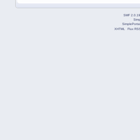
SMF 2.0.1
Simp
SimplePorta
XHTML
Flux RS