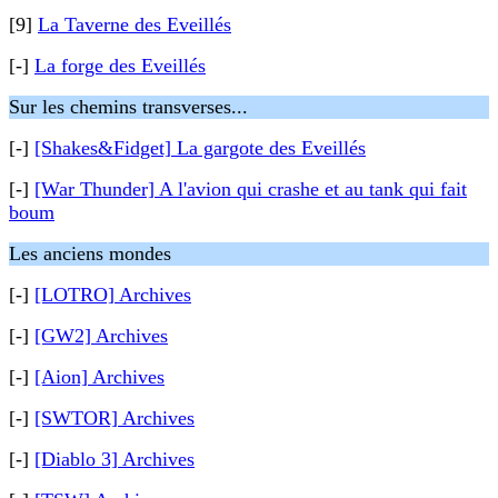
[9]
La Taverne des Eveillés
[-]
La forge des Eveillés
Sur les chemins transverses...
[-]
[Shakes&Fidget] La gargote des Eveillés
[-]
[War Thunder] A l'avion qui crashe et au tank qui fait
boum
Les anciens mondes
[-]
[LOTRO] Archives
[-]
[GW2] Archives
[-]
[Aion] Archives
[-]
[SWTOR] Archives
[-]
[Diablo 3] Archives