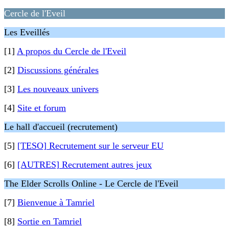
Cercle de l'Eveil
Les Eveillés
[1]
A propos du Cercle de l'Eveil
[2]
Discussions générales
[3]
Les nouveaux univers
[4]
Site et forum
Le hall d'accueil (recrutement)
[5]
[TESO] Recrutement sur le serveur EU
[6]
[AUTRES] Recrutement autres jeux
The Elder Scrolls Online - Le Cercle de l'Eveil
[7]
Bienvenue à Tamriel
[8]
Sortie en Tamriel