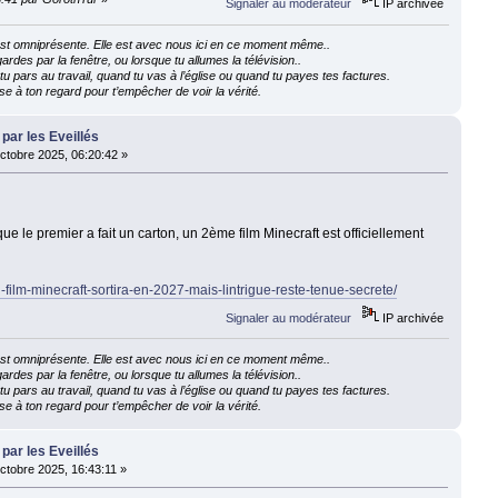
Signaler au modérateur
IP archivée
e est omniprésente. Elle est avec nous ici en ce moment même..
ardes par la fenêtre, ou lorsque tu allumes la télévision..
 pars au travail, quand tu vas à l’église ou quand tu payes tes factures.
e à ton regard pour t’empêcher de voir la vérité.
 par les Eveillés
ctobre 2025, 06:20:42 »
 le premier a fait un carton, un 2ème film Minecraft est officiellement
d-film-minecraft-sortira-en-2027-mais-lintrigue-reste-tenue-secrete/
Signaler au modérateur
IP archivée
e est omniprésente. Elle est avec nous ici en ce moment même..
ardes par la fenêtre, ou lorsque tu allumes la télévision..
 pars au travail, quand tu vas à l’église ou quand tu payes tes factures.
e à ton regard pour t’empêcher de voir la vérité.
 par les Eveillés
ctobre 2025, 16:43:11 »