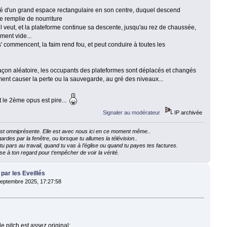
 d'un grand espace rectangulaire en son centre, duquel descend
e remplie de nourriture
veut, et la plateforme continue sa descente, jusqu'au rez de chaussée,
ment vide...
s' commencent, la faim rend fou, et peut conduire à toutes les
e façon aléatoire, les occupants des plateformes sont déplacés et changés
ent causer la perte ou la sauvegarde, au gré des niveaux...
 et le 2ème opus est pire...
Signaler au modérateur
IP archivée
e est omniprésente. Elle est avec nous ici en ce moment même..
ardes par la fenêtre, ou lorsque tu allumes la télévision..
 pars au travail, quand tu vas à l’église ou quand tu payes tes factures.
e à ton regard pour t’empêcher de voir la vérité.
 par les Eveillés
eptembre 2025, 17:27:58
le pitch est assez original: