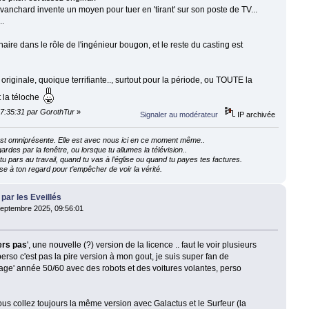
vanchard invente un moyen pour tuer en 'tirant' sur son poste de TV...
..
aire dans le rôle de l'ingénieur bougon, et le reste du casting est
t originale, quoique terrifiante.., surtout pour la période, ou TOUTE la
t la téloche
17:35:31 par GorothTur
»
Signaler au modérateur
IP archivée
e est omniprésente. Elle est avec nous ici en ce moment même..
ardes par la fenêtre, ou lorsque tu allumes la télévision..
 pars au travail, quand tu vas à l’église ou quand tu payes tes factures.
e à ton regard pour t’empêcher de voir la vérité.
 par les Eveillés
eptembre 2025, 09:56:01
ers pas
', une nouvelle (?) version de la licence .. faut le voir plusieurs
 perso c'est pas la pire version à mon gout, je suis super fan de
ntage' année 50/60 avec des robots et des voitures volantes, perso
us collez toujours la même version avec Galactus et le Surfeur (la