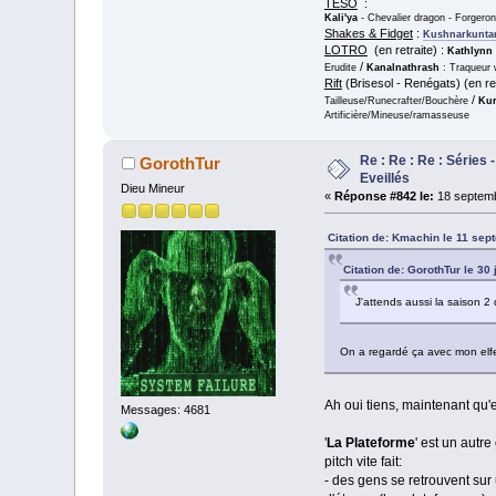
TESO
:
Kali'ya
- Chevalier dragon - Forgero
Shakes & Fidget
:
Kushnarkunta
LOTRO
(en retraite) :
Kathlynn
/
Erudite
Kanalnathrash
: Traqueur 
Rift
(Brisesol - Renégats) (en ret
/
Tailleuse/Runecrafter/Bouchère
Kur
Artificière/Mineuse/ramasseuse
Re : Re : Re : Séries 
GorothTur
Eveillés
Dieu Mineur
«
Réponse #842 le:
18 septemb
Citation de: Kmachin le 11 sep
Citation de: GorothTur le 30
J'attends aussi la saison 2 
On a regardé ça avec mon elf
Ah oui tiens, maintenant qu'e
Messages: 4681
'
La Plateforme
' est un autre
pitch vite fait:
- des gens se retrouvent su