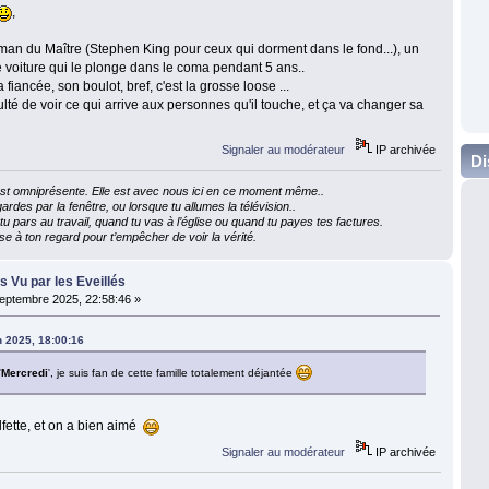
,
 roman du Maître (Stephen King pour ceux qui dorment dans le fond...), un
 voiture qui le plonge dans le coma pendant 5 ans..
a fiancée, son boulot, bref, c'est la grosse loose ...
aculté de voir ce qui arrive aux personnes qu'il touche, et ça va changer sa
Signaler au modérateur
IP archivée
Di
e est omniprésente. Elle est avec nous ici en ce moment même..
ardes par la fenêtre, ou lorsque tu allumes la télévision..
 pars au travail, quand tu vas à l’église ou quand tu payes tes factures.
e à ton regard pour t’empêcher de voir la vérité.
ms Vu par les Eveillés
eptembre 2025, 22:58:46 »
in 2025, 18:00:16
'
Mercredi
', je suis fan de cette famille totalement déjantée
fette, et on a bien aimé
Signaler au modérateur
IP archivée