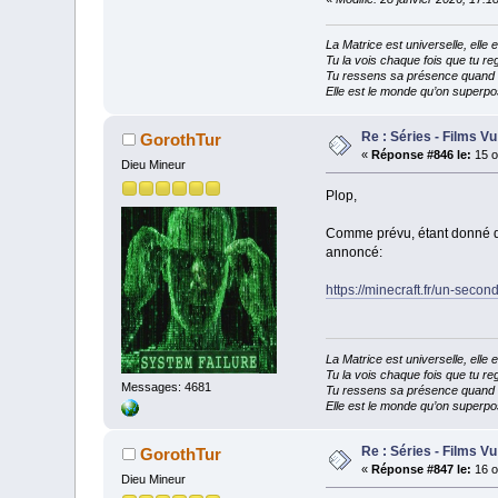
La Matrice est universelle, ell
Tu la vois chaque fois que tu reg
Tu ressens sa présence quand tu
Elle est le monde qu’on superpos
Re : Séries - Films Vu
GorothTur
«
Réponse #846 le:
15 o
Dieu Mineur
Plop,
Comme prévu, étant donné que
annoncé:
https://minecraft.fr/un-secon
La Matrice est universelle, ell
Tu la vois chaque fois que tu reg
Messages: 4681
Tu ressens sa présence quand tu
Elle est le monde qu’on superpos
Re : Séries - Films Vu
GorothTur
«
Réponse #847 le:
16 o
Dieu Mineur