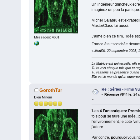
Un ingénieur grincheux et re
imaginez un peu la panique.
Michel Galabru est extraordin
MasterClass lui aussi.
J'aime bien ce film, l'idée es
Messages: 4681
France était scotchée devan
«
Modifié: 22 septembre 2025, 
La Matrice est universelle, ell
Tu la vois chaque fois que tu reg
Tu ressens sa présence quand tu
Elle est le monde qu’on superpos
Re : Séries - Films Vu
GorothTur
«
Réponse #844 le:
24 s
Dieu Mineur
»
'
Les 4 Fantastiques: Premi
fois pour se faire une idée..
l'environnement, le coté 'vi
j'adore.
Par contre,
pourquoi
vous no