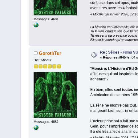
surfeuse dans cet opus, mais 
aventures avec les 4 fantasti
«
Modifié: 28 janvier 2026, 17:
Messages: 4681
La Matrice est universelle, ell
Tu la vois chaque fois que tu reg
Tu ressens sa présence quand tu
Elle est le monde qu’on superpos
Re : Séries - Films Vu
GorothTur
«
Réponse #845 le:
04 o
Dieu Mineur
"
Monstre: L'Histoire d'Ed G
affreuses qui ont inspirées 
agneaux"?
Eh bien, elles sont
toutes
in
Américaine des années 195
La série ne montre pas tout, 
mangeant bien sur... ni en fami
L'acteur principal a fait une
Messages: 4681
Gein, pour s'imprégner de son
Il a été très affecté à la fin 
«
Modifié: 28 janvier 2026, 17: