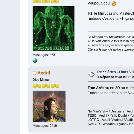
Poupoupidou
'
F1, le film
', casting MasterC
l'indique c'est de la F1, ça pu
La Matrice est universelle, ell
Tu la vois chaque fois que tu reg
Tu ressens sa présence quand tu
Elle est le monde qu’on superpos
Messages: 4681
Re : Séries - Films Vu
Aedril
«
Réponse #848 le:
16 o
Dieu Mineur
Tron Arès
vu en 3D au ciné
J'adore la bande son de
Nei
No Man's Sky / Destiny 2 : Aedri
TESO : Aedril / Ysiil / Dushil / Yul
LOTRO : Aedril / Aedmel / Aedfin
SWTOR : Whaand / Syaan / Ha'ark
Messages: 2419