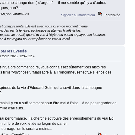
cela ne change rien..) d'argent? ... il me semble qu'il y a d'autres
ques, nan? ....
16:09 par GorothTur
»
Signaler au modérateur
IP archivée
e est omniprésente. Elle est avec nous ici en ce moment même..
ardes par la fenêtre, ou lorsque tu allumes la télévision..
 pars au travail, quand tu vas à l’église ou quand tu payes tes factures.
e à ton regard pour t’empêcher de voir la vérité.
 par les Eveillés
ctobre 2025, 12:42:22 »
ein
", alors comment dire, vous connaissez sûrement ces histoires
les films "Psychose", "Massacre à la Tronçonneuse" et "Le silence des
spirées de la vie d'Edouard Gein, qui a sévit dans la campagne
0.
mais il y en a suffisamment pour être mal à l'aise... à ne pas regarder en
lle d'ailleurs...
 vrai performance, il a cherché et trouvé des enregistrements du vrai Ed
 timbre de voix, et de sa façon de parler..
du tournage, on le serait à moins...
18:41 par GorothTur
»