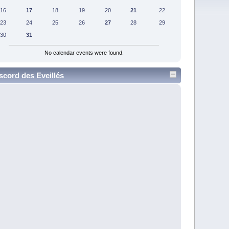
16
17
18
19
20
21
22
23
24
25
26
27
28
29
30
31
No calendar events were found.
scord des Eveillés