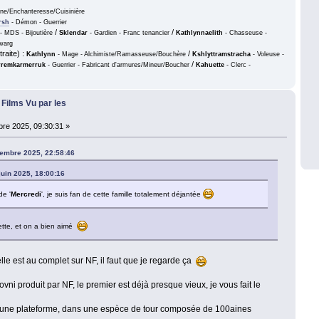
nne/Enchanteresse/Cuisinière
rsh
- Démon - Guerrier
/
/
- MDS - Bijoutière
Sklendar
- Gardien - Franc tenancier
Kathlynnaelith
- Chasseuse -
warg
raite) :
/
Kathlynn
- Mage - Alchimiste/Ramasseuse/Bouchère
Kshlyttramstracha
- Voleuse -
/
remkarmerruk
- Guerrier - Fabricant d'armures/Mineur/Boucher
Kahuette
- Clerc -
- Films Vu par les
re 2025, 09:30:31 »
tembre 2025, 22:58:46
 juin 2025, 18:00:16
de '
Mercredi
', je suis fan de cette famille totalement déjantée
ette, et on a bien aimé
lle est au complet sur NF, il faut que je regarde ça
 ovni produit par NF, le premier est déjà presque vieux, je vous fait le
r une plateforme, dans une espèce de tour composée de 100aines