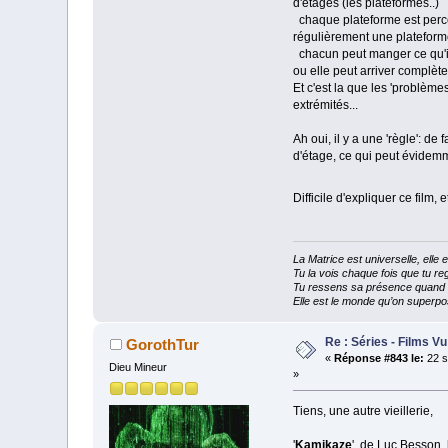
d'étages (les plateformes..)
chaque plateforme est percé
régulièrement une plateform
chacun peut manger ce qu'il 
ou elle peut arriver complète
Et c'est la que les 'problème
extrémités...
Ah oui, il y a une 'règle': d
d'étage, ce qui peut évidemm
Difficile d'expliquer ce film,
La Matrice est universelle, ell
Tu la vois chaque fois que tu reg
Tu ressens sa présence quand tu
Elle est le monde qu’on superpos
Re : Séries - Films Vu
GorothTur
«
Réponse #843 le:
22 s
Dieu Mineur
»
Tiens, une autre vieillerie,
'
Kamikaze
', de Luc Besson, 