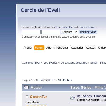
Cercle de l'Eveil
Bienvenue,
Invité
. Merci de
vous connecter
ou de
vous inscrire
.
Connexion avec identifiant, mot de passe et durée de la session
Accueil
Forum
Aide
Rechercher
Calendrier
Contact
Galler
Cercle de l'Eveil
»
Les Eveillés
»
Discussions générales
»
Séries - Films
Pages:
1
...
83
84
[
85
]
86
87
...
91
En bas
Auteur
Sujet: Séries - Films 
Re : Séries - Films Vu
GorothTur
«
Réponse #840 le:
11 s
Dieu Mineur