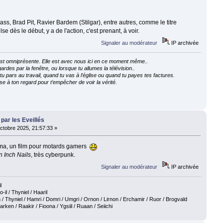
lass, Brad Pit, Ravier Bardem (Stilgar), entre autres, comme le titre
lse dès le début, y a de l'action, c'est prenant, à voir.
Signaler au modérateur
IP archivée
e est omniprésente. Elle est avec nous ici en ce moment même..
ardes par la fenêtre, ou lorsque tu allumes la télévision..
 pars au travail, quand tu vas à l’église ou quand tu payes tes factures.
e à ton regard pour t’empêcher de voir la vérité.
 par les Eveillés
ctobre 2025, 21:57:33 »
ma, un film pour motards gamers
n Inch Nails
, très cyberpunk.
Signaler au modérateur
IP archivée
l
o-il / Thyniel / Haaril
 / Thyniel / Hamri / Domri / Umgri / Ornon / Lirnon / Erchamir / Ruor / Brogvald
en / Raakir / Fioona / Ygsiil / Ruaan / Seiichi