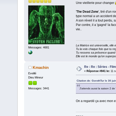
Une vieillerie pour changer
'
The Dead Zone
', tiré d'un
type normal a un accident de
A son réveil il a tout perdu, s
Par contre, il a 'gagné' la f
vie..
La Matrice est universelle, ell
Messages: 4681
Tu la vois chaque fois que tu reg
Tu ressens sa présence quand tu
Elle est le monde qu’on superpos
Re : Re : Séries - Fil
Kmachin
«
Réponse #841 le:
11 s
Eveillé
Dieu Mineur
Citation de: GorothTur le 30 ju
Messages: 3441
J'attends aussi la saison 2 de 
On a regardé ça avec mon el