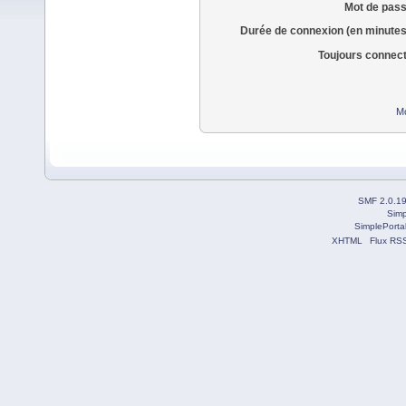
Mot de pass
Durée de connexion (en minutes
Toujours connec
Mo
SMF 2.0.1
Simp
SimplePorta
XHTML
Flux RS