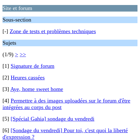
Site et forum
Sous-section
[-]
Zone de tests et problèmes techniques
Sujets
(1/9)
>
>>
[1]
Signature de forum
[2]
Heures cassées
[3]
Aye, home sweet home
[4]
Permettre à des images uploadées sur le forum d'être
intégrées au corps du post
[5]
[Spécial Gahia] sondage du vendredi
[6]
[Sondage du vendredi] Pour toi, c'est quoi la liberté
d'expression ?