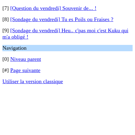
[7]
[Question du vendredi] Souvenir de... !
[8]
[Sondage du vendredi] Tu es Poils ou Fraises ?
[9]
[Sondage du vendredi] Heu.. c'pas moi c'est Kuku qui
m'a obligé !
Navigation
[0]
Niveau parent
[#]
Page suivante
Utiliser la version classique