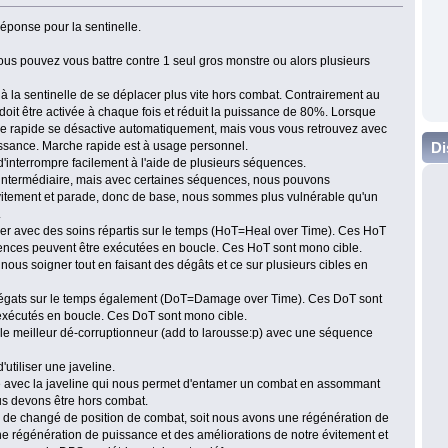
éponse pour la sentinelle.
ous pouvez vous battre contre 1 seul gros monstre ou alors plusieurs
à la sentinelle de se déplacer plus vite hors combat. Contrairement au
oit être activée à chaque fois et réduit la puissance de 80%. Lorsque
he rapide se désactive automatiquement, mais vous vous retrouvez avec
Di
ssance. Marche rapide est à usage personnel.
 d'interrompre facilement à l'aide de plusieurs séquences.
ntermédiaire, mais avec certaines séquences, nous pouvons
itement et parade, donc de base, nous sommes plus vulnérable qu'un
.
r avec des soins répartis sur le temps (HoT=Heal over Time). Ces HoT
ences peuvent être exécutées en boucle. Ces HoT sont mono cible.
us soigner tout en faisant des dégâts et ce sur plusieurs cibles en
dégats sur le temps également (DoT=Damage over Time). Ces DoT sont
exécutés en boucle. Ces DoT sont mono cible.
le meilleur dé-corruptionneur (add to larousse:p) avec une séquence
'utiliser une javeline.
e avec la javeline qui nous permet d'entamer un combat en assommant
us devons être hors combat.
té de changé de position de combat, soit nous avons une régénération de
une régénération de puissance et des améliorations de notre évitement et