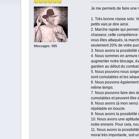
Je me permets de faire une r
1. Très bonne classe solo. V
petits vais je dire ainsi.
2. Marche rapide qui permet 
chasseur, cette compétence d
vous êtes attaqués, la marc
seulement 20% de votre pui
Messages: 995
3. Nous avons la possibilité
4. Nous sommes en armure i
augmenter notre blocage, év
gardien au début du combat
5. Nous pouvons nous soigne
sont cumulables et les séqu
6. Nous pouvons également no
même temps.
7. Nous pouvons faire des 
cumulables et peuvent être 
8. Nous avons (à mon sens) 
répétable en boucle.
9. Nous avons la possibilité d
10. Nous avons une aptitud
notre ennemi. Pour cela, no
11. Nous avons la possibili
moral très importante, soit 