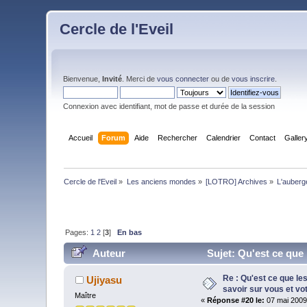
Cercle de l'Eveil
Bienvenue,
Invité
. Merci de
vous connecter
ou de
vous inscrire
.
Connexion avec identifiant, mot de passe et durée de la session
Accueil
Forum
Aide
Rechercher
Calendrier
Contact
Galler
Cercle de l'Eveil
»
Les anciens mondes
»
[LOTRO] Archives
»
L'auberge
Pages:
1
2
[
3
]
En bas
Auteur
Sujet: Qu'est ce que 
(Lu 63361 fois)
Re : Qu'est ce que le
Ujiyasu
savoir sur vous et vo
Maître
«
Réponse #20 le:
07 mai 2009,