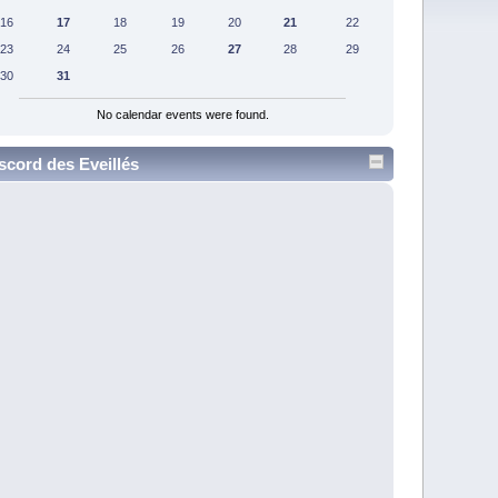
16
17
18
19
20
21
22
23
24
25
26
27
28
29
30
31
No calendar events were found.
scord des Eveillés