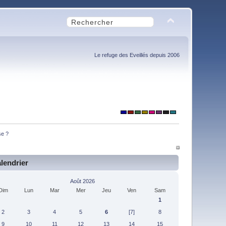
Le refuge des Eveillés depuis 2006
se ?
lendrier
Août 2026
Dim
Lun
Mar
Mer
Jeu
Ven
Sam
1
2
3
4
5
6
[7]
8
9
10
11
12
13
14
15