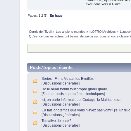
à travers le pays et au delà des 
avec nous vers la Gloire !
Pages:
1
2
[
3
]
En haut
Cercle de l'Eveil
»
Les anciens mondes
»
[LOTRO] Archives
»
L'auberg
Qu'est ce que les autres ont besoin de savoir sur vous et votre classe 
Posts/Topics récents
Séries - Films Vu par les Eveillés
[
Discussions générales
]
Ho le beau forum tout propre gnark gnark
[
Zone de tests et problèmes techniques
]
Ici, on parle Informatique, Codage, la Matrice, etc..
[
Discussions générales
]
Ca fait longtemps que vous n'avez pas vomi? j'ai un truc 
[
Discussions générales
]
Tentative de hack?
[
Discussions générales
]