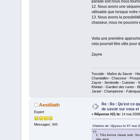
parade soit nous nous tourn
12. Nous avons une séquence
utilisable que lorsque notre
13. Nous avons la possibili
chasseur, nous ne pouvons
Voila une première approche,
cela pourrait être utile pour
Zayne
Tossidin - Maître du Savoir - His
Chandallen - Chasseur - Prospe
Zayne - Sentinelle - Cuisinier - 
Khinlan - Gardien des runes - Bij
Jarael - Championne - Fabriqua
Re : Re : Qu'est ce q
Aestiliath
de savoir sur vous et
Expert
«
Réponse #21 le:
14 mai 2009,
Messages: 343
Citation de: Ujiyasu le 07 mai 
1. Très bonne classe solo. Vou
dire ainsi.