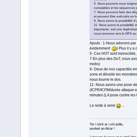
5. Nous pouvons nous soigner 
cumulables et les séquences 
7. Nous pouvons faire des dé
et peuvent être exécutés en b
9. Nous avons la possibilité d'u
11. Nous avons la possibilité
importante, soit une régénérat
nous tournons vers le DPS au 
Ajouts : 1-Nous adorons par c
évidemment
) Plus il y
5- Ces HOT sont monocible, s
7-En plus des DoT, nous avo
mobs)
9- Deux de nos capacités en 
zone et dévoile les monstres 
nous tourne le dos.
11- Nous avons une pose de
(ICPR/ICPM/durée attaque et
minutes (LA pose contre les 
Le reste à venir
...
Ter i nórë ar i síri pella,
aselwë an Alcar !