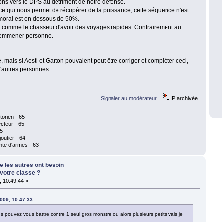
ons vers le DPS au détriment de notre défense.
 qui nous permet de récupérer de la puissance, cette séquence n'est
 moral est en dessous de 50%.
té comme le chasseur d'avoir des voyages rapides. Contrairement au
 emmener personne.
 mais si Aesti et Garton pouvaient peut être corriger et compléter ceci,
 d'autres personnes.
Signaler au modérateur
IP archivée
torien - 65
cteur - 65
65
outier - 64
nte d'armes - 63
ue les autres ont besoin
 votre classe ?
 10:49:44 »
2009, 10:47:33
s pouvez vous battre contre 1 seul gros monstre ou alors plusieurs petits vais je