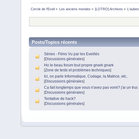
Cercle de l'Eveil
»
Les anciens mondes
»
[LOTRO] Archives
»
L'auberg
Posts/Topics récents
Séries - Films Vu par les Eveillés
[
Discussions générales
]
Ho le beau forum tout propre gnark gnark
[
Zone de tests et problèmes techniques
]
Ici, on parle Informatique, Codage, la Matrice, etc..
[
Discussions générales
]
Ca fait longtemps que vous n'avez pas vomi? j'ai un truc 
[
Discussions générales
]
Tentative de hack?
[
Discussions générales
]