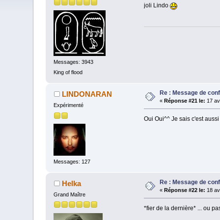
joli Lindo
Messages: 3943
King of flood
Re : Message de con
LINDONARAN
«
Réponse #21 le:
17 avr
Expérimenté
Oui Oui^^ Je sais c'est aussi
Messages: 127
Re : Message de con
Helka
«
Réponse #22 le:
18 avr
Grand Maître
*fier de la dernière* ... ou p