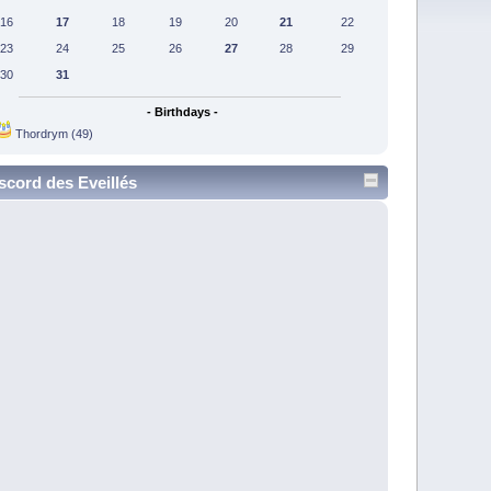
16
17
18
19
20
21
22
23
24
25
26
27
28
29
30
31
- Birthdays -
Thordrym (49)
scord des Eveillés