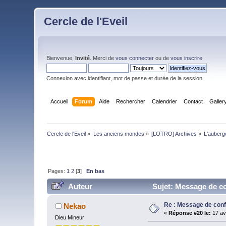
Cercle de l'Eveil
Bienvenue,
Invité
. Merci de
vous connecter
ou de
vous inscrire
.
Connexion avec identifiant, mot de passe et durée de la session
Accueil
Forum
Aide
Rechercher
Calendrier
Contact
Galler
Cercle de l'Eveil
»
Les anciens mondes
»
[LOTRO] Archives
»
L'auberge
Pages:
1
2
[
3
]
En bas
Auteur
Sujet: Message de co
Re : Message de con
Nekao
«
Réponse #20 le:
17 avr
Dieu Mineur