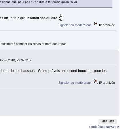
ous donne quoi pour pas qu'on dise à ta femme qu'on t'a vu?
 dit un truc qu'il n'aurait pas du dire
Signaler au modérateur
IP archivée
 seulement : pendant les repas et hors des repas.
f
tobre 2018, 22:37:21 »
, la horde de chassous... Grum, prévois un second bouclier... pour tes
Signaler au modérateur
IP archivée
IMPRIMER
« précédent
suivant »