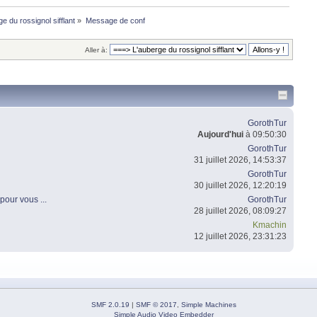
e du rossignol sifflant
»
Message de conf
Aller à:
GorothTur
Aujourd'hui
à 09:50:30
GorothTur
31 juillet 2026, 14:53:37
GorothTur
30 juillet 2026, 12:20:19
pour vous ...
GorothTur
28 juillet 2026, 08:09:27
Kmachin
12 juillet 2026, 23:31:23
SMF 2.0.19
|
SMF © 2017
,
Simple Machines
Simple Audio Video Embedder