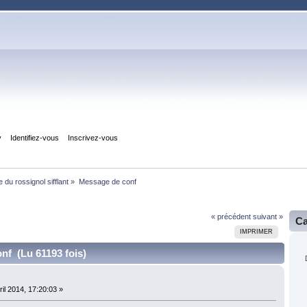
y
Identifiez-vous
Inscrivez-vous
 du rossignol sifflant
»
Message de conf
« précédent
suivant »
Ca
IMPRIMER
nf (Lu 61193 fois)
f
il 2014, 17:20:03 »