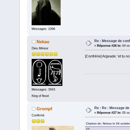
Messages: 1096
Re : Message de con
Nekao
«
Réponse #26 le:
04 oc
Dieu Mineur
[Confrérie] Argeade: 'et tu 
Messages: 3943
King of flood
Re : Re : Message de
Grompf
«
Réponse #27 le:
05 oc
Confirmé
Citation de: Nekao le 04 octob