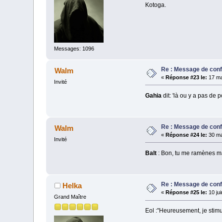
Kotoga.
Messages: 1096
Re : Message de con
Walm
«
Réponse #23 le:
17 ma
Invité
Gahia
dit: 'là ou y a pas de po
Re : Message de con
Walm
«
Réponse #24 le:
30 ma
Invité
Balt
: Bon, tu me ramènes ma
Re : Message de con
Helka
«
Réponse #25 le:
10 jui
Grand Maître
Eol :"Heureusement, je stimu