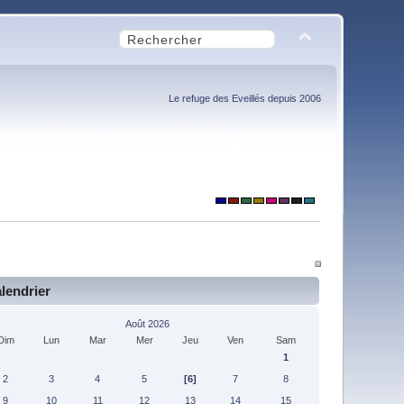
Le refuge des Eveillés depuis 2006
lendrier
Août 2026
Dim
Lun
Mar
Mer
Jeu
Ven
Sam
1
2
3
4
5
[6]
7
8
9
10
11
12
13
14
15