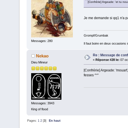
[Confrérie] Argeade: 'et tu n
Je me demande si qq1 n'a pas
Grompf/Grumbak
Messages: 280
Il faut boire en deux occasions
Re : Message de con
Nekao
«
Réponse #28 le:
07 oc
Dieu Mineur
[Confrérie] Argeade: 'mouarf
fesses ^^'
Messages: 3943
King of flood
Pages:
1
2
[
3
]
En haut