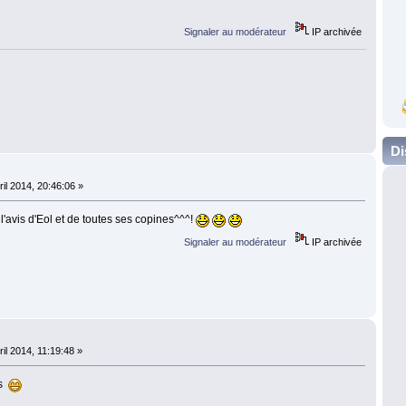
Signaler au modérateur
IP archivée
Di
f
il 2014, 20:46:06 »
 l'avis d'Eol et de toutes ses copines^^^!
Signaler au modérateur
IP archivée
f
il 2014, 11:19:48 »
as