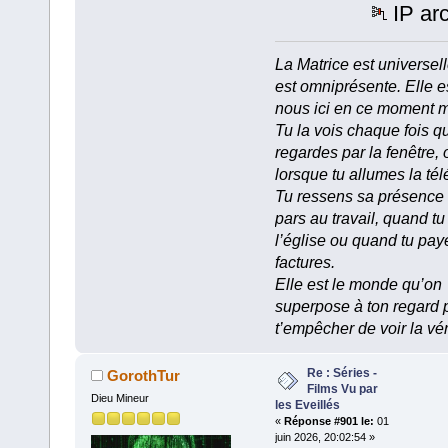
IP ar
La Matrice est universell
est omniprésente. Elle e
nous ici en ce moment 
Tu la vois chaque fois q
regardes par la fenêtre, 
lorsque tu allumes la tél
Tu ressens sa présence
pars au travail, quand tu
l’église ou quand tu pay
factures.
Elle est le monde qu’on
superpose à ton regard 
t’empêcher de voir la vér
Re : Séries -
GorothTur
Films Vu par
Dieu Mineur
les Eveillés
«
Réponse #901 le:
01
juin 2026, 20:02:54 »