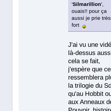
'
Silmarillion
',
ouais!! pour ça
aussi je prie très
fort
J'ai vu une vid
là-dessus aussi
cela se fait,
j'espère que ce
ressemblera pl
la trilogie du S
qu'au Hobbit o
aux Anneaux d
Pouvoir, histoi