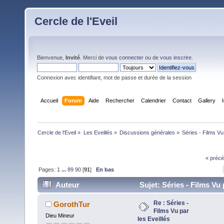
Cercle de l'Eveil
Bienvenue,
Invité
. Merci de
vous connecter
ou de
vous inscrire
.
Connexion avec identifiant, mot de passe et durée de la session
Accueil
Forum
Aide
Rechercher
Calendrier
Contact
Gallery
Cercle de l'Eveil
»
Les Eveillés
»
Discussions générales
»
Séries - Films Vu
« précé
Pages:
1
...
89
90
[
91
]
En bas
Auteur
Sujet: Séries - Films Vu 
Eveillés (Lu 1652403 fois)
Re : Séries -
GorothTur
Films Vu par
Dieu Mineur
les Eveillés