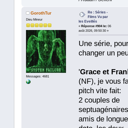
Re : Séries -
GorothTur
Films Vu par
Dieu Mineur
les Eveillés
«
Réponse #904 le:
06
août 2026, 09:50:30 »
Une série, pou
changer un peu
'
Grace et Fran
Messages: 4681
(NF), je vous fa
pitch vite fait:
2 couples de
septuagénaires
amis de longue