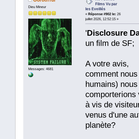
Films Vu par
Dieu Mineur
les Eveillés
«
Réponse #902 le:
26
juillet 2026, 12:52:15 »
'
Disclosure D
un film de SF;
A votre avis,
Messages: 4681
comment nous 
humains) nous
comporterions 
à vis de visiteu
venus d'une au
planète?