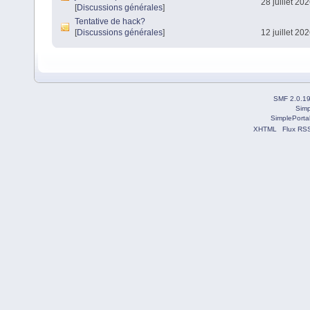
28 juillet 20
[
Discussions générales
]
Tentative de hack?
[
Discussions générales
]
12 juillet 20
SMF 2.0.1
Simp
SimplePorta
XHTML
Flux RS