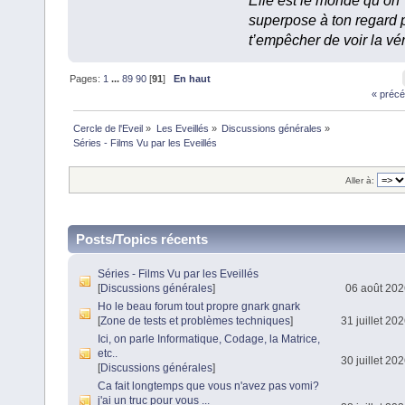
Elle est le monde qu’on
superpose à ton regard 
t’empêcher de voir la vér
Pages:
1
...
89
90
[
91
]
En haut
« précé
Cercle de l'Eveil
»
Les Eveillés
»
Discussions générales
»
Séries - Films Vu par les Eveillés
Aller à:
Posts/Topics récents
Séries - Films Vu par les Eveillés
[
Discussions générales
]
06 août 202
Ho le beau forum tout propre gnark gnark
[
Zone de tests et problèmes techniques
]
31 juillet 20
Ici, on parle Informatique, Codage, la Matrice,
etc..
30 juillet 20
[
Discussions générales
]
Ca fait longtemps que vous n'avez pas vomi?
j'ai un truc pour vous ...