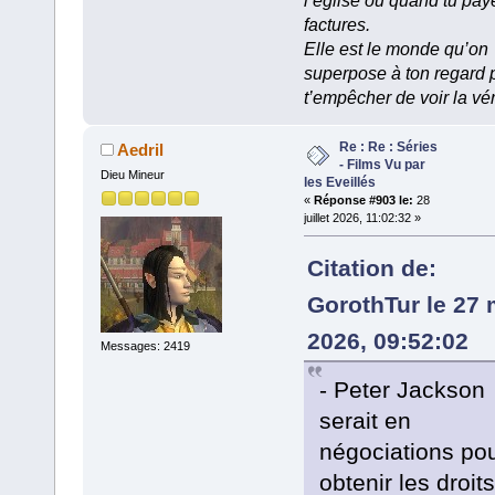
l’église ou quand tu pay
factures.
Elle est le monde qu’on
superpose à ton regard 
t’empêcher de voir la vér
Re : Re : Séries
Aedril
- Films Vu par
Dieu Mineur
les Eveillés
«
Réponse #903 le:
28
juillet 2026, 11:02:32 »
Citation de:
GorothTur le 27 
2026, 09:52:02
Messages: 2419
- Peter Jackson
serait en
négociations po
obtenir les droit