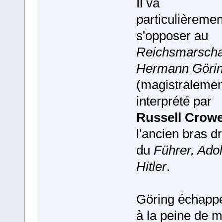
Il va
particulièremen
s'opposer au
Reichsmarscha
Hermann Göri
(magistralemen
interprété par
Russell Crow
l'ancien bras dr
du
Führer, Adol
Hitler
.
Göring échapp
à la peine de m