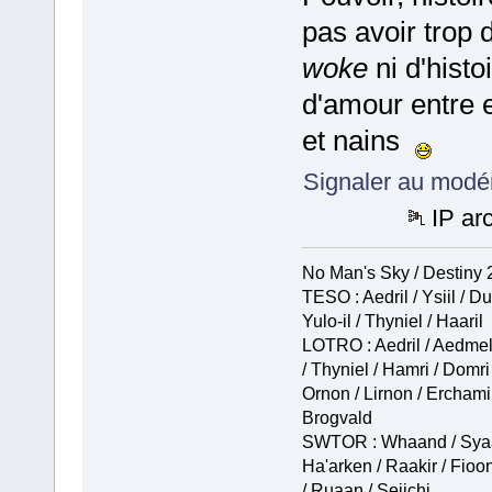
pas avoir trop 
woke
ni d'histo
d'amour entre e
et nains
Signaler au modé
IP ar
No Man's Sky / Destiny 2
TESO : Aedril / Ysiil / Du
Yulo-il / Thyniel / Haaril
LOTRO : Aedril / Aedmel 
/ Thyniel / Hamri / Domri
Ornon / Lirnon / Erchamir
Brogvald
SWTOR : Whaand / Syaa
Ha'arken / Raakir / Fioon
/ Ruaan / Seiichi