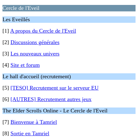
Cercle de l'Eveil
Les Eveillés
[1]
A propos du Cercle de l'Eveil
[2]
Discussions générales
[3]
Les nouveaux univers
[4]
Site et forum
Le hall d'accueil (recrutement)
[5]
[TESO] Recrutement sur le serveur EU
[6]
[AUTRES] Recrutement autres jeux
The Elder Scrolls Online - Le Cercle de l'Eveil
[7]
Bienvenue à Tamriel
[8]
Sortie en Tamriel