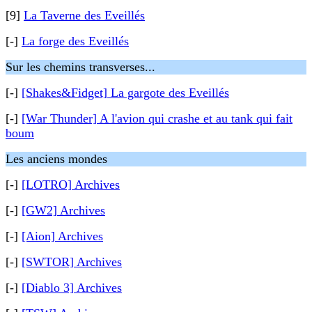
[9]
La Taverne des Eveillés
[-]
La forge des Eveillés
Sur les chemins transverses...
[-]
[Shakes&Fidget] La gargote des Eveillés
[-]
[War Thunder] A l'avion qui crashe et au tank qui fait
boum
Les anciens mondes
[-]
[LOTRO] Archives
[-]
[GW2] Archives
[-]
[Aion] Archives
[-]
[SWTOR] Archives
[-]
[Diablo 3] Archives