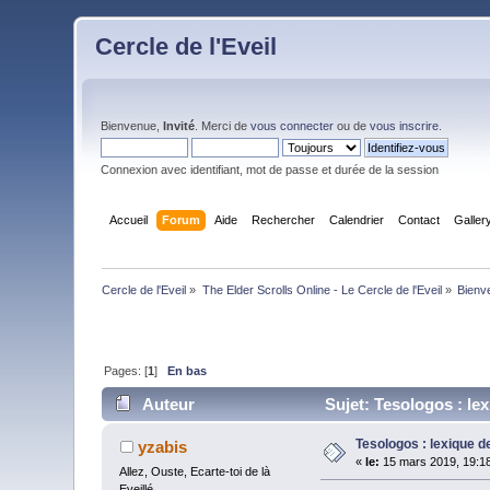
Cercle de l'Eveil
Bienvenue,
Invité
. Merci de
vous connecter
ou de
vous inscrire
.
Connexion avec identifiant, mot de passe et durée de la session
Accueil
Forum
Aide
Rechercher
Calendrier
Contact
Galler
Cercle de l'Eveil
»
The Elder Scrolls Online - Le Cercle de l'Eveil
»
Bienv
Pages: [
1
]
En bas
Auteur
Sujet: Tesologos : le
Tesologos : lexique 
yzabis
«
le:
15 mars 2019, 19:18
Allez, Ouste, Ecarte-toi de là
Eveillé