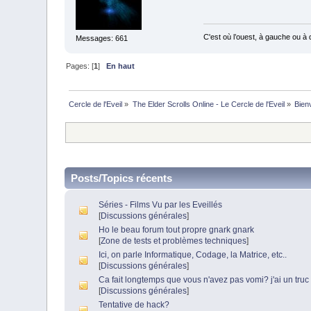
C'est où l’ouest, à gauche ou à 
Messages: 661
Pages: [
1
]
En haut
Cercle de l'Eveil
»
The Elder Scrolls Online - Le Cercle de l'Eveil
»
Bien
Posts/Topics récents
Séries - Films Vu par les Eveillés
[
Discussions générales
]
Ho le beau forum tout propre gnark gnark
[
Zone de tests et problèmes techniques
]
Ici, on parle Informatique, Codage, la Matrice, etc..
[
Discussions générales
]
Ca fait longtemps que vous n'avez pas vomi? j'ai un truc 
[
Discussions générales
]
Tentative de hack?