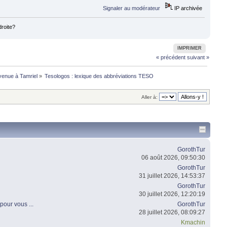
Signaler au modérateur
IP archivée
droite?
IMPRIMER
« précédent
suivant »
venue à Tamriel
»
Tesologos : lexique des abbréviations TESO
Aller à:
GorothTur
06 août 2026, 09:50:30
GorothTur
31 juillet 2026, 14:53:37
GorothTur
30 juillet 2026, 12:20:19
pour vous ...
GorothTur
28 juillet 2026, 08:09:27
Kmachin