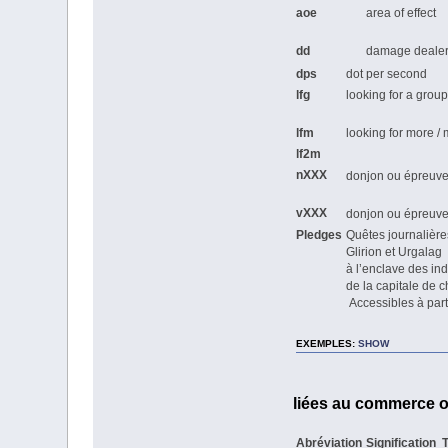
aoe
area of effect
dd
damage deale
dps
dot per second
lfg
looking for a group
lfm
looking for more 
lf2m
nXXX
donjon ou épreuv
vXXX
donjon ou épreuv
Pledges
Quêtes journalièr
Glirion et Urgalag
à l’enclave des i
de la capitale de 
Accessibles à part
EXEMPLES
:
SHOW
liées au commerce ou
Abréviation
Signification
T