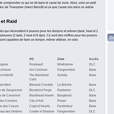
 de comprendre ce qui se dit dans le canal de zone. Alors, voici un petit
 doc de Truesylver (merci Benoît) et ce que j’avais mis dans un article
et Raid
és qui nécessitent 4 joueurs pour les donjons et arènes (tank, heal et 2
épreuves (2 tank, 2 heal et 8 dps). Ce sont des chiffres pour les joueurs
Di
sont capables de faire un donjon, même vétéran, en solo.
VO
Zone
Accès
egivre
Frostvault
Wrathstone
DLC
Corinium
Arx Corinium
Fangeombre
Base
t Interdit
The Banished
Auridia
Base
Cells
set Béni
Blessed Crucible
La Brèche
Base
e de Sangracine
Bloodroot Forge
Raidelorn
DLC
e de Coeurnoir
Blackheart Haven
Bangkoraï
Base
 des Cendres
City of Ash
Prasin
Base
te des Coeurs
Crypt of Hearts
Fendretour
Base
eau des Ombres
Cradle of Shadow
Fangeombre
DLC