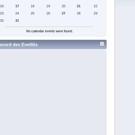
16
17
18
19
20
21
22
23
24
25
26
27
28
29
30
31
No calendar events were found.
scord des Eveillés