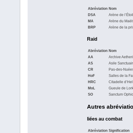
Abréviation
Nom
DSA
Arène de l’Éto
MA
Arène du Maël
BRP
Arène de la pri
Raid
Abréviation
Nom
AA
Archive Aether
AS
Asile Sanctuai
CR
Pas-des-Nuée
HoF
Salles de la Fa
HRC
Citadelle d’He
MoL
Gueule de Lor
SO
Sanctum Ophid
Autres abréviati
liées au combat
Abréviation
Signification