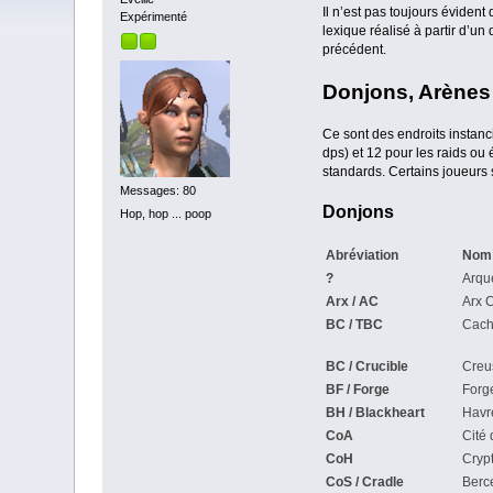
Il n’est pas toujours évident
Expérimenté
lexique réalisé à partir d’un
précédent.
Donjons, Arènes 
Ce sont des endroits instanci
dps) et 12 pour les raids ou 
standards. Certains joueurs 
Messages: 80
Donjons
Hop, hop ... poop
Abréviation
Nom
?
Arqu
Arx / AC
Arx 
BC / TBC
Cacho
BC / Crucible
Creu
BF / Forge
Forg
BH / Blackheart
Havr
CoA
Cité
CoH
Cryp
CoS / Cradle
Berc