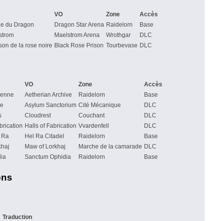
VO
Zone
Accès
ile du Dragon
Dragon Star Arena
Raidelorn
Base
strom
Maelstrom Arena
Wrothgar
DLC
son de la rose noire
Black Rose Prison
Tourbevase
DLC
VO
Zone
Accès
ienne
Aetherian Archive
Raidelorn
Base
re
Asylum Sanctorium
Cité Mécanique
DLC
s
Cloudrest
Couchant
DLC
brication
Halls of Fabrication
Vvardenfell
DLC
l Ra
Hel Ra Citadel
Raidelorn
Base
khaj
Maw of Lorkhaj
Marche de la camarade
DLC
ia
Sanctum Ophidia
Raidelorn
Base
ons
Traduction