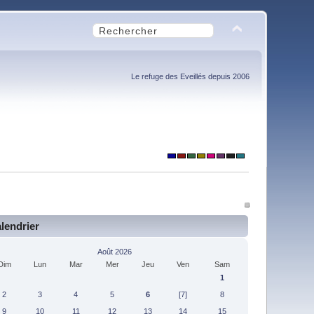
Le refuge des Eveillés depuis 2006
lendrier
Août 2026
Dim
Lun
Mar
Mer
Jeu
Ven
Sam
1
2
3
4
5
6
[7]
8
9
10
11
12
13
14
15