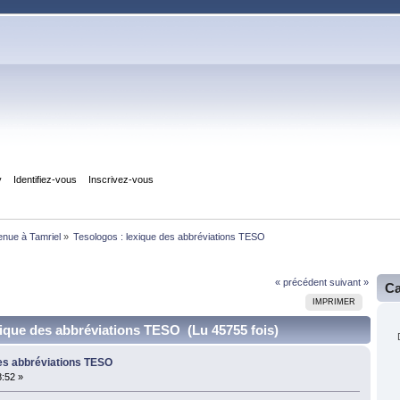
y
Identifiez-vous
Inscrivez-vous
enue à Tamriel
»
Tesologos : lexique des abbréviations TESO
« précédent
suivant »
Ca
IMPRIMER
xique des abbréviations TESO (Lu 45755 fois)
des abbréviations TESO
:52 »