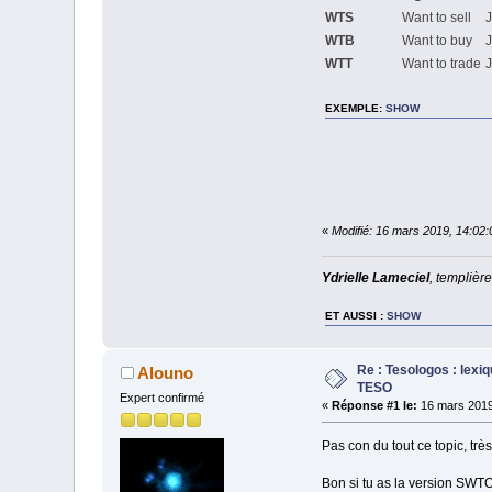
WTS
Want to sell
J
WTB
Want to buy
J
WTT
Want to trade
EXEMPLE
:
SHOW
«
Modifié: 16 mars 2019, 14:02:
Ydrielle Lameciel
, templièr
ET AUSSI
:
SHOW
Re : Tesologos : lexi
Alouno
TESO
Expert confirmé
«
Réponse #1 le:
16 mars 2019
Pas con du tout ce topic, trè
Bon si tu as la version SWTO