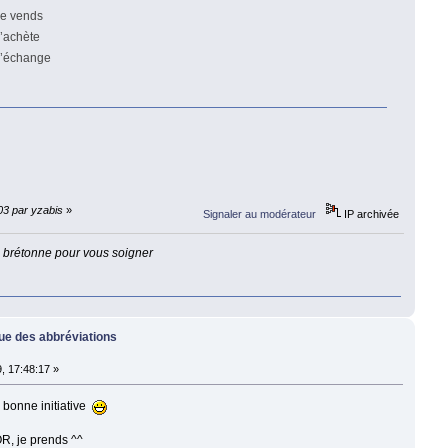
e vends
’achète
J’échange
03 par yzabis
»
Signaler au modérateur
IP archivée
e brétonne pour vous soigner
que des abbréviations
, 17:48:17 »
s bonne initiative
R, je prends ^^