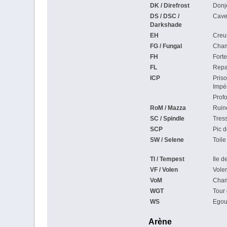
DK / Direfrost
Donjo
DS / DSC /
Cave
Darkshade
EH
Creu
FG / Fungal
Cham
FH
Fort
FL
Repa
ICP
Priso
Impé
Prof
RoM / Mazza
Ruin
SC / Spindle
Tres
SCP
Pic 
SW / Selene
Toil
TI / Tempest
Ile 
VF / Volen
Volen
VoM
Cham
WGT
Tour
WS
Egou
Arène