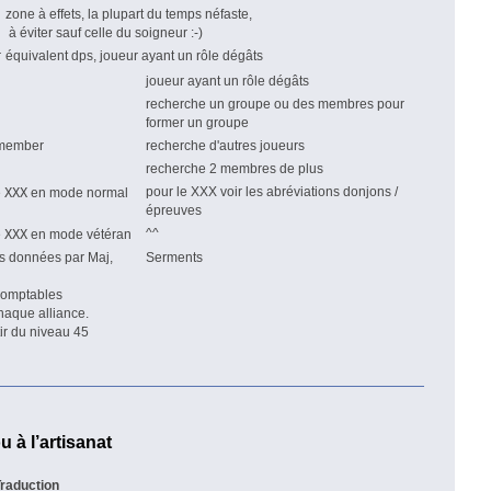
zone à effets, la plupart du temps néfaste,
à éviter sauf celle du soigneur :-)
r
équivalent dps, joueur ayant un rôle dégâts
joueur ayant un rôle dégâts
recherche un groupe ou des membres pour
former un groupe
/ member
recherche d'autres joueurs
recherche 2 membres de plus
XXX
pour le XXX voir les abréviations donjons /
e
en mode normal
épreuves
XXX
^^
e
en mode vétéran
es données par Maj,
Serments
ndomptables
chaque alliance.
ir du niveau 45
 à l’artisanat
raduction