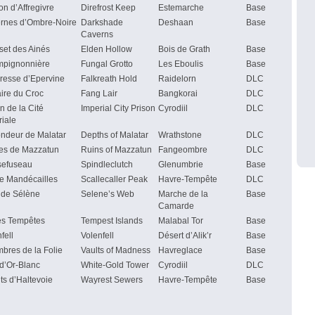
n d’Affregivre
Direfrost Keep
Estemarche
Base
rnes d’Ombre-Noire
Darkshade
Deshaan
Base
Caverns
set des Ainés
Elden Hollow
Bois de Grath
Base
pignonnière
Fungal Grotto
Les Eboulis
Base
eresse d’Epervine
Falkreath Hold
Raidelorn
DLC
ire du Croc
Fang Lair
Bangkorai
DLC
n de la Cité
Imperial City Prison
Cyrodiil
DLC
riale
ondeur de Malatar
Depths of Malatar
Wrathstone
DLC
es de Mazzatun
Ruins of Mazzatun
Fangeombre
DLC
sefuseau
Spindleclutch
Glenumbrie
Base
de Mandécailles
Scallecaller Peak
Havre-Tempête
DLC
e de Sélène
Selene’s Web
Marche de la
Base
Camarde
des Tempêtes
Tempest Islands
Malabal Tor
Base
fell
Volenfell
Désert d’Alik’r
Base
bres de la Folie
Vaults of Madness
Havreglace
Base
 d’Or-Blanc
White-Gold Tower
Cyrodiil
DLC
ts d’Haltevoie
Wayrest Sewers
Havre-Tempête
Base