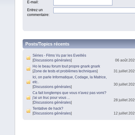
E-mail
:
Entrez un
commentaire
:
Posts/Topics récents
Séries - Films Vu par les Eveillés
[
Discussions générales
]
06 août 202
Ho le beau forum tout propre gnark gnark
[
Zone de tests et problèmes techniques
]
31 juillet 20
Ici, on parle Informatique, Codage, la Matrice,
etc..
30 juillet 20
[
Discussions générales
]
Ca fait longtemps que vous n'avez pas vomi?
j'ai un truc pour vous ...
28 juillet 20
[
Discussions générales
]
Tentative de hack?
[
Discussions générales
]
12 juillet 20