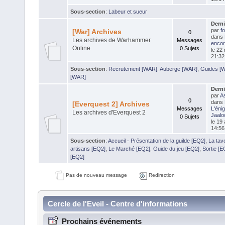
Sous-section
:
Labeur et sueur
Dern
par
f
[War] Archives
0
dans
Les archives de Warhammer
Messages
encor
Online
0 Sujets
le 22
21:32
Sous-section
:
Recrutement [WAR]
,
Auberge [WAR]
,
Guides [
[WAR]
Dern
par
As
0
dans
[Everquest 2] Archives
Messages
L'éni
Les archives d'Everquest 2
Jaalo
0 Sujets
le 19 
14:56
Sous-section
:
Accueil - Présentation de la guilde [EQ2]
,
La tav
artisans [EQ2]
,
Le Marché [EQ2]
,
Guide du jeu [EQ2]
,
Sortie [E
[EQ2]
Pas de nouveau message
Redirection
Cercle de l'Eveil - Centre d'informations
Prochains événements