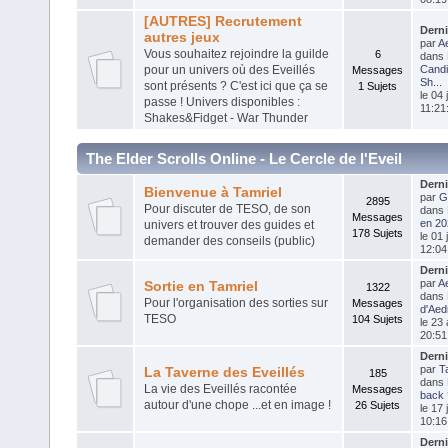
[AUTRES] Recrutement
Dern
autres jeux
par
Ae
Vous souhaitez rejoindre la guilde
6
dans
pour un univers où des Eveillés
Candi
Messages
Sh...
sont présents ? C'est ici que ça se
1 Sujets
le 04 
passe ! Univers disponibles :
11:21
Shakes&Fidget - War Thunder
The Elder Scrolls Online - Le Cercle de l'Eveil
Dern
Bienvenue à Tamriel
par
G
2895
Pour discuter de TESO, de son
dans
Messages
en 202
univers et trouver des guides et
178 Sujets
le 01 
demander des conseils (public)
12:04
Dern
par
Ae
Sortie en Tamriel
1322
dans
Pour l'organisation des sorties sur
Messages
d'Aedr
TESO
104 Sujets
le 23
20:51
Dern
par
T
La Taverne des Eveillés
185
dans
La vie des Eveillés racontée
Messages
back 
autour d'une chope ...et en image !
26 Sujets
le 17 
10:16
Dern