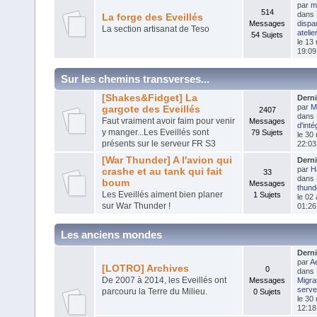
par
m
514
dans
La forge des Eveillés
Messages
dispar
La section artisanat de Teso
atelier
54 Sujets
le 13
19:09
Sur les chemins transverses...
[Shakes&Fidget] La
Dern
par
M
gargote des Eveillés
2407
dans
Faut vraiment avoir faim pour venir
Messages
d'inté
y manger...Les Eveillés sont
79 Sujets
le 30
présents sur le serveur FR S3
22:03
[War Thunder] A l'avion qui
Dern
par
H
crashe et au tank qui fait
33
dans
boum
Messages
thund
Les Eveillés aiment bien planer
1 Sujets
le 02 
sur War Thunder !
01:26
Les anciens mondes
Dern
par
Ae
[LOTRO] Archives
0
dans
De 2007 à 2014, les Eveillés ont
Messages
Migra
serve
parcouru la Terre du Milieu.
0 Sujets
le 30
12:18