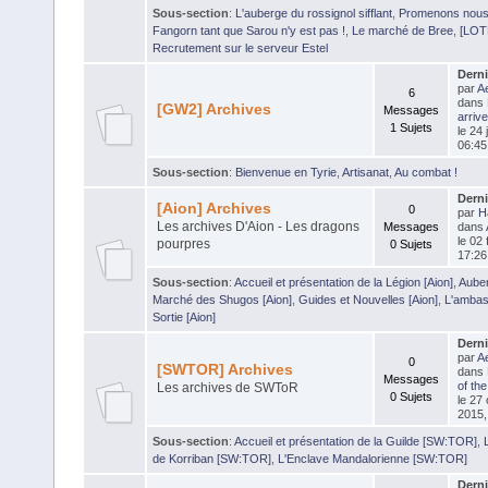
Sous-section
:
L'auberge du rossignol sifflant
,
Promenons nous
Fangorn tant que Sarou n'y est pas !
,
Le marché de Bree
,
[LOT
Recrutement sur le serveur Estel
Dern
par
Ae
6
dans
[GW2] Archives
Messages
arrive
1 Sujets
le 24 
06:45
Sous-section
:
Bienvenue en Tyrie
,
Artisanat
,
Au combat !
Dern
[Aion] Archives
0
par
H
Les archives D'Aion - Les dragons
Messages
dans
le 02 
pourpres
0 Sujets
17:26
Sous-section
:
Accueil et présentation de la Légion [Aion]
,
Auber
Marché des Shugos [Aion]
,
Guides et Nouvelles [Aion]
,
L'ambas
Sortie [Aion]
Dern
par
Ae
0
[SWTOR] Archives
dans
Messages
of the
Les archives de SWToR
0 Sujets
le 27
2015,
Sous-section
:
Accueil et présentation de la Guilde [SW:TOR]
,
de Korriban [SW:TOR]
,
L'Enclave Mandalorienne [SW:TOR]
Dern