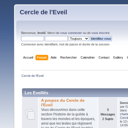
Cercle de l'Eveil
Bienvenue,
Invité
. Merci de
vous connecter
ou de
vous inscrire
.
Connexion avec identifiant, mot de passe et durée de la session
Accueil
Forum
Aide
Rechercher
Calendrier
Contact
Gallery
Cercle de l'Eveil
Les Eveillés
A propos du Cercle de
Dern
l'Eveil
par
G
Vous découvrirez dans cette
5
dans
section l'histoire de la guilde à
chart
Messages
Cercle
travers les mondes et les époques,
2 Sujets
le 13
ainsi que les textes qui régissent
14:05
la vie du Cercle de l'Eveil (public)