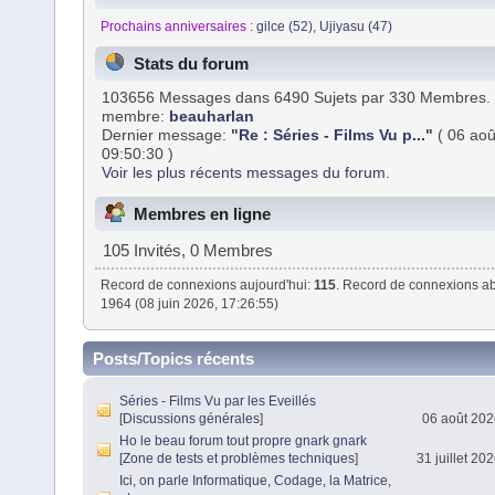
Prochains anniversaires :
gilce (52)
,
Ujiyasu (47)
Stats du forum
103656 Messages dans 6490 Sujets par 330 Membres. 
membre:
beauharlan
Dernier message:
"
Re : Séries - Films Vu p...
"
( 06 aoû
09:50:30 )
Voir les plus récents messages du forum.
Membres en ligne
105 Invités, 0 Membres
Record de connexions aujourd'hui:
115
. Record de connexions ab
1964 (08 juin 2026, 17:26:55)
Posts/Topics récents
Séries - Films Vu par les Eveillés
[
Discussions générales
]
06 août 202
Ho le beau forum tout propre gnark gnark
[
Zone de tests et problèmes techniques
]
31 juillet 20
Ici, on parle Informatique, Codage, la Matrice,