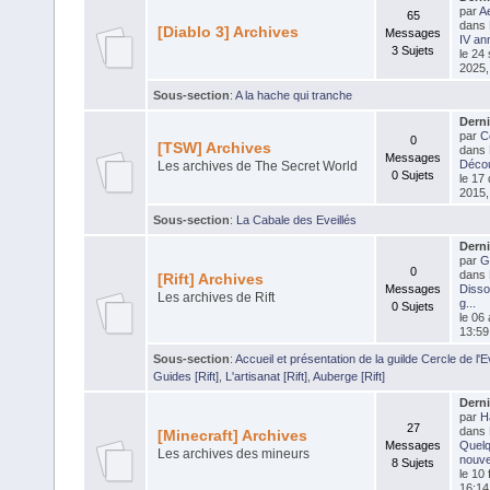
par
Ae
65
dans
[Diablo 3] Archives
Messages
IV an
3 Sujets
le 24
2025,
Sous-section
:
A la hache qui tranche
Dern
par
C
0
[TSW] Archives
dans
Messages
Déco
Les archives de The Secret World
0 Sujets
le 17
2015,
Sous-section
:
La Cabale des Eveillés
Dern
par
G
0
dans
[Rift] Archives
Messages
Disso
Les archives de Rift
g...
0 Sujets
le 06 
13:59
Sous-section
:
Accueil et présentation de la guilde Cercle de l'Eve
Guides [Rift]
,
L'artisanat [Rift]
,
Auberge [Rift]
Dern
par
H
27
dans
[Minecraft] Archives
Messages
Quel
Les archives des mineurs
nouvel
8 Sujets
le 10 
16:14