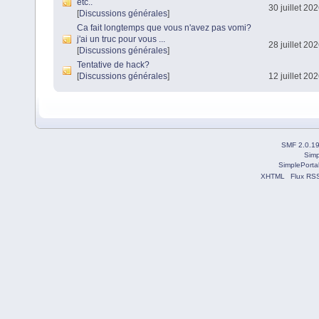
etc..
30 juillet 20
[
Discussions générales
]
Ca fait longtemps que vous n'avez pas vomi?
j'ai un truc pour vous ...
28 juillet 20
[
Discussions générales
]
Tentative de hack?
[
Discussions générales
]
12 juillet 20
SMF 2.0.1
Simp
SimplePorta
XHTML
Flux RS