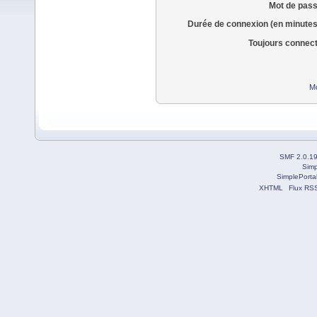
Mot de pass
Durée de connexion (en minutes
Toujours connec
Mo
SMF 2.0.1
Simp
SimplePorta
XHTML
Flux RS