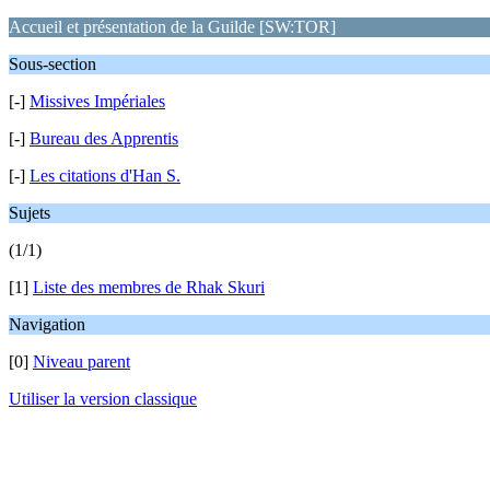
Accueil et présentation de la Guilde [SW:TOR]
Sous-section
[-]
Missives Impériales
[-]
Bureau des Apprentis
[-]
Les citations d'Han S.
Sujets
(1/1)
[1]
Liste des membres de Rhak Skuri
Navigation
[0]
Niveau parent
Utiliser la version classique