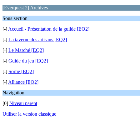
[Everquest 2] Archives
Sous-section
[-]
Accueil - Présentation de la guilde [EQ2]
[-]
La taverne des artisans [EQ2]
[-]
Le Marché [EQ2]
[-]
Guide du jeu [EQ2]
[-]
Sortie [EQ2]
[-]
Alliance [EQ2]
Navigation
[0]
Niveau parent
Utiliser la version classique