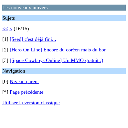
Les nouveaux univers
Sujets
<<
<
(16/16)
[1]
[Seed] c'est déjà fini...
[2]
[Hero On Line] Encore du coréen mais du bon
[3]
[Space Cowboys Online] Un MMO gratuit :)
Navigation
[0]
Niveau parent
[*]
Page précédente
Utiliser la version classique