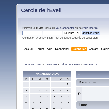
Cercle de l'Eveil
Bienvenue,
Invité
. Merci de
vous connecter
ou de
vous inscrire
.
Connexion avec identifiant, mot de passe et durée de la session
Accueil
Forum
Aide
Rechercher
Calendrier
Contact
Galler
Cercle de l'Eveil
»
Calendrier
»
Décembre 2025
»
Semaine 49
«
Novembre 2025
D
L
M
M
J
V
S
Dimanche
1
2
3
4
5
6
7
8
0
9
10
11
12
13
14
15
16
17
18
19
20
21
22
Lundi
23
24
25
26
27
28
29