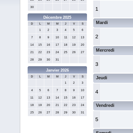
30
1
Décembre 2025
Mardi
D
L
M
M
J
V
S
1
2
3
4
5
6
2
7
8
9
10
11
12
13
14
15
16
17
18
19
20
Mercredi
21
22
23
24
25
26
27
28
29
30
31
3
Janvier 2026
D
L
M
M
J
V
S
Jeudi
1
2
3
4
5
6
7
8
9
10
4
11
12
13
14
15
16
17
Vendredi
18
19
20
21
22
23
24
25
26
27
28
29
30
31
5
Samedi