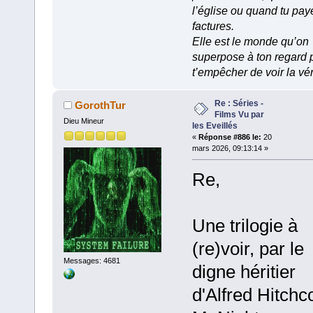
l’église ou quand tu pay
factures.
Elle est le monde qu’on
superpose à ton regard 
t’empêcher de voir la vér
Re : Séries -
GorothTur
Films Vu par
Dieu Mineur
les Eveillés
«
Réponse #886 le:
20
mars 2026, 09:13:14 »
Re,
Une trilogie à
(re)voir, par le
Messages: 4681
digne héritier
d'Alfred Hitchc