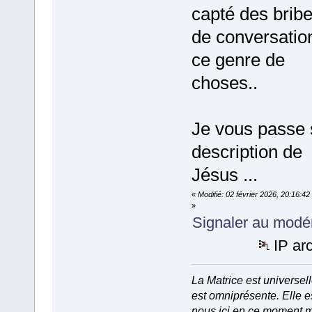
capté des brib
de conversatio
ce genre de
choses..
Je vous passe 
description de
Jésus ...
«
Modifié: 02 février 2026, 20:16:4
»
Signaler au modé
IP ar
La Matrice est universell
est omniprésente. Elle e
nous ici en ce moment 