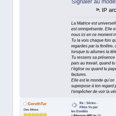
Signaler au modé
IP ar
La Matrice est universell
est omniprésente. Elle e
nous ici en ce moment 
Tu la vois chaque fois q
regardes par la fenêtre, 
lorsque tu allumes la tél
Tu ressens sa présence
pars au travail, quand tu
l’église ou quand tu pay
factures.
Elle est le monde qu’on
superpose à ton regard 
t’empêcher de voir la vér
Re : Séries -
GorothTur
Films Vu par
Dieu Mineur
les Eveillés
«
Réponse #881 le:
02