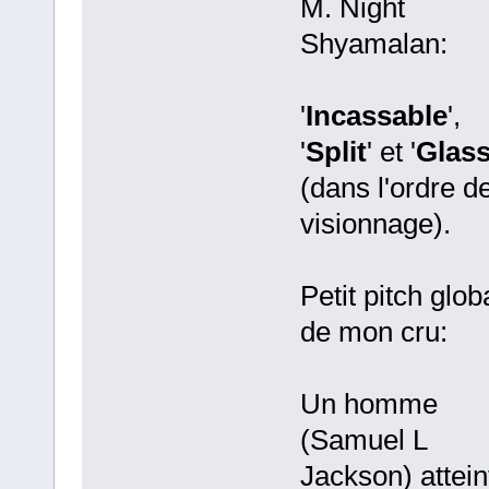
M. Night
Shyamalan:
'
Incassable
',
'
Split
' et '
Glas
(dans l'ordre d
visionnage).
Petit pitch glob
de mon cru:
Un homme
(Samuel L
Jackson) attein