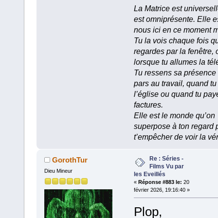
La Matrice est universell
est omniprésente. Elle e
nous ici en ce moment 
Tu la vois chaque fois q
regardes par la fenêtre, 
lorsque tu allumes la tél
Tu ressens sa présence
pars au travail, quand tu
l’église ou quand tu pay
factures.
Elle est le monde qu’on
superpose à ton regard 
t’empêcher de voir la vér
Re : Séries -
GorothTur
Films Vu par
Dieu Mineur
les Eveillés
«
Réponse #883 le:
20
février 2026, 19:16:40 »
Plop,