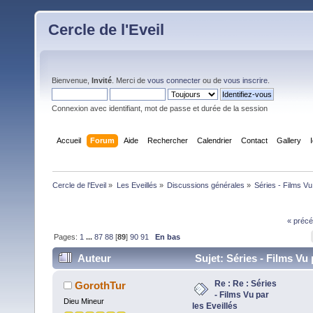
Cercle de l'Eveil
Bienvenue,
Invité
. Merci de
vous connecter
ou de
vous inscrire
.
Connexion avec identifiant, mot de passe et durée de la session
Accueil
Forum
Aide
Rechercher
Calendrier
Contact
Gallery
Cercle de l'Eveil
»
Les Eveillés
»
Discussions générales
»
Séries - Films Vu
« précé
Pages:
1
...
87
88
[
89
]
90
91
En bas
Auteur
Sujet: Séries - Films Vu 
Eveillés (Lu 1651096 fois)
Re : Re : Séries
GorothTur
- Films Vu par
Dieu Mineur
les Eveillés