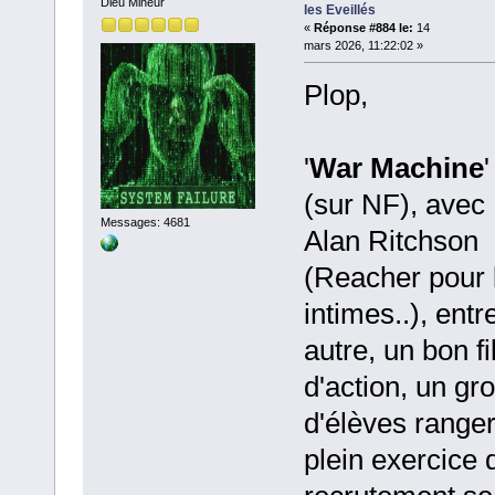
Dieu Mineur
les Eveillés
«
Réponse #884 le:
14
mars 2026, 11:22:02 »
Plop,
'
War Machine
'
(sur NF), avec
Messages: 4681
Alan Ritchson
(Reacher pour 
intimes..), entr
autre, un bon f
d'action, un gr
d'élèves range
plein exercice 