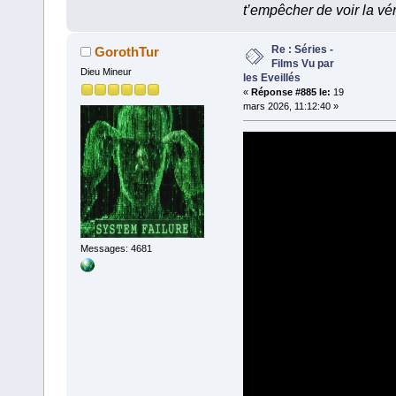
t’empêcher de voir la vér
Re : Séries -
GorothTur
Films Vu par
Dieu Mineur
les Eveillés
«
Réponse #885 le:
19
mars 2026, 11:12:40 »
Messages: 4681