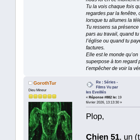
Tu la vois chaque fois q
regardes par la fenêtre, 
lorsque tu allumes la tél
Tu ressens sa présence
pars au travail, quand tu
l’église ou quand tu pay
factures.
Elle est le monde qu’on
superpose à ton regard 
t’empêcher de voir la vér
Re : Séries -
GorothTur
Films Vu par
Dieu Mineur
les Eveillés
«
Réponse #882 le:
19
février 2026, 13:13:30 »
Plop,
Chien 51
, un (