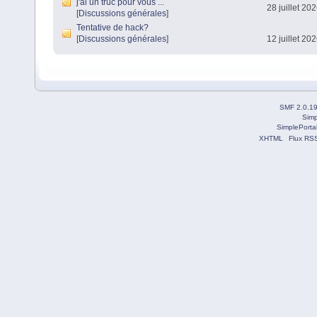
j'ai un truc pour vous ...
28 juillet 20
[
Discussions générales
]
Tentative de hack?
[
Discussions générales
]
12 juillet 20
SMF 2.0.1
Simp
SimplePorta
XHTML
Flux RS