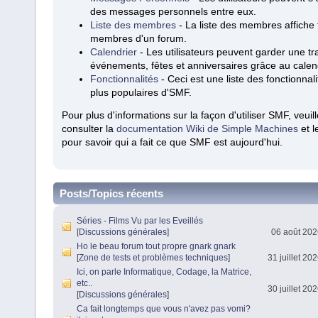
des messages personnels entre eux.
Liste des membres
- La liste des membres affiche 
membres d'un forum.
Calendrier
- Les utilisateurs peuvent garder une t
événements, fêtes et anniversaires grâce au calend
Fonctionnalités
- Ceci est une liste des fonctionnali
plus populaires d'SMF.
Pour plus d'informations sur la façon d'utiliser SMF, veuil
consulter la
documentation Wiki de Simple Machines
et 
pour savoir qui a fait ce que SMF est aujourd'hui.
Posts/Topics récents
Séries - Films Vu par les Eveillés
[
Discussions générales
]
06 août 202
Ho le beau forum tout propre gnark gnark
[
Zone de tests et problèmes techniques
]
31 juillet 20
Ici, on parle Informatique, Codage, la Matrice,
etc..
30 juillet 20
[
Discussions générales
]
Ca fait longtemps que vous n'avez pas vomi?