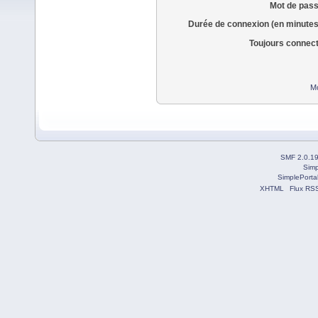
Mot de pass
Durée de connexion (en minutes
Toujours connec
Mo
SMF 2.0.1
Simp
SimplePorta
XHTML
Flux RS