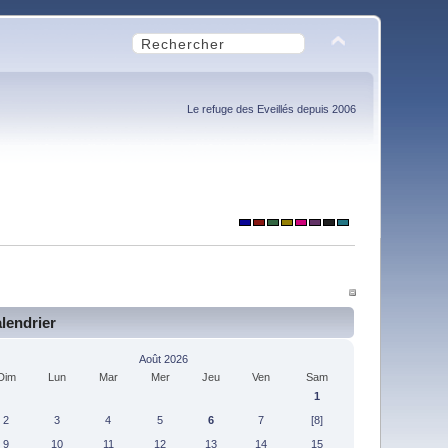
Le refuge des Eveillés depuis 2006
lendrier
Août 2026
Dim
Lun
Mar
Mer
Jeu
Ven
Sam
1
2
3
4
5
6
7
[8]
9
10
11
12
13
14
15