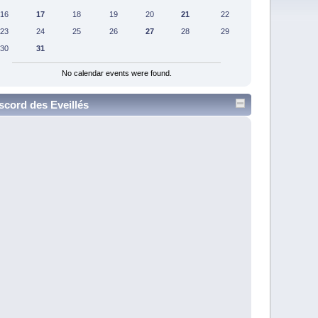
16
17
18
19
20
21
22
23
24
25
26
27
28
29
30
31
No calendar events were found.
scord des Eveillés