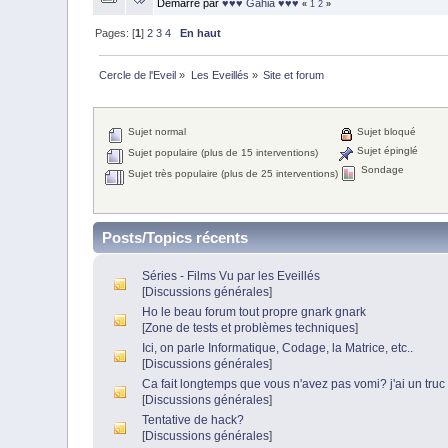
Démarré par
♥♥♥ Gahia ♥♥♥
«
1
2
»
Pages: [
1
]
2
3
4
En haut
Cercle de l'Eveil
»
Les Eveillés
»
Site et forum
Sujet normal
Sujet bloqué
Sujet épinglé
Sujet populaire (plus de 15 interventions)
Sondage
Sujet très populaire (plus de 25 interventions)
Posts/Topics récents
Séries - Films Vu par les Eveillés
[
Discussions générales
]
Ho le beau forum tout propre gnark gnark
[
Zone de tests et problèmes techniques
]
Ici, on parle Informatique, Codage, la Matrice, etc..
[
Discussions générales
]
Ca fait longtemps que vous n'avez pas vomi? j'ai un truc 
[
Discussions générales
]
Tentative de hack?
[
Discussions générales
]