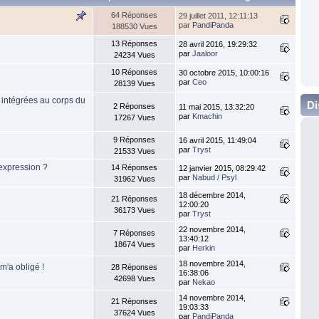
64 Réponses
29 juillet 2011, 12:11:13
par
PandiPanda
188530 Vues
13 Réponses
28 avril 2016, 19:29:32
par
Jaaloor
24234 Vues
10 Réponses
30 octobre 2015, 10:00:16
par
Ceo
28139 Vues
 intégrées au corps du
Di
2 Réponses
11 mai 2015, 13:32:20
par
Kmachin
17267 Vues
9 Réponses
16 avril 2015, 11:49:04
par
Tryst
21533 Vues
'expression ?
14 Réponses
12 janvier 2015, 08:29:42
par
Nabud / Psyl
31962 Vues
18 décembre 2014,
21 Réponses
12:00:20
36173 Vues
par
Tryst
22 novembre 2014,
7 Réponses
13:40:12
18674 Vues
par
Herkin
18 novembre 2014,
m'a obligé !
28 Réponses
16:38:06
42698 Vues
par
Nekao
14 novembre 2014,
21 Réponses
19:03:33
37624 Vues
par
PandiPanda