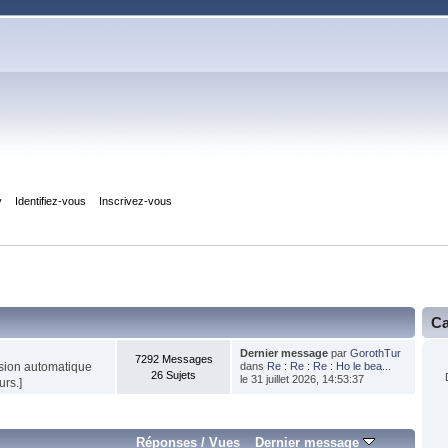
y
Identifiez-vous
Inscrivez-vous
Ca
Dernier message
par
GorothTur
7292 Messages
ession automatique
dans
Re : Re : Re : Ho le bea...
26 Sujets
le 31 juillet 2026, 14:53:37
rs.]
Réponses
/
Vues
Dernier message