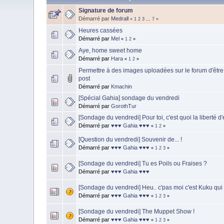
Signature de forum
Démarré par
Medrall
«
1
2
3
...
7
»
Heures cassées
Démarré par
Mel
«
1
2
»
Aye, home sweet home
Démarré par
Hara
«
1
2
»
Permettre à des images uploadées sur le forum d'être
post
Démarré par
Kmachin
[Spécial Gahia] sondage du vendredi
Démarré par
GorothTur
[Sondage du vendredi] Pour toi, c'est quoi la liberté d
Démarré par
♥♥♥ Gahia ♥♥♥
«
1
2
»
[Question du vendredi] Souvenir de... !
Démarré par
♥♥♥ Gahia ♥♥♥
«
1
2
3
»
[Sondage du vendredi] Tu es Poils ou Fraises ?
Démarré par
♥♥♥ Gahia ♥♥♥
[Sondage du vendredi] Heu.. c'pas moi c'est Kuku qui 
Démarré par
♥♥♥ Gahia ♥♥♥
«
1
2
3
»
[Sondage du vendredi] The Muppet Show !
Démarré par
♥♥♥ Gahia ♥♥♥
«
1
2
3
»