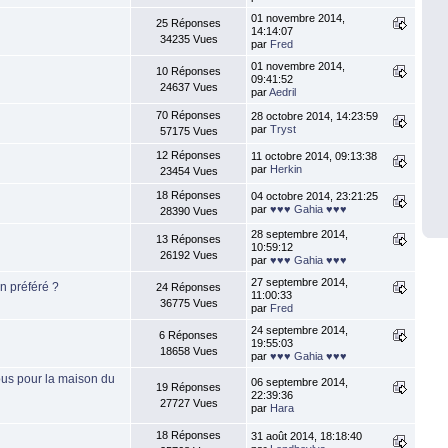
01 novembre 2014,
25 Réponses
14:14:07
34235 Vues
par
Fred
01 novembre 2014,
10 Réponses
09:41:52
24637 Vues
par
Aedril
70 Réponses
28 octobre 2014, 14:23:59
par
Tryst
57175 Vues
12 Réponses
11 octobre 2014, 09:13:38
par
Herkin
23454 Vues
18 Réponses
04 octobre 2014, 23:21:25
par
♥♥♥ Gahia ♥♥♥
28390 Vues
28 septembre 2014,
13 Réponses
10:59:12
26192 Vues
par
♥♥♥ Gahia ♥♥♥
27 septembre 2014,
n préféré ?
24 Réponses
11:00:33
36775 Vues
par
Fred
24 septembre 2014,
6 Réponses
19:55:03
18658 Vues
par
♥♥♥ Gahia ♥♥♥
us pour la maison du
06 septembre 2014,
19 Réponses
22:39:36
27727 Vues
par
Hara
18 Réponses
31 août 2014, 18:18:40