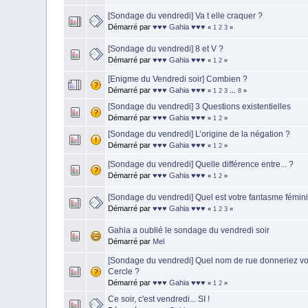
[Sondage du vendredi] Va t elle craquer ?
Démarré par
♥♥♥ Gahia ♥♥♥
«
1
2
3
»
[Sondage du vendredi] 8 et V ?
Démarré par
♥♥♥ Gahia ♥♥♥
«
1
2
»
[Enigme du Vendredi soir] Combien ?
Démarré par
♥♥♥ Gahia ♥♥♥
«
1
2
3
...
8
»
[Sondage du vendredi] 3 Questions existentielles
Démarré par
♥♥♥ Gahia ♥♥♥
«
1
2
»
[Sondage du vendredi] L’origine de la négation ?
Démarré par
♥♥♥ Gahia ♥♥♥
«
1
2
»
[Sondage du vendredi] Quelle différence entre... ?
Démarré par
♥♥♥ Gahia ♥♥♥
«
1
2
»
[Sondage du vendredi] Quel est votre fantasme fémini
Démarré par
♥♥♥ Gahia ♥♥♥
«
1
2
3
»
Gahia a oublié le sondage du vendredi soir
Démarré par
Mel
[Sondage du vendredi] Quel nom de rue donneriez vo
Cercle ?
Démarré par
♥♥♥ Gahia ♥♥♥
«
1
2
»
Ce soir, c'est vendredi... SI !