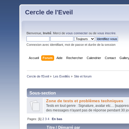
Cercle de l'Eveil
Bienvenue,
Invité
. Merci de
vous connecter
ou de
vous inscrire
.
Connexion avec identifiant, mot de passe et durée de la session
Accueil
Forum
Aide
Rechercher
Calendrier
Contact
Galler
Cercle de l'Eveil
»
Les Eveillés
»
Site et forum
Sous-section
Zone de tests et problèmes techniques
Tests en tout genre : Signature, avatar etc.... [suppr
des messages n'ayant pas de réponse pendant 30 jou
Pages: [
1
]
2
3
4
En bas
Titre
/
Démarré par