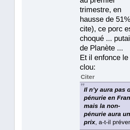
trimestre, en
hausse de 51%
cite), ce porc e
choqué ... puta
de Planète ...
Et il enfonce le
clou:
Citer
Il n’y aura pas 
pénurie en Fran
mais la non-
pénurie aura u
prix
, a-t-il préve