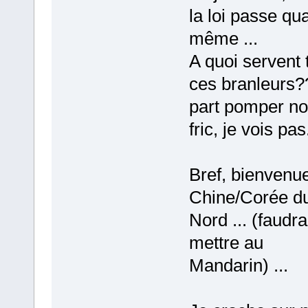
la loi passe qu
même ...
A quoi servent 
ces branleurs?
part pomper no
fric, je vois pas.
Bref, bienvenu
Chine/Corée d
Nord ... (faudr
mettre au
Mandarin) ...