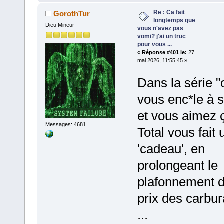
Re : Ca fait
GorothTur
longtemps que
Dieu Mineur
vous n'avez pas
vomi? j'ai un truc
pour vous ...
«
Réponse #401 le:
27
mai 2026, 11:55:45 »
Dans la série "
vous enc*le à 
et vous aimez 
Messages: 4681
Total vous fait 
'cadeau', en
prolongeant le
plafonnement 
prix des carbur
...