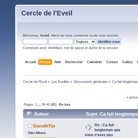
Cercle de l'Eveil
Bienvenue,
Invité
. Merci de
vous connecter
ou de
vous inscrire
.
Connexion avec identifiant, mot de passe et durée de la session
Accueil
Forum
Aide
Rechercher
Calendrier
Contact
Gallery
Cercle de l'Eveil
»
Les Eveillés
»
Discussions générales
»
Ca fait longtemps
« précé
Pages:
1
...
39
40
[
41
]
En bas
Auteur
Sujet: Ca fait longtemps
vous n'avez pas vomi? j'ai un truc pour vous ... (Lu
Re : Ca fait
GorothTur
longtemps que
fois)
Dieu Mineur
vous n'avez pas