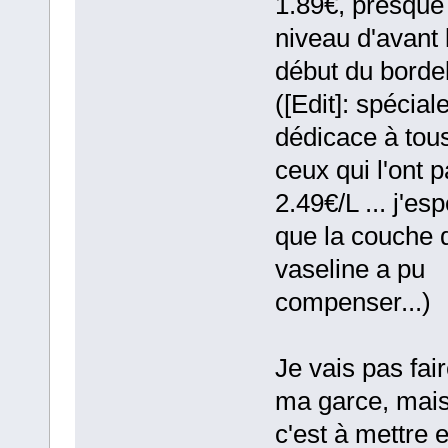
1.89€, presque
niveau d'avant 
début du bordel
([Edit]: spécial
dédicace à tou
ceux qui l'ont 
2.49€/L ... j'es
que la couche 
vaseline a pu
compenser...)
Je vais pas fai
ma garce, mai
c'est à mettre e