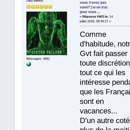
Dieu Mineur
vous n'avez pas
vomi? j'ai un truc
pour vous ...
«
Réponse #403 le:
14
juillet 2026, 08:49:27 »
Comme
d'habitude, not
Gvt fait passer
Messages: 4681
toute discrétion
tout ce qui les
intéresse pend
que les França
sont en
vacances...
D'un autre coté