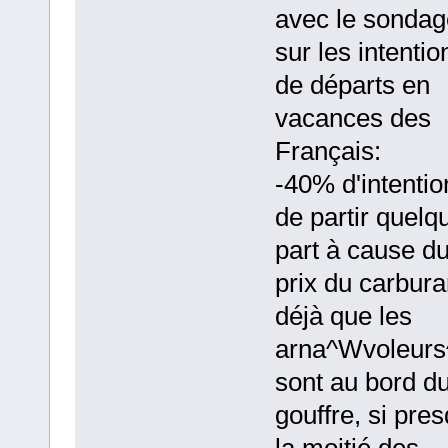
avec le sondag
sur les intentio
de départs en
vacances des
Français:
-40% d'intentio
de partir quelq
part à cause d
prix du carbura
déjà que les
arna^Wvoleur
sont au bord d
gouffre, si pre
la moitié des