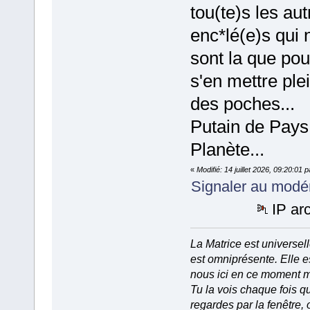
tou(te)s les aut
enc*lé(e)s qui 
sont la que pou
s'en mettre ple
des poches...
Putain de Pays
Planète...
«
Modifié: 14 juillet 2026, 09:20:01 
Signaler au modé
IP ar
La Matrice est universell
est omniprésente. Elle e
nous ici en ce moment 
Tu la vois chaque fois q
regardes par la fenêtre, 