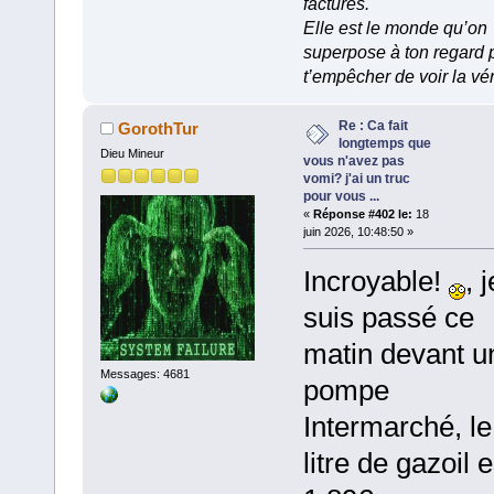
factures.
Elle est le monde qu’on
superpose à ton regard 
t’empêcher de voir la vér
Re : Ca fait
GorothTur
longtemps que
Dieu Mineur
vous n'avez pas
vomi? j'ai un truc
pour vous ...
«
Réponse #402 le:
18
juin 2026, 10:48:50 »
Incroyable!
, j
suis passé ce
matin devant u
Messages: 4681
pompe
Intermarché, le
litre de gazoil e