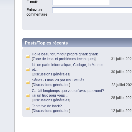
E-mail
:
Entrez un
commentaire
:
Posts/Topics récents
Ho le beau forum tout propre gnark gnark
[
Zone de tests et problèmes techniques
]
31 juillet 20
Ici, on parle Informatique, Codage, la Matrice,
etc..
30 juillet 20
[
Discussions générales
]
Séries - Films Vu par les Eveillés
[
Discussions générales
]
28 juillet 20
Ca fait longtemps que vous n'avez pas vomi?
j'ai un truc pour vous ...
28 juillet 20
[
Discussions générales
]
Tentative de hack?
[
Discussions générales
]
12 juillet 20