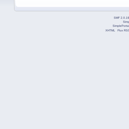
SMF 2.0.1
Simp
SimplePorta
XHTML
Flux RS