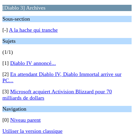
[Diablo 3] Archives
Sous-section
[-]
A la hache qui tranche
Sujets
(1/1)
[1]
Diablo IV annoncé...
[2]
En attendant Diablo IV, Diablo Immortal arrive sur
PC...
[3]
Microsoft acquiert Activision Blizzard pour 70
milliards de dollars
Navigation
[0]
Niveau parent
Utiliser la version classique