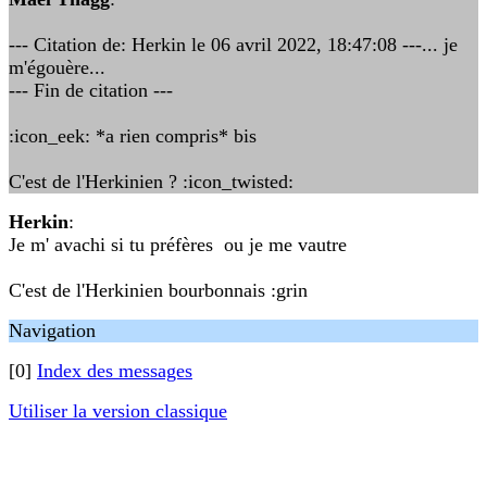
--- Citation de: Herkin le 06 avril 2022, 18:47:08 ---... je
m'égouère...
--- Fin de citation ---
:icon_eek: *a rien compris* bis
C'est de l'Herkinien ? :icon_twisted:
Herkin
:
Je m' avachi si tu préfères ou je me vautre
C'est de l'Herkinien bourbonnais :grin
Navigation
[0]
Index des messages
Utiliser la version classique