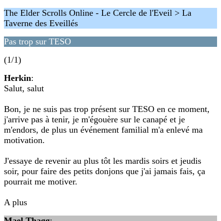
The Elder Scrolls Online - Le Cercle de l'Eveil > La
Taverne des Eveillés
Pas trop sur TESO
(1/1)
Herkin
:
Salut, salut
Bon, je ne suis pas trop présent sur TESO en ce moment,
j'arrive pas à tenir, je m'égouère sur le canapé et je
m'endors, de plus un événement familial m'a enlevé ma
motivation.
J'essaye de revenir au plus tôt les mardis soirs et jeudis
soir, pour faire des petits donjons que j'ai jamais fais, ça
pourrait me motiver.
A plus
Mael Thagg
: