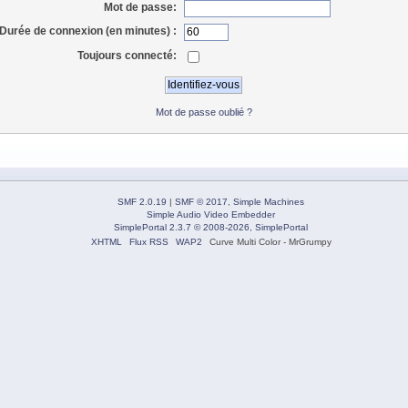
Mot de passe:
Durée de connexion (en minutes) :
Toujours connecté:
Mot de passe oublié ?
SMF 2.0.19
|
SMF © 2017
,
Simple Machines
Simple Audio Video Embedder
SimplePortal 2.3.7 © 2008-2026, SimplePortal
XHTML
Flux RSS
WAP2
Curve Multi Color - MrGrumpy