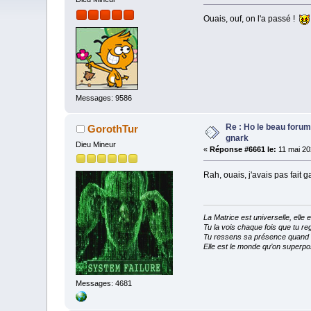
Ouais, ouf, on l'a passé !
Messages: 9586
Re : Ho le beau forum
GorothTur
gnark
Dieu Mineur
«
Réponse #6661 le:
11 mai 20
Rah, ouais, j'avais pas fait 
La Matrice est universelle, ell
Tu la vois chaque fois que tu reg
Tu ressens sa présence quand tu
Elle est le monde qu’on superpos
Messages: 4681