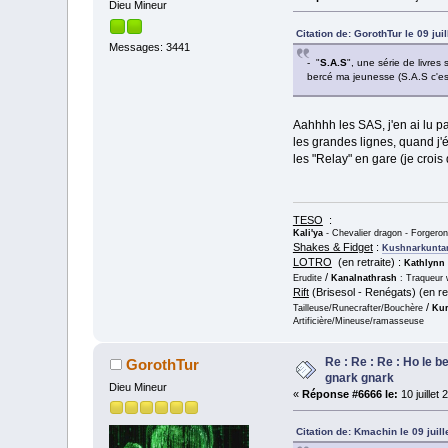
Dieu Mineur
Citation de: GorothTur le 09 jui
Messages: 3441
- "
S.A.S
", une série de livres
bercé ma jeunesse (S.A.S c'est
Aahhhh les SAS, j'en ai lu pa
les grandes lignes, quand j'é
les "Relay" en gare (je croi
TESO
:
Kali'ya
- Chevalier dragon - Forgero
Shakes & Fidget
:
Kushnarkunta
LOTRO
(en retraite) :
Kathlynn
/
Erudite
Kanalnathrash
: Traqueur 
Rift
(Brisesol - Renégats) (en ret
/
Tailleuse/Runecrafter/Bouchère
Kur
Artificière/Mineuse/ramasseuse
Re : Re : Re : Ho le 
GorothTur
gnark gnark
Dieu Mineur
«
Réponse #6666 le:
10 juillet
Citation de: Kmachin le 09 juil