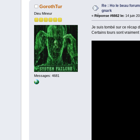
Re : Ho le beau forum
GorothTur
gnark
Dieu Mineur
«
Réponse #6662 le:
14 juin 20
Je suis tombé sur ce récap 
Certains tours sont vraiment 
Messages: 4681