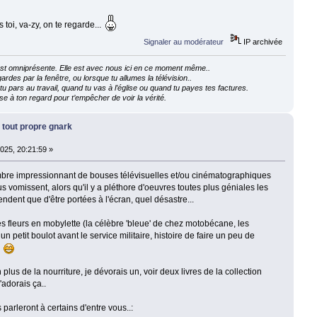
toi, va-zy, on te regarde...
Signaler au modérateur
IP archivée
e est omniprésente. Elle est avec nous ici en ce moment même..
ardes par la fenêtre, ou lorsque tu allumes la télévision..
 pars au travail, quand tu vas à l’église ou quand tu payes tes factures.
e à ton regard pour t’empêcher de voir la vérité.
 tout propre gnark
 2025, 20:21:59 »
ombre impressionnant de bouses télévisuelles et/ou cinématographiques
s vomissent, alors qu'il y a pléthore d'oeuvres toutes plus géniales les
endent que d'être portées à l'écran, quel désastre...
 des fleurs en mobylette (la célèbre 'bleue' de chez motobécane, les
, un petit boulot avant le service militaire, histoire de faire un peu de
e
lus de la nourriture, je dévorais un, voir deux livres de la collection
'adorais ça..
parleront à certains d'entre vous..: