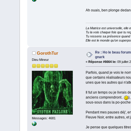
Ah ouais, ben plonge dedans 
La Matrice est universelle, ell
Tu la vois chaque fois que tu reg
Tu ressens sa présence quand tu
Elle est le monde qu’on superpos
Re : Ho le beau forum
GorothTur
gnark
Dieu Mineur
«
Réponse #6664 le:
09 juillet
Parfois, quand je vois le n
que certains réalisateurs nou
unes que les autres qui n'att
Il fut un temps ou je livrais
anciens comprendront..
)
sous-sous dans la po-poch
Pendant mes pauses déj', en p
Fleuve Noir, entre autres, et j
Messages: 4681
Je pense que quelques titres 