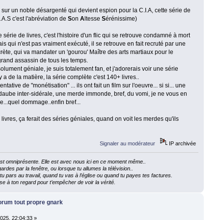
s sur un noble désargenté qui devient espion pour la C.I.A, cette série de
A.S c'est l'abréviation de
S
on
A
ltesse
S
érénissime)
te série de livres, c'est l'histoire d'un flic qui se retrouve condamné à mort
s qui n'est pas vraiment exécuté, il se retrouve en fait recruté par une
rète, qui va mandater un 'gourou' Maître des arts martiaux pour le
s grand assassin de tous les temps.
olument géniale, je suis totalement fan, et j'adorerais voir une série
 a de la matière, la série complète c'est 140+ livres..
tentative de "monétisation" ... ils ont fait un film sur l'oeuvre... si si... une
daube inter-sidérale, une merde immonde, bref, du vomi, je ne vous en
le...quel dommage..enfin bref...
ivres, ça ferait des séries géniales, quand on voit les merdes qu'ils
Signaler au modérateur
IP archivée
e est omniprésente. Elle est avec nous ici en ce moment même..
ardes par la fenêtre, ou lorsque tu allumes la télévision..
 pars au travail, quand tu vas à l’église ou quand tu payes tes factures.
e à ton regard pour t’empêcher de voir la vérité.
forum tout propre gnark
 2025, 22:04:33 »