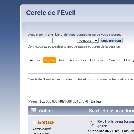
Cercle de l'Eveil
Bienvenue,
Invité
. Merci de
vous connecter
ou de
vous inscrire
.
Connexion avec identifiant, mot de passe et durée de la session
Accueil
Forum
Aide
Rechercher
Calendrier
Contact
Galler
Cercle de l'Eveil
»
Les Eveillés
»
Site et forum
»
Zone de tests et probl
Pages:
1
...
665
666
[
667
]
668
669
...
676
En bas
Auteur
Sujet: Ho le beau for
Re : Ho le beau forum
Gortack
gnark
Admin adoré !!
«
Réponse #6660 le:
11 mai 20
Dieu Mineur