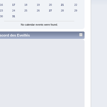
16
17
18
19
20
21
22
23
24
25
26
27
28
29
30
31
No calendar events were found.
scord des Eveillés