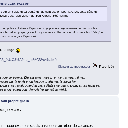
juillet 2025, 20:21:59
res sur un noble désargenté qui devient espion pour la C.I.A, cette série de
S.A.S c'est l'abréviation de
S
on
A
ltesse
S
érénissime)
mal, je les achetais à l'époque où je prenais régulièrement le train sur les
en internat en prépa, y avait toujours une collection de SAS dans les "Relay" en
it pas comme ça à l'époque).
alko Linge
ki/SAS_(s%C3%A9rie_litt%C3%A9raire)
Signaler au modérateur
IP archivée
e est omniprésente. Elle est avec nous ici en ce moment même..
ardes par la fenêtre, ou lorsque tu allumes la télévision..
 pars au travail, quand tu vas à l’église ou quand tu payes tes factures.
e à ton regard pour t’empêcher de voir la vérité.
 tout propre gnark
 2025, 14:25:00 »
 truc pour éviter les soucis gastriques au retour de vacances...