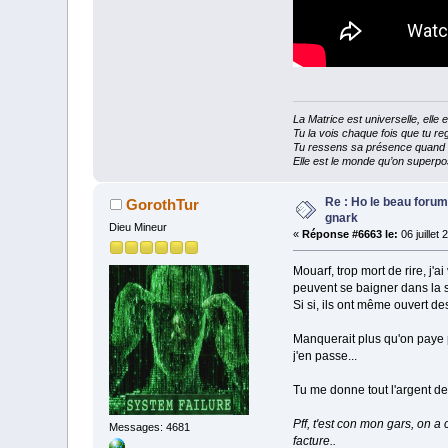
La Matrice est universelle, ell
Tu la vois chaque fois que tu reg
Tu ressens sa présence quand tu
Elle est le monde qu’on superpos
Re : Ho le beau forum
GorothTur
gnark
Dieu Mineur
«
Réponse #6663 le:
06 juillet
Mouarf, trop mort de rire, j'a
peuvent se baigner dans la s
Si si, ils ont même ouvert de
Manquerait plus qu'on paye 
j'en passe...
Tu me donne tout l'argent de 
Pff, t'est con mon gars, on a c
Messages: 4681
facture..