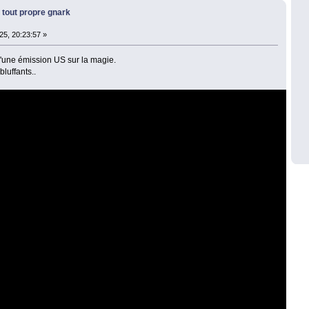
 tout propre gnark
25, 20:23:57 »
d'une émission US sur la magie.
bluffants..