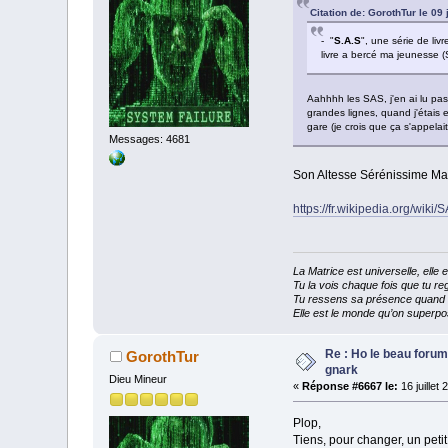
Citation de: GorothTur le 09 
- "
S.A.S
", une série de liv
livre a bercé ma jeunesse (
Aahhhh les SAS, j'en ai lu pas 
grandes lignes, quand j'étais 
gare (je crois que ça s'appela
Messages: 4681
Son Altesse Sérénissime M
https://fr.wikipedia.org/wi
La Matrice est universelle, ell
Tu la vois chaque fois que tu reg
Tu ressens sa présence quand tu
Elle est le monde qu’on superpos
Re : Ho le beau forum
GorothTur
gnark
Dieu Mineur
«
Réponse #6667 le:
16 juillet
Plop,
Tiens, pour changer, un petit