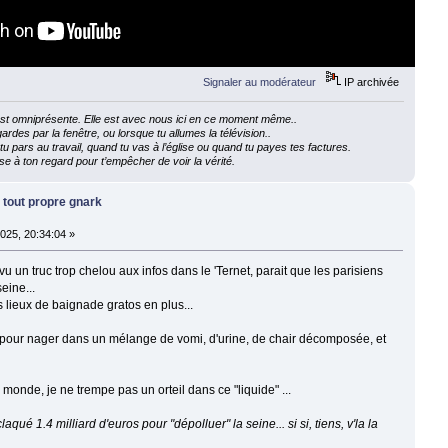
Signaler au modérateur
IP archivée
e est omniprésente. Elle est avec nous ici en ce moment même..
ardes par la fenêtre, ou lorsque tu allumes la télévision..
 pars au travail, quand tu vas à l’église ou quand tu payes tes factures.
e à ton regard pour t’empêcher de voir la vérité.
 tout propre gnark
 2025, 20:34:04 »
i vu un truc trop chelou aux infos dans le 'Ternet, parait que les parisiens
eine...
s lieux de baignade gratos en plus...
pour nager dans un mélange de vomi, d'urine, de chair décomposée, et
monde, je ne trempe pas un orteil dans ce "liquide" ...
laqué 1.4 milliard d'euros pour "dépolluer" la seine... si si, tiens, v'la la