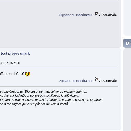
Signaler au modérateur
IP archivée
Di
 tout propre gnark
25, 14:45:46 »
gaffe, merci Chef
Signaler au modérateur
IP archivée
e est omniprésente. Elle est avec nous ici en ce moment même..
ardes par la fenêtre, ou lorsque tu allumes la télévision..
 pars au travail, quand tu vas à l’église ou quand tu payes tes factures.
e à ton regard pour t’empêcher de voir la vérité.