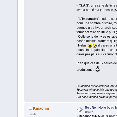
- "
S.A.S
", une série de livre
livre a bercé ma jeunesse (S.
- "
L'Implacable
", j'adore cet
pour une sombre histoire, mai
agence ultra-hyper-archi sec
former et faire de lui le plu
Cette série de livres est abs
basée dessus, d'autant qu'il y
Hélas
, il y a eu une 
bouse inter-galactique, une 
dirais pas plus sur ce furonc
Rien que ces deux séries de l
produisent...
La Matrice est universelle, ell
Tu la vois chaque fois que tu reg
Tu ressens sa présence quand tu
Elle est le monde qu’on superpos
Re : Re : Ho le beau 
Kmachin
gnark
Eveillé
«
Réponse #6665 le:
09 juillet