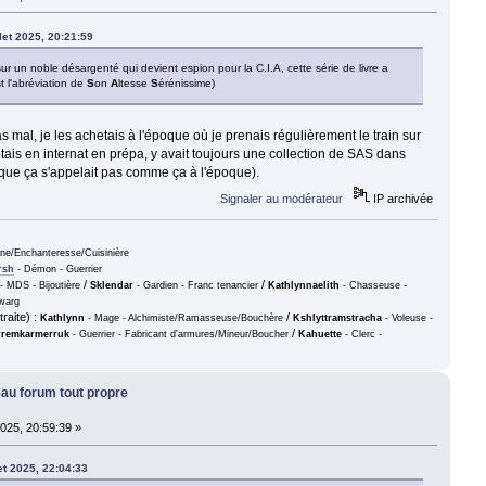
llet 2025, 20:21:59
 sur un noble désargenté qui devient espion pour la C.I.A, cette série de livre a
 l'abréviation de
S
on
A
ltesse
S
érénissime)
s mal, je les achetais à l'époque où je prenais régulièrement le train sur
tais en internat en prépa, y avait toujours une collection de SAS dans
s que ça s'appelait pas comme ça à l'époque).
Signaler au modérateur
IP archivée
nne/Enchanteresse/Cuisinière
rsh
- Démon - Guerrier
/
/
- MDS - Bijoutière
Sklendar
- Gardien - Franc tenancier
Kathlynnaelith
- Chasseuse -
warg
raite) :
/
Kathlynn
- Mage - Alchimiste/Ramasseuse/Bouchère
Kshlyttramstracha
- Voleuse -
/
remkarmerruk
- Guerrier - Fabricant d'armures/Mineur/Boucher
Kahuette
- Clerc -
beau forum tout propre
 2025, 20:59:39 »
let 2025, 22:04:33