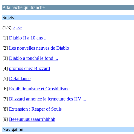
A la hache qui tranche
Sujets
(1/3)
>
>>
[1]
Diablo II a 10 ans ...
[2]
Les nouvelles neuves de Diablo
[3]
Diablo a touché le fond ...
[4]
promos chez Blizzard
[5]
Defaillance
[6]
Exhibitionnisme et Grosbillisme
[7]
Blizzard annonce la fermeture des HV ...
[8]
Extension : Reaper of Souls
[9]
Beeeuuuuuaaaarrrhhhhh
Navigation