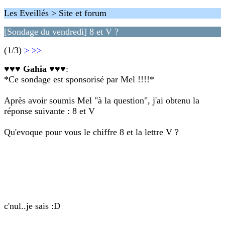
Les Eveillés > Site et forum
[Sondage du vendredi] 8 et V ?
(1/3)
>
>>
♥♥♥ Gahia ♥♥♥
:
*Ce sondage est sponsorisé par Mel !!!!*
Après avoir soumis Mel "à la question", j'ai obtenu la
réponse suivante : 8 et V
Qu'evoque pour vous le chiffre 8 et la lettre V ?
c'nul..je sais :D