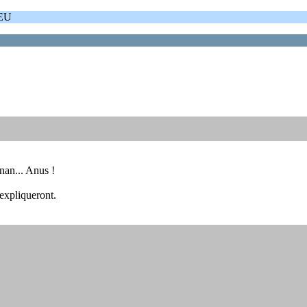
 EU
 nan... Anus !
'expliqueront.