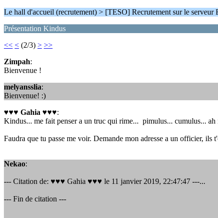
Le hall d'accueil (recrutement) > [TESO] Recrutement sur le serveur
Présentation Kindus
<<
<
(2/3)
>
>>
Zimpah
:
Bienvenue !
melyansslia
:
Bienvenue! :)
♥♥♥ Gahia ♥♥♥
:
Kindus... me fait penser a un truc qui rime... pimulus... cumulus... ah
Faudra que tu passe me voir. Demande mon adresse a un officier, ils t
Nekao
:
--- Citation de: ♥♥♥ Gahia ♥♥♥ le 11 janvier 2019, 22:47:47 ---...
--- Fin de citation ---