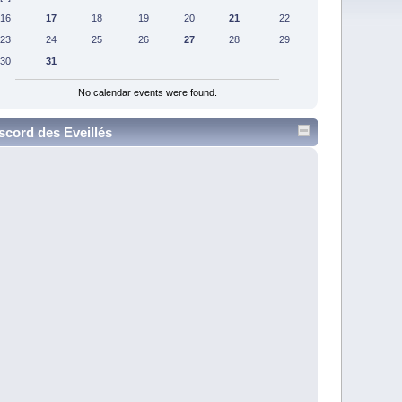
16
17
18
19
20
21
22
23
24
25
26
27
28
29
30
31
No calendar events were found.
scord des Eveillés