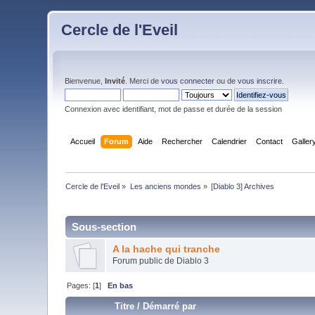
Cercle de l'Eveil
Bienvenue,
Invité
. Merci de
vous connecter
ou de
vous inscrire
.
Connexion avec identifiant, mot de passe et durée de la session
Accueil
Forum
Aide
Rechercher
Calendrier
Contact
Galler
Cercle de l'Eveil
»
Les anciens mondes
»
[Diablo 3] Archives
Sous-section
A la hache qui tranche
Forum public de Diablo 3
Pages: [
1
]
En bas
Titre
/
Démarré par