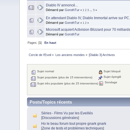
Diablo IV annoncé...
Démarré par
GorothTur
«
1
2
3
...
5
»
En attendant Diablo IV, Diablo Immortal arrive sur PC.
Démarré par
GorothTur
«
1
2
»
Microsoft acquiert Activision Blizzard pour 70 milliard
Démarré par
GorothTur
Pages: [
1
]
En haut
Cercle de l'Eveil
»
Les anciens mondes
»
[Diablo 3] Archives
Sujet normal
Sujet bloqué
Sujet épinglé
Sujet populaire (plus de 15 interventions)
Sondage
Sujet très populaire (plus de 25 interventions)
Posts/Topics récents
Séries - Films Vu par les Eveillés
[
Discussions générales
]
Ho le beau forum tout propre gnark gnark
[
Zone de tests et problèmes techniques
]