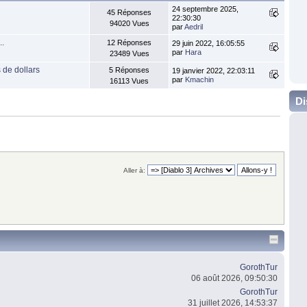
24 septembre 2025,
45 Réponses
22:30:30
94020 Vues
par
Aedril
..
12 Réponses
29 juin 2022, 16:05:55
par
Hara
23489 Vues
s de dollars
5 Réponses
19 janvier 2022, 22:03:11
par
Kmachin
16113 Vues
Di
Aller à:
GorothTur
06 août 2026, 09:50:30
GorothTur
31 juillet 2026, 14:53:37