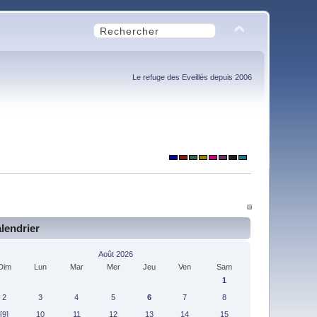
Le refuge des Eveillés depuis 2006
lendrier
Août 2026
Dim
Lun
Mar
Mer
Jeu
Ven
Sam
1
2
3
4
5
6
7
8
[9]
10
11
12
13
14
15