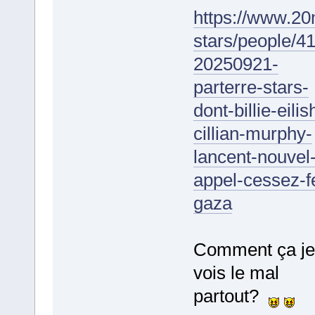
https://www.20m
stars/people/4
20250921-
parterre-stars-
dont-billie-eilis
cillian-murphy-
lancent-nouvel
appel-cessez-f
gaza
Comment ça je
vois le mal
partout?