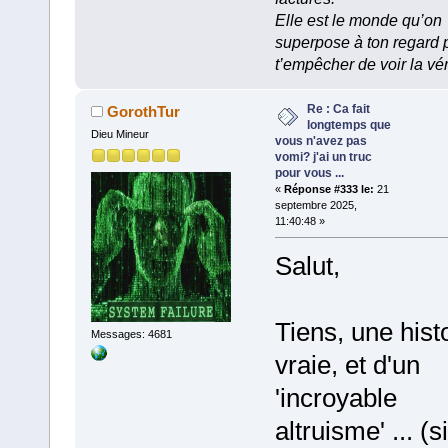
Elle est le monde qu’on
superpose à ton regard 
t’empêcher de voir la vér
Re : Ca fait
GorothTur
longtemps que
Dieu Mineur
vous n'avez pas
vomi? j'ai un truc
pour vous ...
«
Réponse #333 le:
21
septembre 2025,
11:40:48 »
Salut,
Tiens, une hist
Messages: 4681
vraie, et d'un
'incroyable
altruisme' ... (si