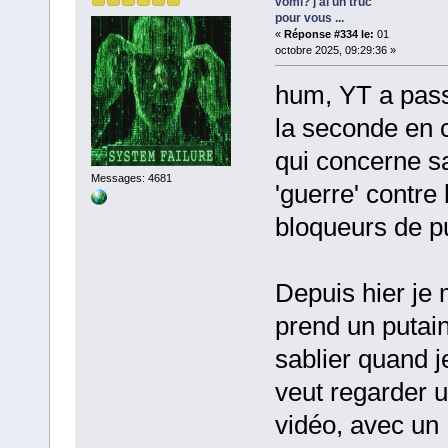
vomi? j'ai un truc
pour vous ...
«
Réponse #334 le:
01
octobre 2025, 09:29:36 »
hum, YT a pas
la seconde en 
qui concerne s
Messages: 4681
'guerre' contre 
bloqueurs de p
Depuis hier je
prend un putai
sablier quand j
veut regarder 
vidéo, avec un