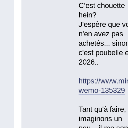
C'est chouette
hein?
J'espère que v
n'en avez pas
achetés... sino
c'est poubelle 
2026..
https://www.mi
wemo-135329
Tant qu'à faire,
imaginons un
peu... il me se