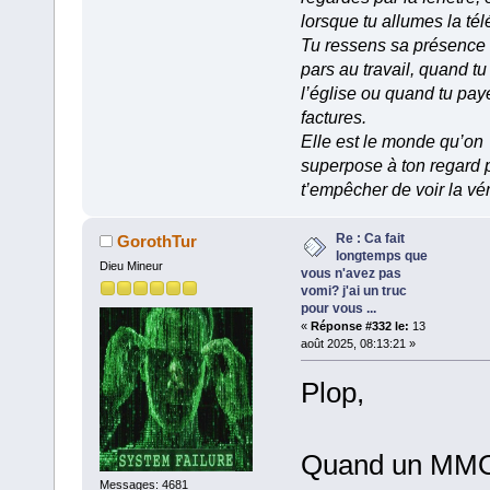
lorsque tu allumes la tél
Tu ressens sa présence
pars au travail, quand tu
l’église ou quand tu pay
factures.
Elle est le monde qu’on
superpose à ton regard 
t’empêcher de voir la vér
Re : Ca fait
GorothTur
longtemps que
Dieu Mineur
vous n'avez pas
vomi? j'ai un truc
pour vous ...
«
Réponse #332 le:
13
août 2025, 08:13:21 »
Plop,
Quand un MM
Messages: 4681