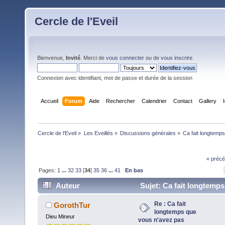
Cercle de l'Eveil
Bienvenue,
Invité
. Merci de
vous connecter
ou de
vous inscrire
.
Connexion avec identifiant, mot de passe et durée de la session
Accueil
Forum
Aide
Rechercher
Calendrier
Contact
Gallery
Cercle de l'Eveil
»
Les Eveillés
»
Discussions générales
»
Ca fait longtemps
« précé
Pages:
1
...
32
33
[
34
]
35
36
...
41
En bas
Auteur
Sujet: Ca fait longtemps
vous n'avez pas vomi? j'ai un truc pour vous ... (Lu
Re : Ca fait
GorothTur
longtemps que
fois)
Dieu Mineur
vous n'avez pas