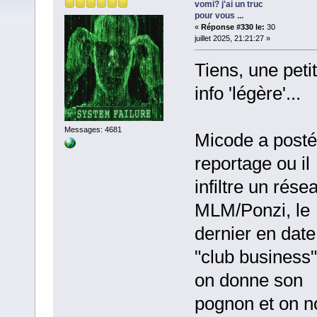
vomi? j'ai un truc
pour vous ...
«
Réponse #330 le:
30
juillet 2025, 21:21:27 »
Tiens, une peti
info 'légère'...
Messages: 4681
Micode a posté
reportage ou il
infiltre un rése
MLM/Ponzi, le
dernier en date
"club business"
on donne son
pognon et on n