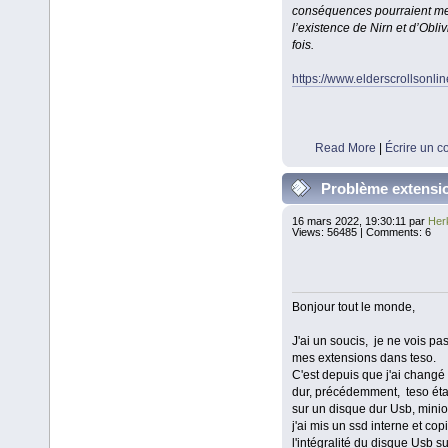
conséquences pourraient m
l’existence de Nirn et d’Obliv
fois.
https://www.elderscrollsonli
Read More
|
Écrire un 
Problème extensi
16 mars 2022, 19:30:11 par
Her
Views: 56485 | Comments: 6
Bonjour tout le monde,
J'ai un soucis, je ne vois pas
mes extensions dans teso.
C'est depuis que j'ai changé
dur, précédemment, teso étai
sur un disque dur Usb, minio
j'ai mis un ssd interne et cop
l'intégralité du disque Usb su