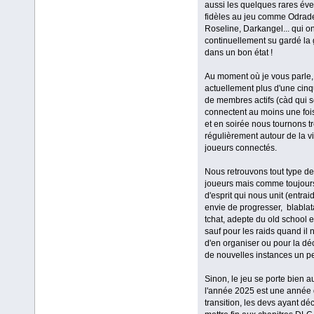
aussi les quelques rares évei
fidèles au jeu comme Odrad
Roseline, Darkangel... qui on
continuellement su gardé la 
dans un bon état !
Au moment où je vous parle, 
actuellement plus d'une cin
de membres actifs (càd qui 
connectent au moins une fois
et en soirée nous tournons t
régulièrement autour de la v
joueurs connectés.
Nous retrouvons tout type de 
joueurs mais comme toujours c
d'esprit qui nous unit (entrai
envie de progresser, blablat
tchat, adepte du old school e
sauf pour les raids quand il 
d'en organiser ou pour la dé
de nouvelles instances un pe
Sinon, le jeu se porte bien a
l'année 2025 est une année
transition, les devs ayant dé