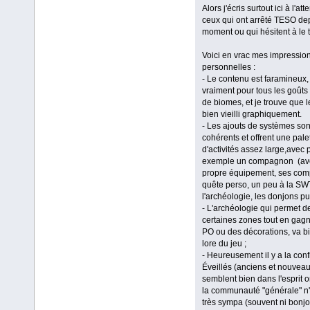
Alors j'écris surtout ici à l'at
ceux qui ont arrêté TESO de
moment ou qui hésitent à le t
Voici en vrac mes impressio
personnelles :
- Le contenu est faramineux, 
vraiment pour tous les goûts
de biomes, et je trouve que l
bien vieilli graphiquement.
- Les ajouts de systèmes son
cohérents et offrent une pale
d'activités assez large,avec 
exemple un compagnon (av
propre équipement, ses com
quête perso, un peu à la S
l'archéologie, les donjons pub
- L'archéologie qui permet de
certaines zones tout en gag
PO ou des décorations, va b
lore du jeu ;
- Heureusement il y a la conf
Éveillés (anciens et nouvea
semblent bien dans l'esprit or
la communauté "générale" n'
très sympa (souvent ni bonjo