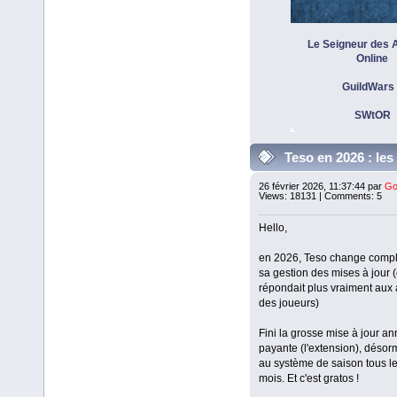
Le Seigneur des
Online
GuildWars
SWtOR
Teso en 2026 : les
gratos avec les systè
26 février 2026, 11:37:44 par
Go
Views: 18131 | Comments: 5
saison
Hello,
en 2026, Teso change comp
sa gestion des mises à jour 
répondait plus vraiment aux 
des joueurs)
Fini la grosse mise à jour an
payante (l'extension), désor
au système de saison tous le
mois. Et c'est gratos !