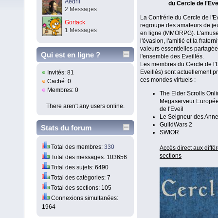
Aedril
du Cercle de l'Eve
2 Messages
La Confrérie du Cercle de l'E
Gortack
regroupe des amateurs de jeu
1 Messages
en ligne (MMORPG). L'amus
l'évasion, l'amitié et la fratern
valeurs essentielles partagée
Qui est en ligne ?
l'ensemble des Eveillés.
Les membres du Cercle de l'E
Eveillés) sont actuellement p
Invités: 81
ces mondes virtuels :
Caché: 0
Membres: 0
The Elder Scrolls Onli
Megaserveur Europée
There aren't any users online.
de l'Eveil
Le Seigneur des Ann
GuildWars 2
Stats du forum
SWtOR
Total des membres:
330
Accès direct aux diffé
sections
Total des messages: 103656
Total des sujets: 6490
Total des catégories: 7
Total des sections: 105
Connexions simultanées:
1964