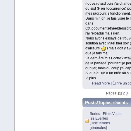
nouveau ssd puis j'ai changé 
du ssd (F en l'occurrence) p
mes raccourcis fonctionnent.
Dans minion, je fais viser le 
dans
C:/..documents/theeldersscrol
j'ai reloadui mais rien.
Nous avons essayé de trouve
solution avec Maël hier soir 
d'ailleurs
) mais doit y av
que je fais mal.
La dernière fois Gortack m'av
de la panade, pourtant je pe
oublier, mais du coup j'ai cap
Si quelqu'un a un idée ou s
A plus
Read More
|
Écrire un 
Pages: [
1
]
2
3
Posts/Topics récents
Séries - Films Vu par
les Eveillés
[
Discussions
générales
]