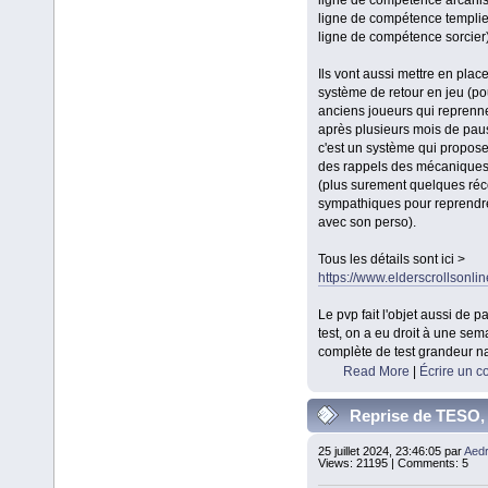
ligne de compétence templie
ligne de compétence sorcier)
Ils vont aussi mettre en place
système de retour en jeu (po
anciens joueurs qui reprenne
après plusieurs mois de pause
c'est un système qui propose 
des rappels des mécaniques
(plus surement quelques r
sympathiques pour reprendre
avec son perso).
Tous les détails sont ici >
https://www.elderscrollsonli
Le pvp fait l'objet aussi de 
test, on a eu droit à une sem
complète de test grandeur na
Read More
|
Écrire un 
Reprise de TESO,
impressions personne
25 juillet 2024, 23:46:05 par
Aedr
Views: 21195 | Comments: 5