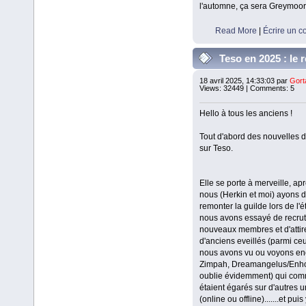
l'automne, ça sera Greymoor
Read More
|
Écrire un 
Teso en 2025 : le 
Culte du Ver
18 avril 2025, 14:33:03 par
Gort
Views: 32449 | Comments: 5
Hello à tous les anciens !
Tout d'abord des nouvelles d
sur Teso.
Elle se porte à merveille, ap
nous (Herkin et moi) ayons 
remonter la guilde lors de l'
nous avons essayé de recrut
nouveaux membres et d'attir
d'anciens eveillés (parmi ce
nous avons vu ou voyons en
Zimpah, Dreamangelus/Enhori
oublie évidemment) qui co
étaient égarés sur d'autres u
(online ou offline).......et puis