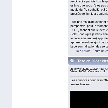
revoir, voire parfois hostile 
estime que vous n'êtes pas 
moule du PU souhaité, et trè
pressés de finir leur donjon).
Bref, pas mal d'amusement 
perspective, pour le moment
ESO+, sachant que le derni
Gold Road (que je vais cert
acheter à la rentrée) apporte
apparemment un ajout impor
la personnalisation des sorts
Read More
|
Écrire un 
Teso en 2023 : N
26 janvier 2023, 21:20:47 par
Go
Views: 90394 | Comments: 11
Les annonces pour Teso 202
arrivés hier soir