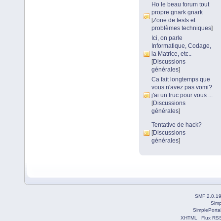
Ho le beau forum tout
propre gnark gnark
[
Zone de tests et
problèmes techniques
]
Ici, on parle
Informatique, Codage,
la Matrice, etc..
[
Discussions
générales
]
Ca fait longtemps que
vous n'avez pas vomi?
j'ai un truc pour vous ...
[
Discussions
générales
]
Tentative de hack?
[
Discussions
générales
]
SMF 2.0.1
Simp
SimplePorta
XHTML
Flux RS