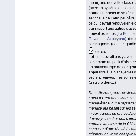
menu, une nouvelle classe
l
(avec un système de combo -
pourrait rappeler le système 
sentinelle de Lotro peut être 
ce qui devrait renouveler le
par rapport aux autres classe
nouvelles zones (
La Péninsu
Telvanni et Apocrypha
), deu
compagnons (dont un gardie
) etc etc
- et il ne devrait pas y avoir 
septembre un pack d'histoire,
un nouveau type de dongeo
apparaitre à la place, et les 
veulent réinvestir les zones 
(à suivre donc...)
Dans Necrom, vous deviend
agent d’Hermaeus Mora cha
d’enquêter sur une mystérie
menace qui pesait sur les se
mieux gardés du prince Dae
devrez y chercher des conn
perdues au cœur de la Cité 
et passer d’une réalité à l’au
déjouer une vaste conspirati