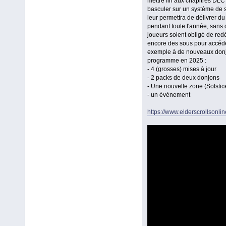
mettre fin aux chapitres DLC
basculer sur un système de 
leur permettra de délivrer d
pendant toute l'année, sans 
joueurs soient obligé de re
encore des sous pour accéd
exemple à de nouveaux donj
programme en 2025 :
- 4 (grosses) mises à jour
- 2 packs de deux donjons
- Une nouvelle zone (Solstic
- un évènement
https://www.elderscrollsonli