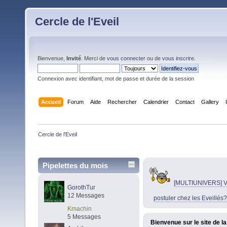
Cercle de l'Eveil
Bienvenue,
Invité
. Merci de
vous connecter
ou de
vous inscrire
.
Connexion avec identifiant, mot de passe et durée de la session
Accueil
Forum
Aide
Rechercher
Calendrier
Contact
Gallery
Cercle de l'Eveil
Pipelettes du mois
[MULTIUNIVERS] V
GorothTur
12 Messages
postuler chez les Eveillés?
Kmachin
5 Messages
Bienvenue sur le site de la