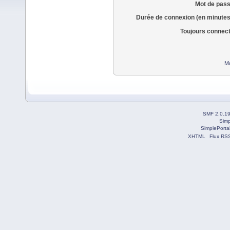
Mot de pass
Durée de connexion (en minutes
Toujours connec
Mo
SMF 2.0.1
Simp
SimplePorta
XHTML
Flux RS