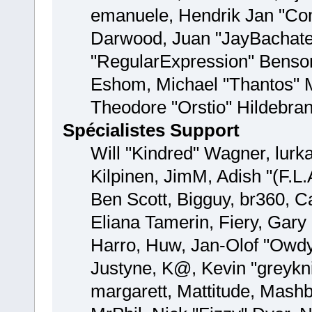
emanuele, Hendrik Jan "Com
Darwood, Juan "JayBachate
"RegularExpression" Benso
Eshom, Michael "Thantos" M
Theodore "Orstio" Hildebran
Spécialistes Support
Will "Kindred" Wagner, lurka
Kilpinen, JimM, Adish "(F.L.
Ben Scott, Bigguy, br360, 
Eliana Tamerin, Fiery, Gar
Harro, Huw, Jan-Olof "Owdy"
Justyne, K@, Kevin "greyknig
margarett, Mattitude, Mashby