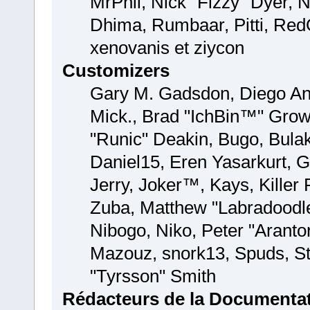
MrPhil, Nick "Fizzy" Dyer, N
Dhima, Rumbaar, Pitti, Re
xenovanis et ziycon
Customizers
Gary M. Gadsdon, Diego And
Mick., Brad "IchBin™" Gro
"Runic" Deakin, Bugo, Bula
Daniel15, Eren Yasarkurt, 
Jerry, Joker™, Kays, Kille
Zuba, Matthew "Labradoodle
Nibogo, Niko, Peter "Aranto
Mazouz, snork13, Spuds, St
"Tyrsson" Smith
Rédacteurs de la Documenta