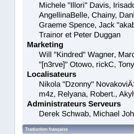
Michele "Illori" Davis, Iris
AngellinaBelle, Chainy, Dani
Graeme Spence, Jack "akab
Trainor et Peter Duggan
Marketing
Will "Kindred" Wagner, Mar
"[n3rve]" Otowo, rickC, Tony
Localisateurs
Nikola "Dzonny" NovakoviÄ
m4z, Relyana, Robert., Aky
Administrateurs Serveurs
Derek Schwab, Michael John
Traduction française