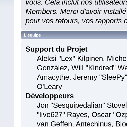
vous. Cela inclut nos utilisateur
Members. Merci d'avoir installé no
pour vos retours, vos rapports 
L'équipe
Support du Projet
Aleksi "Lex" Kilpinen, Michel
González, Will "Kindred" W
Amacythe, Jeremy "SleePy" 
O'Leary
Développeurs
Jon "Sesquipedalian" Stovel
"live627" Rayes, Oscar "O
van Geffen, Antechinus, Bjo