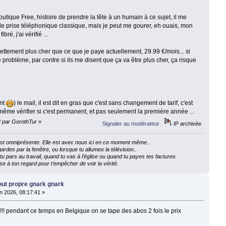
boutique Free, histoire de prendre la tête à un humain à ce sujet, il me
e prise téléphonique classique, mais je peut me gourer, eh ouais, mon
ré, j'ai vérifié ...
t nettement plus cher que ce que je paye actuellement, 29.99 €/mois... si
de problème, par contre si ils me disent que ça va être plus cher, ça risque
ent
) le mail, il est dit en gras que c'est sans changement de tarif, c'est
 même vérifier si c'est permanent, et pas seulement la première année ...
2 par GorothTur
»
Signaler au modérateur
IP archivée
e est omniprésente. Elle est avec nous ici en ce moment même..
ardes par la fenêtre, ou lorsque tu allumes la télévision..
 pars au travail, quand tu vas à l’église ou quand tu payes tes factures.
e à ton regard pour t’empêcher de voir la vérité.
out propre gnark gnark
in 2026, 08:17:41 »
!!! pendant ce temps en Belgique on se tape des abos 2 fois le prix