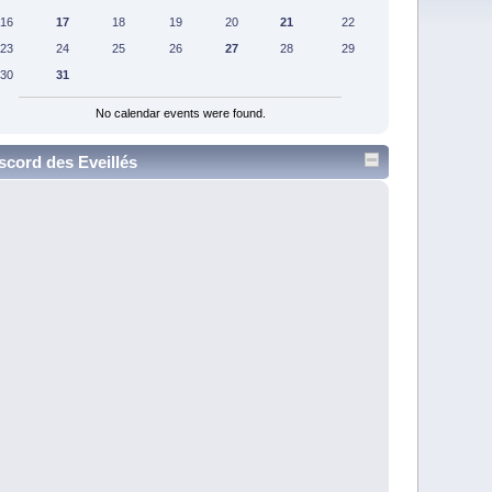
16
17
18
19
20
21
22
23
24
25
26
27
28
29
30
31
No calendar events were found.
scord des Eveillés