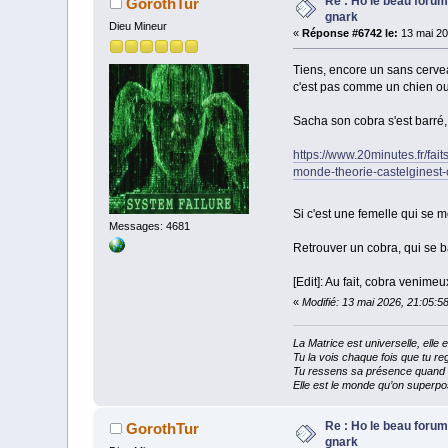
Re : Ho le beau forum
GorothTur
gnark
Dieu Mineur
«
Réponse #6742 le:
13 mai 20
Tiens, encore un sans cerve
c'est pas comme un chien ou 
Sacha son cobra s'est barré
https://www.20minutes.fr/fa
monde-theorie-castelginest-
Si c'est une femelle qui se m
Messages: 4681
Retrouver un cobra, qui se ba
[Edit]: Au fait, cobra venim
«
Modifié: 13 mai 2026, 21:05:5
La Matrice est universelle, ell
Tu la vois chaque fois que tu reg
Tu ressens sa présence quand tu
Elle est le monde qu’on superpos
Re : Ho le beau forum
GorothTur
gnark