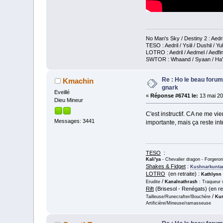
No Man's Sky / Destiny 2 : Aedri
TESO : Aedril / Ysiil / Dushil / Yul
LOTRO : Aedril / Aedmel / Aedfin
SWTOR : Whaand / Syaan / Ha'ark
Re : Ho le beau forum
Kmachin
gnark
Eveillé
«
Réponse #6741 le:
13 mai 20
Dieu Mineur
C'est instructif. CA ne me v
Messages: 3441
importante, mais ça reste in
TESO
:
Kali'ya
- Chevalier dragon - Forgero
Shakes & Fidget
:
Kushnarkunta
LOTRO
(en retraite) :
Kathlynn
/
Erudite
Kanalnathrash
: Traqueur 
Rift
(Brisesol - Renégats) (en ret
/
Tailleuse/Runecrafter/Bouchère
Kur
Artificière/Mineuse/ramasseuse