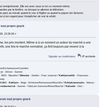
e est omniprésente. Elle est avec nous ici en ce moment même..
ardes par la fenêtre, ou lorsque tu allumes la télévision..
 pars au travail, quand tu vas à l’église ou quand tu payes tes factures.
e à ton regard pour t’empêcher de voir la vérité.
 tout propre gnark
26, 13:26:29 »
terme, les prix montent. Même si à un moment un acteur du marché a une
arifs, une fois le marche normalisé, ça finit toujours par revenir à la
Signaler au modérateur
IP archivée
nne/Enchanteresse/Cuisinière
rsh
- Démon - Guerrier
/
/
- MDS - Bijoutière
Sklendar
- Gardien - Franc tenancier
Kathlynnaelith
- Chasseuse -
warg
raite) :
/
Kathlynn
- Mage - Alchimiste/Ramasseuse/Bouchère
Kshlyttramstracha
- Voleuse -
/
remkarmerruk
- Guerrier - Fabricant d'armures/Mineur/Boucher
Kahuette
- Clerc -
forum tout propre gnark
26, 08:32:57 »