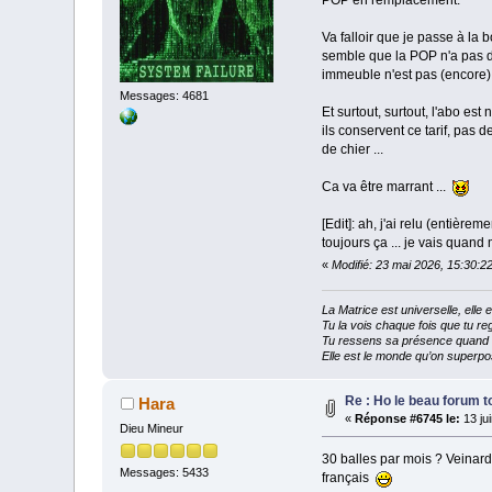
Va falloir que je passe à la 
semble que la POP n'a pas d
immeuble n'est pas (encore) fib
Messages: 4681
Et surtout, surtout, l'abo es
ils conservent ce tarif, pas 
de chier ...
Ca va être marrant ...
[Edit]: ah, j'ai relu (entièrem
toujours ça ... je vais quand
«
Modifié: 23 mai 2026, 15:30:2
La Matrice est universelle, ell
Tu la vois chaque fois que tu reg
Tu ressens sa présence quand tu
Elle est le monde qu’on superpos
Re : Ho le beau forum t
Hara
«
Réponse #6745 le:
13 ju
Dieu Mineur
30 balles par mois ? Veinard
Messages: 5433
français