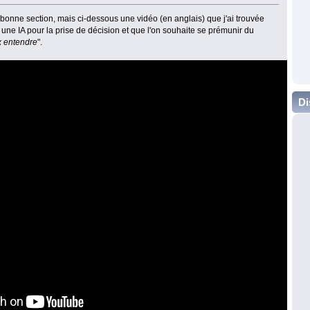
a bonne section, mais ci-dessous une vidéo (en anglais) que j'ai trouvée
se une IA pour la prise de décision et que l'on souhaite se prémunir du
ux entendre
".
Di