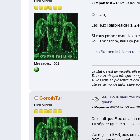
Dieu Mineur
«
Réponse #6743 le:
23 mai 20
Coucou,
Les jeux
Tomb Raider 1, 2 et
Si vous passez avant la date, 
voulu m'inscrire, mais ça peu
https://korben.info/tomb-raid
Messages: 4681
La Matrice est universelle, ell
Tu la vois chaque fois que tu reg
Tu ressens sa présence quand tu
Elle est le monde qu’on superpos
Re : Ho le beau forum
GorothTur
gnark
Dieu Mineur
«
Réponse #6744 le:
23 mai 20
On dirait que Free en a marre
TV séparé (que je n'utilise pas
J'ai reçu un SMS, puis un ma
POP en remplacement.