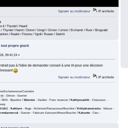
Signaler au modérateur
IP archivée
l
o-il / Thyniel / Haaril
 / Thyniel / Hamri / Domri / Umgri / Ornon / Lirnon / Erchamir / Ruor / Brogvald
en / Raakir / Fioona / Ygsiil / Ruaan / Seiichi
 tout propre gnark
26, 09:41:24 »
iendrait pas à l'idée de demander conseil à une IA pour une décision
téressant
Signaler au modérateur
IP archivée
nne/Enchanteresse/Cuisinière
rsh
- Démon - Guerrier
/
/
- MDS - Bijoutière
Sklendar
- Gardien - Franc tenancier
Kathlynnaelith
- Chasseuse -
warg
raite) :
/
Kathlynn
- Mage - Alchimiste/Ramasseuse/Bouchère
Kshlyttramstracha
- Voleuse -
/
remkarmerruk
- Guerrier - Fabricant d'armures/Mineur/Boucher
Kahuette
- Clerc -