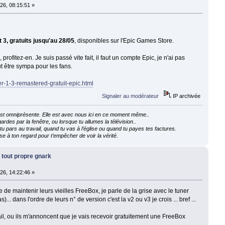
26, 08:15:51 »
 3, gratuits jusqu'au 28/05
, disponibles sur l'Epic Games Store.
profitez-en. Je suis passé vite fait, il faut un compte Epic, je n'ai pas
t être sympa pour les fans.
er-1-3-remastered-gratuit-epic.html
Signaler au modérateur
IP archivée
e est omniprésente. Elle est avec nous ici en ce moment même..
ardes par la fenêtre, ou lorsque tu allumes la télévision..
 pars au travail, quand tu vas à l’église ou quand tu payes tes factures.
e à ton regard pour t’empêcher de voir la vérité.
 tout propre gnark
26, 14:22:46 »
 de maintenir leurs vieilles FreeBox, je parle de la grise avec le tuner
)... dans l'ordre de leurs n° de version c'est la v2 ou v3 je crois ... bref ...
il, ou ils m'annoncent que je vais recevoir gratuitement une FreeBox