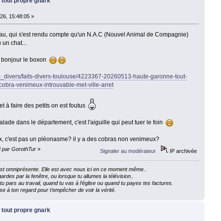
 tout propre gnark
26, 15:48:05 »
au, qui s'est rendu compte qu'un N.A.C (Nouvel Animal de Compagnie)
un chat...
, bonjour le boxon
its_divers/faits-divers-toulouse/4223367-20260513-haute-garonne-tout-
cobra-venimeux-introuvable-met-ville-arret
et à faire des petits on est foutus
lade dans le département, c'est l'aiguille qui peut tuer le foin
eux, c'est pas un pléonasme? il y a des cobras non venimeux?
8 par GorothTur
»
Signaler au modérateur
IP archivée
e est omniprésente. Elle est avec nous ici en ce moment même..
ardes par la fenêtre, ou lorsque tu allumes la télévision..
 pars au travail, quand tu vas à l’église ou quand tu payes tes factures.
e à ton regard pour t’empêcher de voir la vérité.
 tout propre gnark