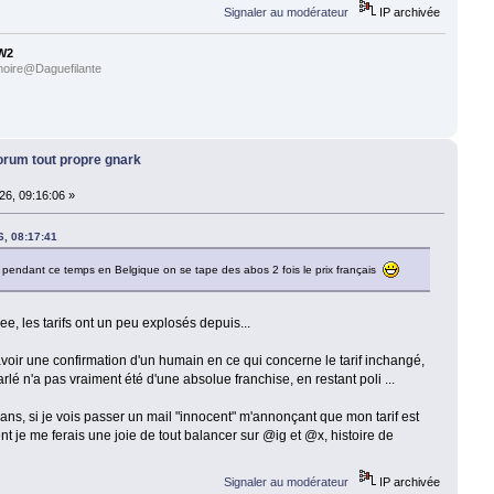
Signaler au modérateur
IP archivée
W2
noire@Daguefilante
forum tout propre gnark
26, 09:16:06 »
6, 08:17:41
! pendant ce temps en Belgique on se tape des abos 2 fois le prix français
Free, les tarifs ont un peu explosés depuis...
avoir une confirmation d'un humain en ce qui concerne le tarif inchangé,
arlé n'a pas vraiment été d'une absolue franchise, en restant poli ...
2 ans, si je vois passer un mail "innocent" m'annonçant que mon tarif est
t je me ferais une joie de tout balancer sur @ig et @x, histoire de
Signaler au modérateur
IP archivée