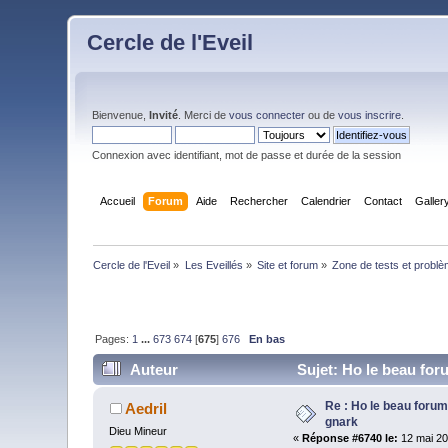
Cercle de l'Eveil
Bienvenue,
Invité
. Merci de
vous connecter
ou de
vous inscrire
.
Connexion avec identifiant, mot de passe et durée de la session
Accueil
Forum
Aide
Rechercher
Calendrier
Contact
Galler
Cercle de l'Eveil
»
Les Eveillés
»
Site et forum
»
Zone de tests et probl
Pages:
1
...
673
674
[
675
]
676
En bas
Auteur
Sujet: Ho le beau for
Re : Ho le beau forum
Aedril
gnark
Dieu Mineur
«
Réponse #6740 le:
12 mai 20