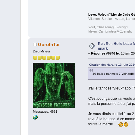
Leyo, Voleur@Mer de Jade G
Vilamon, Sorcier - Azzan, Lame
Ydrit, Chasseur@Evernight
Idrym, Cambrioleur@Everight
Re : Re : Ho le beau 
GorothTur
gnark
Dieu Mineur
«
Réponse #6746 le:
13 juin 20
Citation de: Hara le 13 juin 202
30 balles par mois ? Veinard!!
J'ai le tarif des "vieux" abo 
C'est pour ça que j'ai voulu 
mais la personne à qui j'ai p
Messages: 4681
Je vous dirais ça d'ici 1 ou 
revu à la hausse, à ce momen
foutre la merde ...