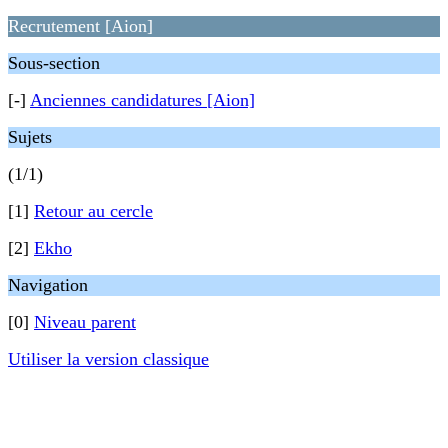
Recrutement [Aion]
Sous-section
[-]
Anciennes candidatures [Aion]
Sujets
(1/1)
[1]
Retour au cercle
[2]
Ekho
Navigation
[0]
Niveau parent
Utiliser la version classique