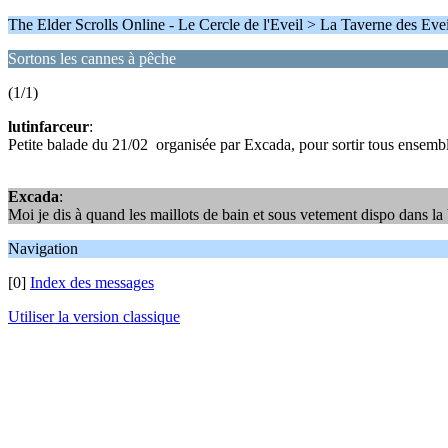
The Elder Scrolls Online - Le Cercle de l'Eveil > La Taverne des Evei
Sortons les cannes à pêche
(1/1)
lutinfarceur
:
Petite balade du 21/02 organisée par Excada, pour sortir tous ensemble
Excada
:
Moi je dis à quand les maillots de bain et sous vetement dispo dans la 
Navigation
[0]
Index des messages
Utiliser la version classique