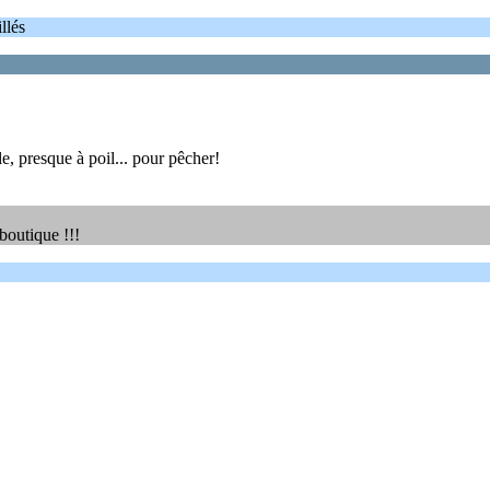
llés
, presque à poil... pour pêcher!
boutique !!!