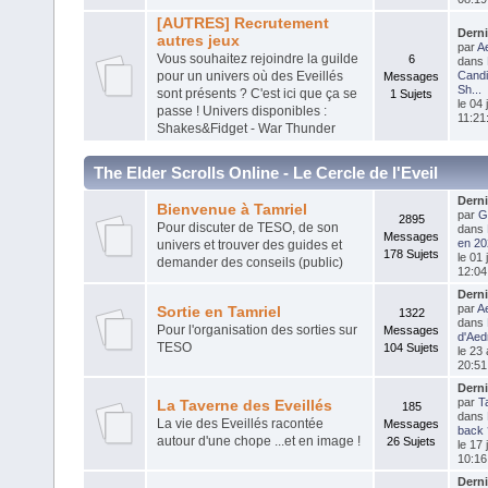
[AUTRES] Recrutement
Dern
autres jeux
par
Ae
Vous souhaitez rejoindre la guilde
6
dans
pour un univers où des Eveillés
Candi
Messages
Sh...
sont présents ? C'est ici que ça se
1 Sujets
le 04 
passe ! Univers disponibles :
11:21
Shakes&Fidget - War Thunder
The Elder Scrolls Online - Le Cercle de l'Eveil
Dern
Bienvenue à Tamriel
par
G
2895
Pour discuter de TESO, de son
dans
Messages
en 202
univers et trouver des guides et
178 Sujets
le 01 
demander des conseils (public)
12:04
Dern
par
Ae
Sortie en Tamriel
1322
dans
Pour l'organisation des sorties sur
Messages
d'Aedr
TESO
104 Sujets
le 23
20:51
Dern
par
T
La Taverne des Eveillés
185
dans
La vie des Eveillés racontée
Messages
back 
autour d'une chope ...et en image !
26 Sujets
le 17 
10:16
Dern