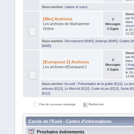
Sous-section
:
Labeur et sueur
Dern
par
f
[War] Archives
0
dans
Les archives de Warhammer
Messages
encor
Online
0 Sujets
le 22
21:32
Sous-section
:
Recrutement [WAR]
,
Auberge [WAR]
,
Guides [
[WAR]
Dern
par
As
0
dans
[Everquest 2] Archives
Messages
L'éni
Les archives d'Everquest 2
Jaalo
0 Sujets
le 19 
14:56
Sous-section
:
Accueil - Présentation de la guilde [EQ2]
,
La tav
artisans [EQ2]
,
Le Marché [EQ2]
,
Guide du jeu [EQ2]
,
Sortie [E
[EQ2]
Pas de nouveau message
Redirection
Cercle de l'Eveil - Centre d'informations
Prochains événements