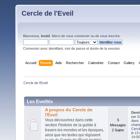
Cercle de l'Eveil
Bienvenue,
Invité
. Merci de
vous connecter
ou de
vous inscrire
.
Connexion avec identifiant, mot de passe et durée de la session
Accueil
Forum
Aide
Rechercher
Calendrier
Contact
Gallery
Cercle de l'Eveil
Les Eveillés
A propos du Cercle de
Dern
l'Eveil
par
G
Vous découvrirez dans cette
5
dans
section l'histoire de la guilde à
chart
Messages
Cercle
travers les mondes et les époques,
2 Sujets
le 13
ainsi que les textes qui régissent
14:05
la vie du Cercle de l'Eveil (public)