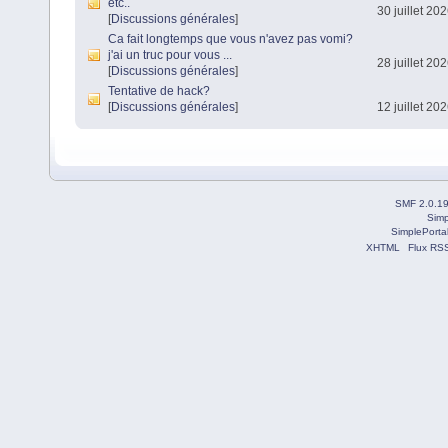
etc..
30 juillet 20
[
Discussions générales
]
Ca fait longtemps que vous n'avez pas vomi?
j'ai un truc pour vous ...
28 juillet 20
[
Discussions générales
]
Tentative de hack?
[
Discussions générales
]
12 juillet 20
SMF 2.0.1
Simp
SimplePorta
XHTML
Flux RS