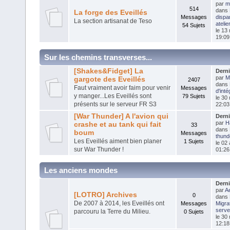
par
m
514
dans
La forge des Eveillés
Messages
dispar
La section artisanat de Teso
atelier
54 Sujets
le 13
19:09
Sur les chemins transverses...
[Shakes&Fidget] La
Dern
par
M
gargote des Eveillés
2407
dans
Faut vraiment avoir faim pour venir
Messages
d'inté
y manger...Les Eveillés sont
79 Sujets
le 30
présents sur le serveur FR S3
22:03
[War Thunder] A l'avion qui
Dern
par
H
crashe et au tank qui fait
33
dans
boum
Messages
thund
Les Eveillés aiment bien planer
1 Sujets
le 02 
sur War Thunder !
01:26
Les anciens mondes
Dern
par
Ae
[LOTRO] Archives
0
dans
De 2007 à 2014, les Eveillés ont
Messages
Migra
serve
parcouru la Terre du Milieu.
0 Sujets
le 30
12:18