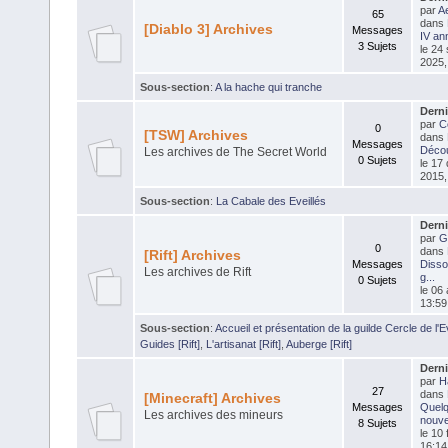
par
Ae
65
dans
[Diablo 3] Archives
Messages
IV an
3 Sujets
le 24
2025,
Sous-section
:
A la hache qui tranche
Dern
par
C
0
[TSW] Archives
dans
Messages
Déco
Les archives de The Secret World
0 Sujets
le 17
2015,
Sous-section
:
La Cabale des Eveillés
Dern
par
G
0
dans
[Rift] Archives
Messages
Disso
Les archives de Rift
g...
0 Sujets
le 06 
13:59
Sous-section
:
Accueil et présentation de la guilde Cercle de l'Eve
Guides [Rift]
,
L'artisanat [Rift]
,
Auberge [Rift]
Dern
par
H
27
dans
[Minecraft] Archives
Messages
Quel
Les archives des mineurs
nouvel
8 Sujets
le 10 
16:14