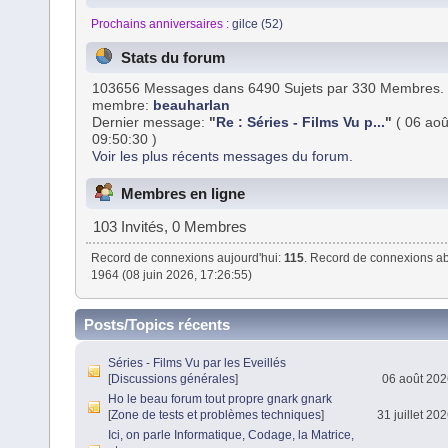
Prochains anniversaires :
gilce (52)
Stats du forum
103656 Messages dans 6490 Sujets par 330 Membres. 
membre:
beauharlan
Dernier message:
"
Re : Séries - Films Vu p...
"
( 06 aoû
09:50:30 )
Voir les plus récents messages du forum.
Membres en ligne
103 Invités, 0 Membres
Record de connexions aujourd'hui:
115
. Record de connexions ab
1964 (08 juin 2026, 17:26:55)
Posts/Topics récents
Séries - Films Vu par les Eveillés
[
Discussions générales
]
06 août 202
Ho le beau forum tout propre gnark gnark
[
Zone de tests et problèmes techniques
]
31 juillet 20
Ici, on parle Informatique, Codage, la Matrice,