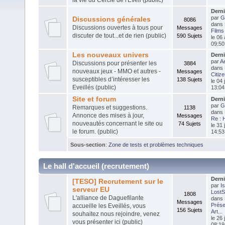
Dern
par
G
Discussions générales
8086
dans
Discussions ouvertes à tous pour
Messages
Films
discuter de tout...et de rien (public)
590 Sujets
le 06
09:50
Les nouveaux univers
Dern
par
Ae
Discussions pour présenter les
3884
dans
nouveaux jeux - MMO et autres -
Messages
Citiz
susceptibles d’intéresser les
138 Sujets
le 04 
Eveillés (public)
13:04
Site et forum
Dern
par
G
Remarques et suggestions.
1138
dans
Annonce des mises à jour,
Messages
Re : H
nouveautés concernant le site ou
74 Sujets
le 31 
le forum. (public)
14:53
Sous-section
:
Zone de tests et problèmes techniques
Le hall d'accueil (recrutement)
Dern
[TESO] Recrutement sur le
par
I
serveur EU
LostS
1808
L'alliance de Daguefilante
dans
Messages
Prése
accueille les Eveillés, vous
156 Sujets
Art...
souhaitez nous rejoindre, venez
le 26 
vous présenter ici (public)
08:19