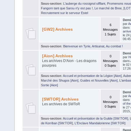
Sous-section
:
L'auberge du rossignol sifflant
,
Promenons nous
Fangorn tant que Sarou n'y est pas !
,
Le marché de Bree
,
[LOT
Recrutement sur le serveur Estel
Dern
par
Ae
6
dans
[GW2] Archives
Messages
arrive
1 Sujets
le 24 
06:45
Sous-section
:
Bienvenue en Tyrie
,
Artisanat
,
Au combat !
Dern
[Aion] Archives
0
par
H
Les archives D'Aion - Les dragons
Messages
dans
le 02 
pourpres
0 Sujets
17:26
Sous-section
:
Accueil et présentation de la Légion [Aion]
,
Auber
Marché des Shugos [Aion]
,
Guides et Nouvelles [Aion]
,
L'ambas
Sortie [Aion]
Dern
par
Ae
0
[SWTOR] Archives
dans
Messages
of the
Les archives de SWToR
0 Sujets
le 27
2015,
Sous-section
:
Accueil et présentation de la Guilde [SW:TOR]
,
de Korriban [SW:TOR]
,
L'Enclave Mandalorienne [SW:TOR]
Dern