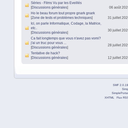
Séries - Films Vu par les Eveillés
[
Discussions générales
]
06 août 202
Ho le beau forum tout propre gnark gnark
[
Zone de tests et problèmes techniques
]
31 juillet 20
Ici, on parle Informatique, Codage, la Matrice,
etc..
30 juillet 20
[
Discussions générales
]
Ca fait longtemps que vous n'avez pas vomi?
j'ai un truc pour vous ...
28 juillet 20
[
Discussions générales
]
Tentative de hack?
[
Discussions générales
]
12 juillet 20
SMF 2.0.1
Simp
SimplePorta
XHTML
Flux RS