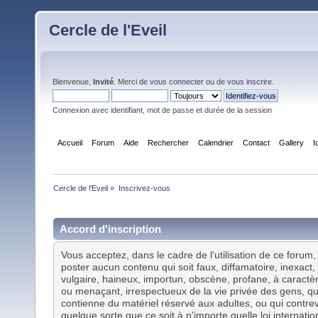
Cercle de l'Eveil
Bienvenue,
Invité
. Merci de
vous connecter
ou de
vous inscrire
.
Connexion avec identifiant, mot de passe et durée de la session
Accueil
Forum
Aide
Rechercher
Calendrier
Contact
Gallery
I
Cercle de l'Eveil
»
Inscrivez-vous
Accord d'inscription
Vous acceptez, dans le cadre de l'utilisation de ce forum,
poster aucun contenu qui soit faux, diffamatoire, inexact, 
vulgaire, haineux, importun, obscène, profane, à caractè
ou menaçant, irrespectueux de la vie privée des gens, qu
contienne du matériel réservé aux adultes, ou qui contre
quelque sorte que ce soit à n'importe quelle loi internatio