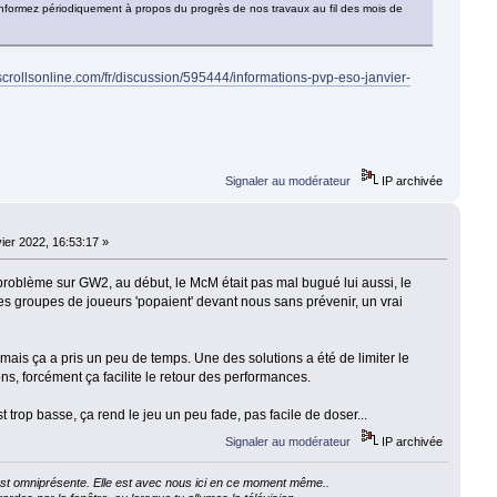
informez périodiquement à propos du progrès de nos travaux au fil des mois de
rscrollsonline.com/fr/discussion/595444/informations-pvp-eso-janvier-
Signaler au modérateur
IP archivée
ier 2022, 16:53:17 »
problème sur GW2, au début, le McM était pas mal bugué lui aussi, le
u, les groupes de joueurs 'popaient' devant nous sans prévenir, un vrai
 mais ça a pris un peu de temps. Une des solutions a été de limiter le
ns, forcément ça facilite le retour des performances.
est trop basse, ça rend le jeu un peu fade, pas facile de doser...
Signaler au modérateur
IP archivée
e est omniprésente. Elle est avec nous ici en ce moment même..