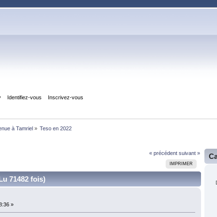
y
Identifiez-vous
Inscrivez-vous
enue à Tamriel
»
Teso en 2022
« précédent
suivant »
Ca
IMPRIMER
Lu 71482 fois)
8:36 »