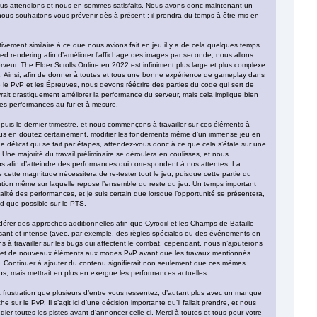
ous attendions et nous en sommes satisfaits. Nous avons donc maintenant un
nous souhaitons vous prévenir dès à présent : il prendra du temps à être mis en
tivement similaire à ce que nous avions fait en jeu il y a de cela quelques temps
ed rendering afin d’améliorer l’affichage des images par seconde, nous allons
serveur. The Elder Scrolls Online en 2022 est infiniment plus large et plus complexe
. Ainsi, afin de donner à toutes et tous une bonne expérience de gameplay dans
 le PvP et les Épreuves, nous devons réécrire des parties du code qui sert de
rait drastiquement améliorer la performance du serveur, mais cela implique bien
ces performances au fur et à mesure.
puis le dernier trimestre, et nous commençons à travailler sur ces éléments à
vous en doutez certainement, modifier les fondements même d’un immense jeu en
e délicat qui se fait par étapes, attendez-vous donc à ce que cela s’étale sur une
Une majorité du travail préliminaire se déroulera en coulisses, et nous
s afin d’atteindre des performances qui correspondent à nos attentes. La
e cette magnitude nécessitera de re-tester tout le jeu, puisque cette partie du
dation même sur laquelle repose l’ensemble du reste du jeu. Un temps important
alité des performances, et je suis certain que lorsque l’opportunité se présentera,
d que possible sur le PTS.
érer des approches additionnelles afin que Cyrodiil et les Champs de Bataille
ssant et intense (avec, par exemple, des règles spéciales ou des événements en
 à travailler sur les bugs qui affectent le combat, cependant, nous n’ajouterons
 et de nouveaux éléments aux modes PvP avant que les travaux mentionnés
. Continuer à ajouter du contenu signifierait non seulement que ces mêmes
s, mais mettrait en plus en exergue les performances actuelles.
 frustration que plusieurs d’entre vous ressentez, d’autant plus avec un manque
 sur le PvP. Il s’agit ici d’une décision importante qu’il fallait prendre, et nous
ier toutes les pistes avant d’annoncer celle-ci. Merci à toutes et tous pour votre