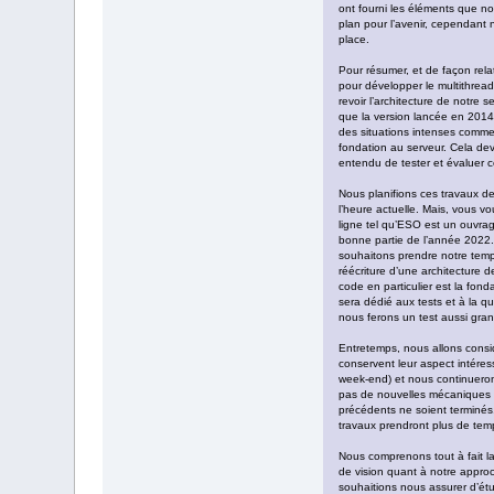
ont fourni les éléments que n
plan pour l’avenir, cependant 
place.
Pour résumer, et de façon rela
pour développer le multithread
revoir l’architecture de notre 
que la version lancée en 2014
des situations intenses comme
fondation au serveur. Cela dev
entendu de tester et évaluer 
Nous planifions ces travaux de
l’heure actuelle. Mais, vous 
ligne tel qu’ESO est un ouvrag
bonne partie de l’année 2022. 
souhaitons prendre notre temp
réécriture d’une architecture d
code en particulier est la fon
sera dédié aux tests et à la qu
nous ferons un test aussi gran
Entretemps, nous allons consid
conservent leur aspect intére
week-end) et nous continuerons
pas de nouvelles mécaniques
précédents ne soient terminés
travaux prendront plus de temp
Nous comprenons tout à fait la
de vision quant à notre approche
souhaitions nous assurer d’étud