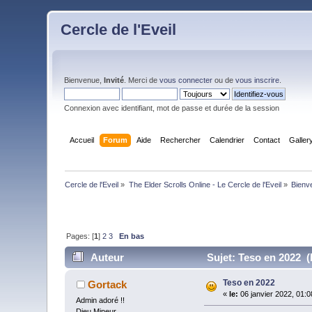
Cercle de l'Eveil
Bienvenue,
Invité
. Merci de
vous connecter
ou de
vous inscrire
.
Connexion avec identifiant, mot de passe et durée de la session
Accueil
Forum
Aide
Rechercher
Calendrier
Contact
Galler
Cercle de l'Eveil
»
The Elder Scrolls Online - Le Cercle de l'Eveil
»
Bienv
Pages: [
1
]
2
3
En bas
Auteur
Sujet: Teso en 2022 (
Teso en 2022
Gortack
«
le:
06 janvier 2022, 01:0
Admin adoré !!
Dieu Mineur