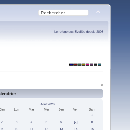
Le refuge des Eveillés depuis 2006
lendrier
Août 2026
Dim
Lun
Mar
Mer
Jeu
Ven
Sam
1
2
3
4
5
6
[7]
8
9
10
11
12
13
14
15