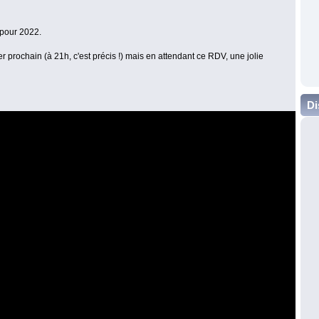
 pour 2022.
r prochain (à 21h, c'est précis !) mais en attendant ce RDV, une jolie
Di