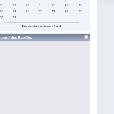
16
17
18
19
20
21
22
23
24
25
26
27
28
29
30
31
No calendar events were found.
scord des Eveillés