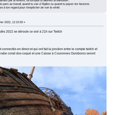
ardes par la fenêtre, ou lorsque tu allumes la télévision..
 pars au travail, quand tu vas à l’église ou quand tu payes tes factures.
e à ton regard pour t’empêcher de voir la vérité.
ier 2022, 12:15:50 »
tés 2022 se déroule ce soir à 21h sur Twitch
 connectés en direct et qui ont fait la jonction entre le compte twitch et
 Crabe corail dos-coqué et une Caisse à Couronnes Ouroboros seront