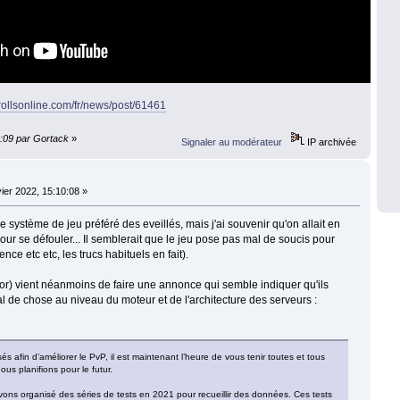
rollsonline.com/fr/news/post/61461
1:09 par Gortack
»
Signaler au modérateur
IP archivée
ier 2022, 15:10:08 »
le système de jeu préféré des eveillés, mais j'ai souvenir qu'on allait en
our se défouler... Il semblerait que le jeu pose pas mal de soucis pour
ence etc etc, les trucs habituels en fait).
or) vient néanmoins de faire une annonce qui semble indiquer qu'ils
al de chose au niveau du moteur et de l'architecture des serveurs :
s afin d’améliorer le PvP, il est maintenant l’heure de vous tenir toutes et tous
us planifions pour le futur.
ns organisé des séries de tests en 2021 pour recueillir des données. Ces tests