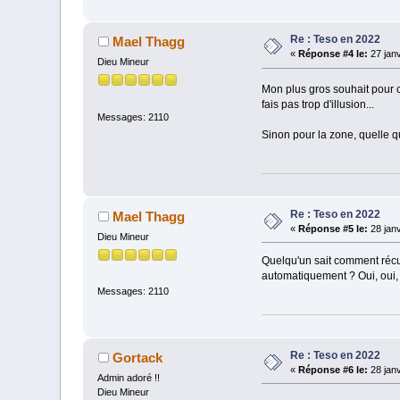
Re : Teso en 2022
Mael Thagg
«
Réponse #4 le:
27 janv
Dieu Mineur
Mon plus gros souhait pour 
fais pas trop d'illusion...
Messages: 2110
Sinon pour la zone, quelle q
Re : Teso en 2022
Mael Thagg
«
Réponse #5 le:
28 janv
Dieu Mineur
Quelqu'un sait comment récup
automatiquement ? Oui, oui,
Messages: 2110
Re : Teso en 2022
Gortack
«
Réponse #6 le:
28 janv
Admin adoré !!
Dieu Mineur