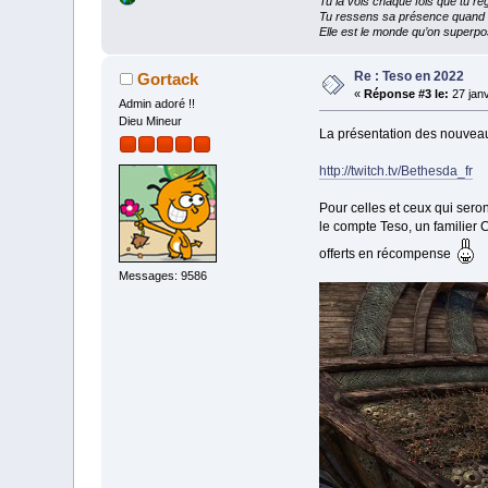
Tu la vois chaque fois que tu reg
Tu ressens sa présence quand tu
Elle est le monde qu’on superpos
Re : Teso en 2022
Gortack
«
Réponse #3 le:
27 janv
Admin adoré !!
Dieu Mineur
La présentation des nouveau
http://twitch.tv/Bethesda_fr
Pour celles et ceux qui seront
le compte Teso, un familier
offerts en récompense
Messages: 9586