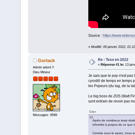
Source :
https://www.eldersc
«
Modifié: 06 janvier 2022, 01:1
Re : Teso en 2022
Gortack
«
Réponse #1 le:
13 janv
Admin adoré !!
Dieu Mineur
Je sais que le pvp n'est pas 
cyrodill de temps en temps p
les Pvpeurs (du lag, de la lat
Le big boss de ZOS (Matt Fir
sont entrain de revoir pas m
Citer
Messages: 9586
Après de nombreux tests réalisé
informés à propos de ce que no
Comme vous le savez, nous avo