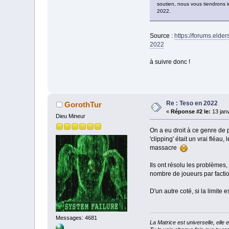
soutien, nous vous tiendrons 
2022.
Source :
https://forums.elde
2022
à suivre donc !
Re : Teso en 2022
GorothTur
«
Réponse #2 le:
13 janv
Dieu Mineur
On a eu droit à ce genre de 
'clipping' était un vrai fléa
massacre
Ils ont résolu les problèmes,
nombre de joueurs par factio
D'un autre coté, si la limite 
Messages: 4681
La Matrice est universelle, ell