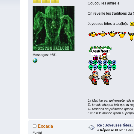
Coucou les ami(e)s,
On réveille les traditions du
Joyeuses fêtes à tou(te)s
Messages: 4681
La Matrice est universelle, ell
Tu la vois chaque fois que tu reg
Tu ressens sa présence quand tu
Elle est le monde qu’on superpos
Re : Joyeuses fêtes..
Excada
«
Réponse #1 le:
11 déc
Eveillé