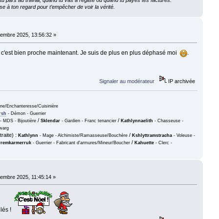
 pars au travail, quand tu vas à l’église ou quand tu payes tes factures.
e à ton regard pour t’empêcher de voir la vérité.
embre 2025, 13:56:32 »
e c'est bien proche maintenant. Je suis de plus en plus déphasé moi
.
Signaler au modérateur
IP archivée
nne/Enchanteresse/Cuisinière
rsh
- Démon - Guerrier
/
/
- MDS - Bijoutière
Sklendar
- Gardien - Franc tenancier
Kathlynnaelith
- Chasseuse -
warg
raite) :
/
Kathlynn
- Mage - Alchimiste/Ramasseuse/Bouchère
Kshlyttramstracha
- Voleuse -
/
remkarmerruk
- Guerrier - Fabricant d'armures/Mineur/Boucher
Kahuette
- Clerc -
embre 2025, 11:45:14 »
llés !