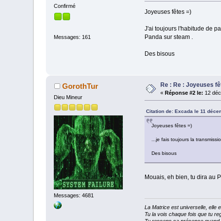
Confirmé
Joyeuses fêtes =)
J'ai toujours l'habitude de pa
Panda sur steam .
Messages: 161
Des bisous
Re : Re : Joyeuses fê
GorothTur
«
Réponse #2 le:
12 déc
Dieu Mineur
Citation de: Excada le 11 déce
Joyeuses fêtes =)
...je fais toujours la transmis
Des bisous
Mouais, eh bien, tu dira au 
Messages: 4681
La Matrice est universelle, ell
Tu la vois chaque fois que tu reg