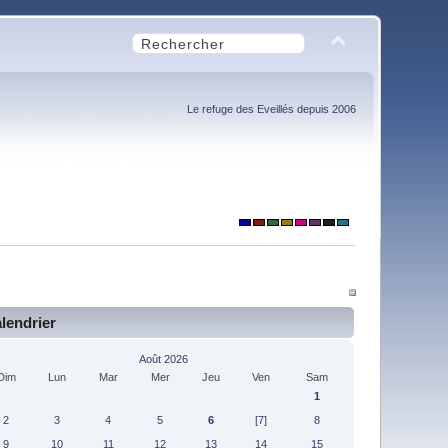
Le refuge des Eveillés depuis 2006
lendrier
Août 2026
Dim
Lun
Mar
Mer
Jeu
Ven
Sam
1
2
3
4
5
6
[7]
8
9
10
11
12
13
14
15