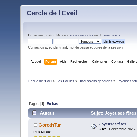
Cercle de l'Eveil
Bienvenue,
Invité
. Merci de
vous connecter
ou de
vous inscrire
.
Connexion avec identifiant, mot de passe et durée de la session
Accueil
Forum
Aide
Rechercher
Calendrier
Contact
Galler
Cercle de l'Eveil
»
Les Eveillés
»
Discussions générales
»
Joyeuses fêt
Pages: [
1
]
En bas
Auteur
Sujet: Joyeuses fêtes.
Joyeuses fêtes..
GorothTur
«
le:
11 décembre 2025, 
Dieu Mineur