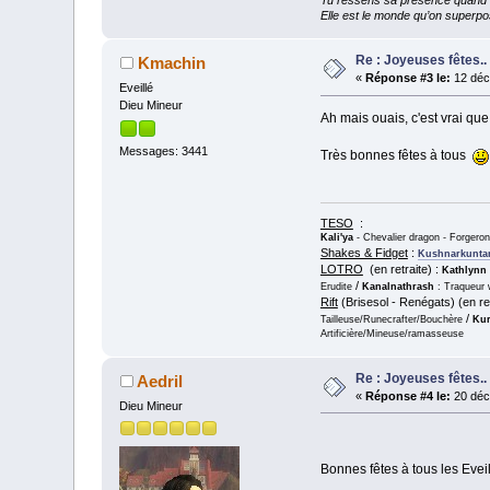
Tu ressens sa présence quand tu
Elle est le monde qu’on superpos
Re : Joyeuses fêtes..
Kmachin
«
Réponse #3 le:
12 déc
Eveillé
Dieu Mineur
Ah mais ouais, c'est vrai qu
Messages: 3441
Très bonnes fêtes à tous
TESO
:
Kali'ya
- Chevalier dragon - Forgero
Shakes & Fidget
:
Kushnarkunta
LOTRO
(en retraite) :
Kathlynn
/
Erudite
Kanalnathrash
: Traqueur 
Rift
(Brisesol - Renégats) (en ret
/
Tailleuse/Runecrafter/Bouchère
Kur
Artificière/Mineuse/ramasseuse
Re : Joyeuses fêtes..
Aedril
«
Réponse #4 le:
20 déc
Dieu Mineur
Bonnes fêtes à tous les Evei