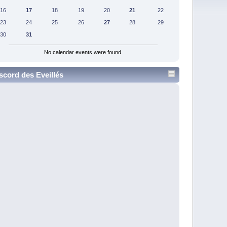
16
17
18
19
20
21
22
23
24
25
26
27
28
29
30
31
No calendar events were found.
scord des Eveillés