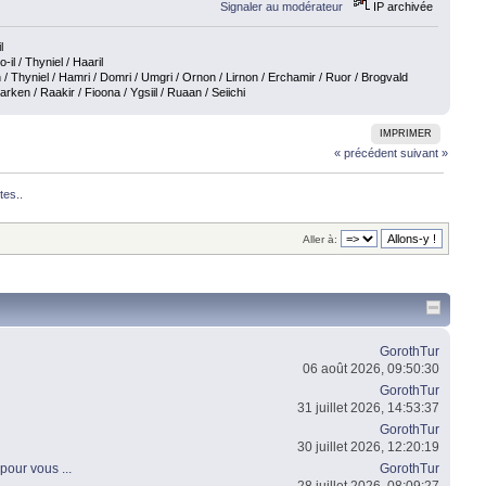
Signaler au modérateur
IP archivée
l
o-il / Thyniel / Haaril
 / Thyniel / Hamri / Domri / Umgri / Ornon / Lirnon / Erchamir / Ruor / Brogvald
en / Raakir / Fioona / Ygsiil / Ruaan / Seiichi
IMPRIMER
« précédent
suivant »
tes..
Aller à:
GorothTur
06 août 2026, 09:50:30
GorothTur
31 juillet 2026, 14:53:37
GorothTur
30 juillet 2026, 12:20:19
pour vous ...
GorothTur
28 juillet 2026, 08:09:27