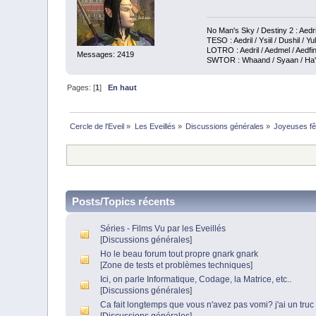
No Man's Sky / Destiny 2 : Aedri
TESO : Aedril / Ysiil / Dushil / Yul
LOTRO : Aedril / Aedmel / Aedfin
Messages: 2419
SWTOR : Whaand / Syaan / Ha'ark
Pages: [
1
]
En haut
Cercle de l'Eveil
»
Les Eveillés
»
Discussions générales
»
Joyeuses fê
Posts/Topics récents
Séries - Films Vu par les Eveillés
[
Discussions générales
]
Ho le beau forum tout propre gnark gnark
[
Zone de tests et problèmes techniques
]
Ici, on parle Informatique, Codage, la Matrice, etc..
[
Discussions générales
]
Ca fait longtemps que vous n'avez pas vomi? j'ai un truc 
[
Discussions générales
]