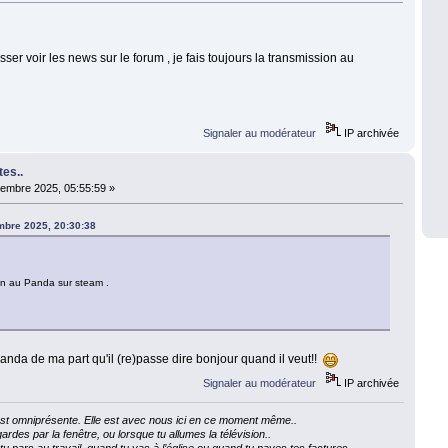
sser voir les news sur le forum , je fais toujours la transmission au
Signaler au modérateur
IP archivée
tes..
embre 2025, 05:55:59 »
mbre 2025, 20:30:38
sion au Panda sur steam .
Panda de ma part qu'il (re)passe dire bonjour quand il veut!!
Signaler au modérateur
IP archivée
e est omniprésente. Elle est avec nous ici en ce moment même..
ardes par la fenêtre, ou lorsque tu allumes la télévision..