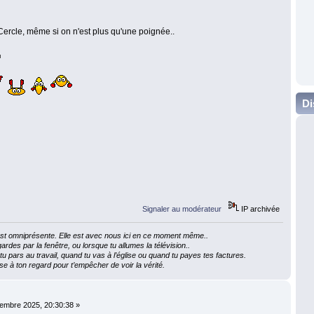
 Cercle, même si on n'est plus qu'une poignée..
Di
Signaler au modérateur
IP archivée
e est omniprésente. Elle est avec nous ici en ce moment même..
ardes par la fenêtre, ou lorsque tu allumes la télévision..
 pars au travail, quand tu vas à l’église ou quand tu payes tes factures.
e à ton regard pour t’empêcher de voir la vérité.
embre 2025, 20:30:38 »