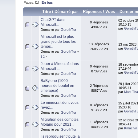
Pages: [
1
]
En bas
Titre
/
Démarré par
Réponses
/
Vues
Dernier 
ChatGPT dans
02 octobre 2
0 Réponses
Minecraft...
10:10:13
4304 Vues
par
GorothT
Démarré par
GorothTur
Minecraft est le plus
grand jeu de tous les
13 Réponses
13 mai 2023,
temps..
par
GorothT
26055 Vues
Démarré par
GorothTur
«
1
2
»
Jouer à Minecraft dans
18 septembr
0 Réponses
Minecraft ...
17:19:44
8739 Vues
par
GorothT
Démarré par
GorothTur
BaBylone (1000
29 juillet 2022
heures de boulot en
2 Réponses
16:05:41
timelapse)
8067 Vues
par
Mael Th
Démarré par
GorothTur
Le minecraft dont vous
25 juillet 2021
0 Réponses
rêvez...
15:33:10
9138 Vues
par
GorothT
Démarré par
GorothTur
Migration des comptes
22 octobre 2
1 Réponses
Mojang pour 2021...
18:45:41
10403 Vues
par
Kmachin
Démarré par
GorothTur
ils reproduisent toute la