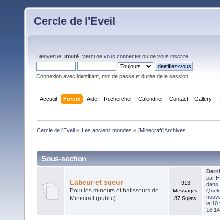
Cercle de l'Eveil
Bienvenue,
Invité
. Merci de
vous connecter
ou de
vous inscrire
.
Connexion avec identifiant, mot de passe et durée de la session
Accueil
Forum
Aide
Rechercher
Calendrier
Contact
Gallery
Cercle de l'Eveil
»
Les anciens mondes
»
[Minecraft] Archives
Sous-section
Dern
par
H
Labeur et sueur
913
dans
Pour les mineurs et batisseurs de
Messages
Quel
nouvel
Minecraft (public)
87 Sujets
le 10 
16:14