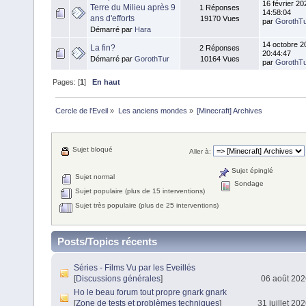
16 février 20
Terre du Milieu après 9
1 Réponses
14:58:04
ans d'efforts
19170 Vues
par
GorothT
Démarré par
Hara
14 octobre 2
La fin?
2 Réponses
20:44:47
Démarré par
GorothTur
10164 Vues
par
GorothT
Pages: [
1
]
En haut
Cercle de l'Eveil
»
Les anciens mondes
»
[Minecraft] Archives
Sujet bloqué
Aller à:
Sujet épinglé
Sujet normal
Sondage
Sujet populaire (plus de 15 interventions)
Sujet très populaire (plus de 25 interventions)
Posts/Topics récents
Séries - Films Vu par les Eveillés
[
Discussions générales
]
06 août 202
Ho le beau forum tout propre gnark gnark
[
Zone de tests et problèmes techniques
]
31 juillet 20