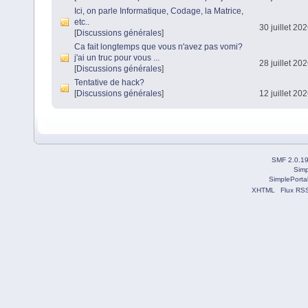
Ici, on parle Informatique, Codage, la Matrice,
etc..
30 juillet 20
[
Discussions générales
]
Ca fait longtemps que vous n'avez pas vomi?
j'ai un truc pour vous ...
28 juillet 20
[
Discussions générales
]
Tentative de hack?
[
Discussions générales
]
12 juillet 20
SMF 2.0.1
Simp
SimplePorta
XHTML
Flux RS