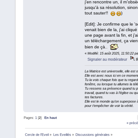
j'en rencontre un, il m'obs
jusqu'à sa résolution, sinon 
tout sauter!!
)
[Edit]: Je confirme que le 's
venait bien de la, j'ai cliqué
une page avant la fin, et j'a
un téléchargement, ça vien
bien de çà..
«
Modifié: 15 août 2025, 11:50:22 p
Signaler au modérateur
I
La Matrice est universelle, elle est
Elle est avec nous ici en ce momen
Tu la vois chaque fois que tu regard
fenêtre, ou lorsque tu allumes la télé
Tu ressens sa présence quand tu p
travail, quand tu vas à l’église ou 
tes factures.
Elle est le monde qu’on superpose 
pour t’empêcher de voir la vérité.
Pages:
1
[
2
]
En haut
« précé
Cercle de l'Eveil
»
Les Eveillés
»
Discussions générales
»