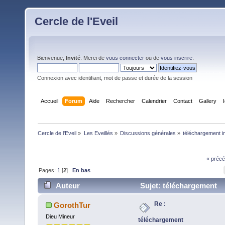
Cercle de l'Eveil
Bienvenue,
Invité
. Merci de
vous connecter
ou de
vous inscrire
.
Connexion avec identifiant, mot de passe et durée de la session
Accueil
Forum
Aide
Rechercher
Calendrier
Contact
Gallery
Cercle de l'Eveil
»
Les Eveillés
»
Discussions générales
»
téléchargement i
« précé
Pages:
1
[
2
]
En bas
Auteur
Sujet: téléchargement
impromptu...: ça commence à m'agacer quelque peu.
Re :
GorothTur
40765 fois)
Dieu Mineur
téléchargement