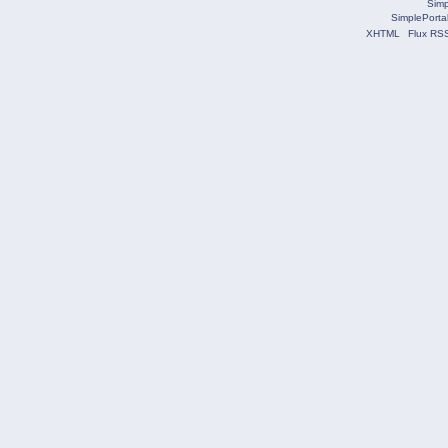
Simp
SimplePorta
XHTML
Flux RS