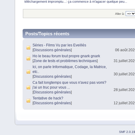
téléchargement impromptu...: ça commence à m'agacer quelque peu...
Aller à:
Posts/Topics récents
Séries - Films Vu par les Eveillés
[
Discussions générales
]
06 août 202
Ho le beau forum tout propre gnark gnark
[
Zone de tests et problèmes techniques
]
31 juillet 20
Ici, on parle Informatique, Codage, la Matrice,
etc..
30 juillet 20
[
Discussions générales
]
Ca fait longtemps que vous n'avez pas vomi?
j'ai un truc pour vous ...
28 juillet 20
[
Discussions générales
]
Tentative de hack?
[
Discussions générales
]
12 juillet 20
SMF 2.0.1