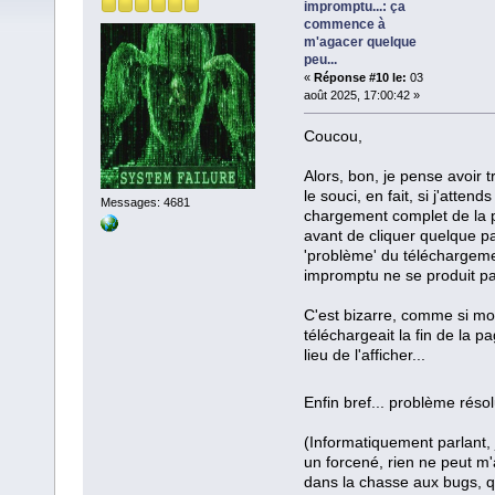
impromptu...: ça
commence à
m'agacer quelque
peu...
«
Réponse #10 le:
03
août 2025, 17:00:42 »
Coucou,
Alors, bon, je pense avoir 
le souci, en fait, si j'attends
Messages: 4681
chargement complet de la 
avant de cliquer quelque par
'problème' du téléchargem
impromptu ne se produit pa
C'est bizarre, comme si m
téléchargeait la fin de la p
lieu de l'afficher...
Enfin bref... problème réso
(Informatiquement parlant, 
un forcené, rien ne peut m'
dans la chasse aux bugs, 