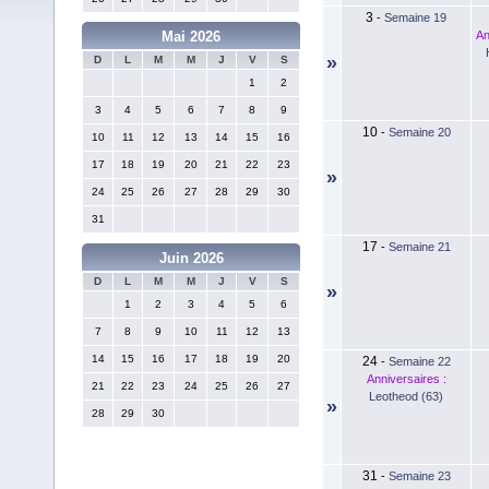
3
-
Semaine 19
An
Mai 2026
»
D
L
M
M
J
V
S
1
2
3
4
5
6
7
8
9
10
-
Semaine 20
10
11
12
13
14
15
16
17
18
19
20
21
22
23
»
24
25
26
27
28
29
30
31
17
-
Semaine 21
Juin 2026
D
L
M
M
J
V
S
»
1
2
3
4
5
6
7
8
9
10
11
12
13
14
15
16
17
18
19
20
24
-
Semaine 22
Anniversaires :
21
22
23
24
25
26
27
Leotheod (63)
»
28
29
30
31
-
Semaine 23