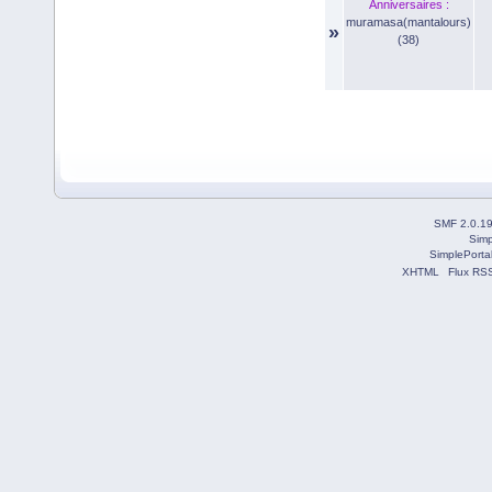
Anniversaires :
muramasa(mantalours)
»
(38)
SMF 2.0.1
Simp
SimplePorta
XHTML
Flux RS