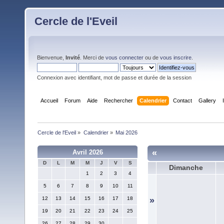
Cercle de l'Eveil
Bienvenue,
Invité
. Merci de
vous connecter
ou de
vous inscrire
.
Connexion avec identifiant, mot de passe et durée de la session
Accueil
Forum
Aide
Rechercher
Calendrier
Contact
Gallery
Cercle de l'Eveil
»
Calendrier
»
Mai 2026
«
Avril 2026
D
L
M
M
J
V
S
Dimanche
1
2
3
4
5
6
7
8
9
10
11
12
13
14
15
16
17
18
»
19
20
21
22
23
24
25
26
27
28
29
30