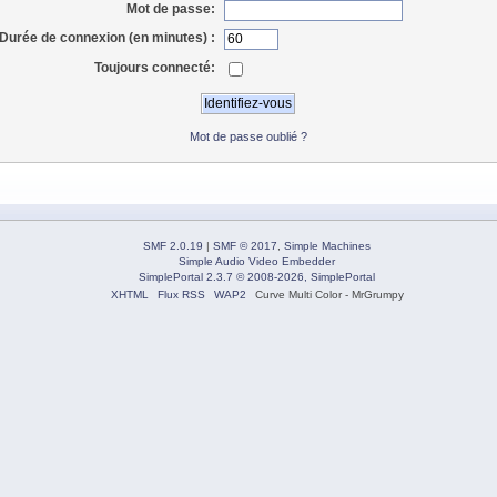
Mot de passe:
Durée de connexion (en minutes) :
Toujours connecté:
Mot de passe oublié ?
SMF 2.0.19
|
SMF © 2017
,
Simple Machines
Simple Audio Video Embedder
SimplePortal 2.3.7 © 2008-2026, SimplePortal
XHTML
Flux RSS
WAP2
Curve Multi Color - MrGrumpy